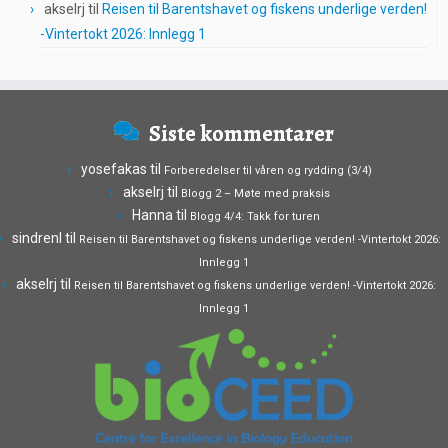
akselrj
til
Reisen til Barentshavet og fiskens underlige verden!
-Vintertokt 2026: Innlegg 1
Siste kommentarer
yosefakas
til
Forberedelser til våren og rydding (3/4)
akselrj
til
Blogg 2 – Møte med praksis
Hanna
til
Blogg 4/4: Takk for turen
sindrenl
til
Reisen til Barentshavet og fiskens underlige verden! -Vintertokt 2026:
Innlegg 1
akselrj
til
Reisen til Barentshavet og fiskens underlige verden! -Vintertokt 2026:
Innlegg 1