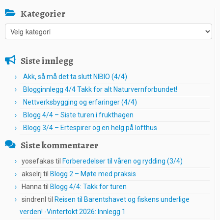
Kategorier
Kategorier
Siste innlegg
Akk, så må det ta slutt NIBIO (4/4)
Blogginnlegg 4/4 Takk for alt Naturvernforbundet!
Nettverksbygging og erfaringer (4/4)
Blogg 4/4 – Siste turen i frukthagen
Blogg 3/4 – Ertespirer og en helg på lofthus
Siste kommentarer
yosefakas
til
Forberedelser til våren og rydding (3/4)
akselrj
til
Blogg 2 – Møte med praksis
Hanna
til
Blogg 4/4: Takk for turen
sindrenl
til
Reisen til Barentshavet og fiskens underlige
verden! -Vintertokt 2026: Innlegg 1