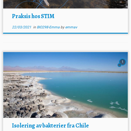
Praksis hos STIM
22/03/2021
in
BIO298-Emma
by
emmav
1
Isolering av bakterier fra Chile