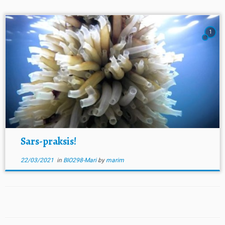
1
Sars-praksis!
22/03/2021
in
BIO298-Mari
by
marim