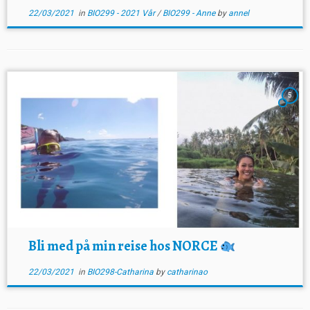
22/03/2021
in
BIO299 - 2021 Vår
/
BIO299 - Anne
by
annel
5
Bli med på min reise hos NORCE
22/03/2021
in
BIO298-Catharina
by
catharinao