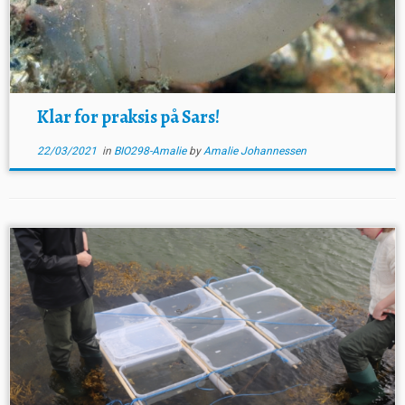
Klar for praksis på Sars!
22/03/2021
in
BIO298-Amalie
by
Amalie Johannessen