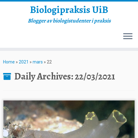
Biologipraksis UiB
Blogger av biologistudenter i praksis
Skip
to
Home
»
2021
»
mars
»
22
content
Daily Archives:
22/03/2021