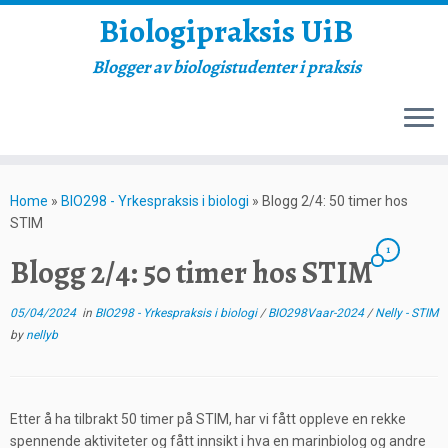
Biologipraksis UiB
Blogger av biologistudenter i praksis
Skip
to
Home
»
BIO298 - Yrkespraksis i biologi
»
Blogg 2/4: 50 timer hos
content
STIM
1
Blogg 2/4: 50 timer hos STIM
05/04/2024
in
BIO298 - Yrkespraksis i biologi
/
BIO298Vaar-2024
/
Nelly - STIM
by
nellyb
Etter å ha tilbrakt 50 timer på STIM, har vi fått oppleve en rekke
spennende aktiviteter og fått innsikt i hva en marinbiolog og andre