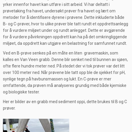
yrker innenfor havet kan utføre i sitt arbeid. Vi har deltatt i
prøvetaking fra havet, undersøkt prøver fra havet og lært om
metoder for å identifisere dyrene i prøvene. Dette inkluderte både
B- og C-prøver, hvor to ulike prøver ble tatt rundt et oppdrettsanlegg
for å vurdere miljøet under og rundt anlegget. Dette er avgjørende
for å vurdere påvirkningen oppdrett kan ha på det omkringliggende
miljøet, da oppdrett kan utgjøre en belastning for samfunnet rundt.
Ved en B-prøve senkes på en måte en liten gravemaskin, som
kalles en Van Veen grabb. Denne blir senket ned til bunnen av sjøen,
ofte flere hundre meter ned. På stedet der vi tok prøver var det litt
over 100 meter ned. Når prøvene ble tatt opp ble de sjekket for pH,
synlige tegn på havbunsmassen og lukt. En C-prøve er mer
omfattende, da prøven må analyseres grundig med både kjemiske
og biologiske tester.
Her er bilder av en grabb med sediment oppi, dette brukes til B og C
prøver.