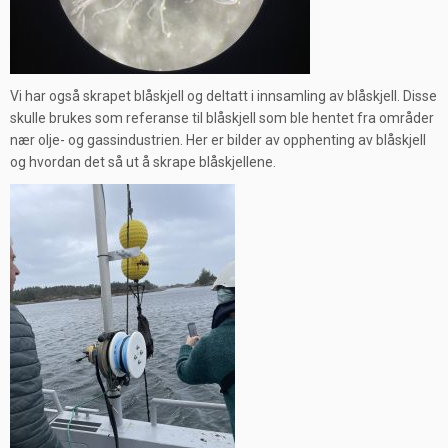
Vi har også skrapet blåskjell og deltatt i innsamling av blåskjell. Disse
skulle brukes som referanse til blåskjell som ble hentet fra områder
nær olje- og gassindustrien. Her er bilder av opphenting av blåskjell
og hvordan det så ut å skrape blåskjellene.