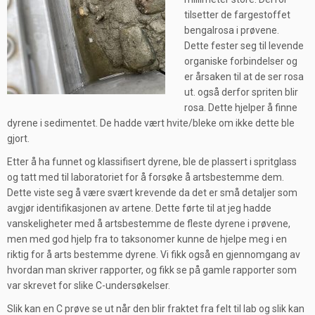
tilsetter de fargestoffet
bengalrosa i prøvene.
Dette fester seg til levende
organiske forbindelser og
er årsaken til at de ser rosa
ut. også derfor spriten blir
rosa. Dette hjelper å finne
dyrene i sedimentet. De hadde vært hvite/bleke om ikke dette ble
gjort.
Etter å ha funnet og klassifisert dyrene, ble de plassert i spritglass
og tatt med til laboratoriet for å forsøke å artsbestemme dem.
Dette viste seg å være svært krevende da det er små detaljer som
avgjør identifikasjonen av artene. Dette førte til at jeg hadde
vanskeligheter med å artsbestemme de fleste dyrene i prøvene,
men med god hjelp fra to taksonomer kunne de hjelpe meg i en
riktig for å arts bestemme dyrene. Vi fikk også en gjennomgang av
hvordan man skriver rapporter, og fikk se på gamle rapporter som
var skrevet for slike C-undersøkelser.
Slik kan en C prøve se ut når den blir fraktet fra felt til lab og slik kan