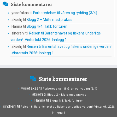
Siste kommentarer
yosefakas
til
Forberedelser til våren og rydding (3/4)
akselrj
til
Blogg 2 – Møte med praksis
Hanna
til
Blogg 4/4: Takk for turen
sindrenl
til
Reisen til Barentshavet og fiskens underlige
verden! -Vintertokt 2026: Innlegg 1
akselrj
til
Reisen til Barentshavet og fiskens underlige verden!
-Vintertokt 2026: Innlegg 1
Siste kommentarer
yosefakas
til
Forberedelser til våren og rydding (3/4)
akselrj
til
Blogg 2 – Møte med praksis
Hanna
til
Blogg 4/4: Takk for turen
sindrenl
til
Reisen til Barentshavet og fiskens underlige verden! -Vintertokt 2026:
Innlegg 1