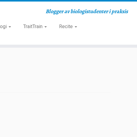
Blogger av biologistudenter i praksis
logi
TraitTrain
Recite