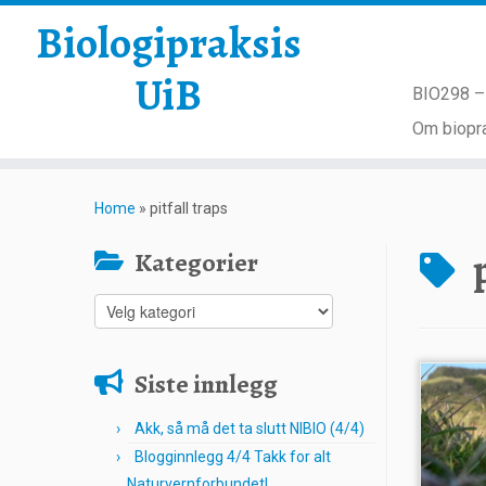
Biologipraksis
UiB
BIO298 – 
Om biopra
Skip
to
Home
»
pitfall traps
content
Kategorier
Kategorier
Siste innlegg
Akk, så må det ta slutt NIBIO (4/4)
Blogginnlegg 4/4 Takk for alt
Naturvernforbundet!