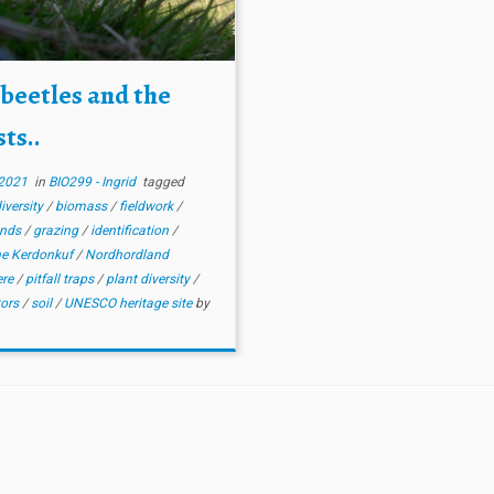
 beetles and the
ts..
2021
in
BIO299 - Ingrid
tagged
diversity
/
biomass
/
fieldwork
/
ands
/
grazing
/
identification
/
e Kerdonkuf
/
Nordhordland
ere
/
pitfall traps
/
plant diversity
/
tors
/
soil
/
UNESCO heritage site
by