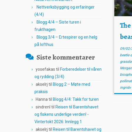
Nettverksbygging og erfaringer
(4/4)
Blogg 4/4 – Siste turen i
The
frukthagen
beas
Blogg 3/4 – Ertespirer og en helg
på lofthus
09/02/
Siste kommentarer
beetle 
grassl
Morgan
yosefakas
til
Forberedelser til våren
biosph
og rydding (3/4)
pollina
akselrj
til
Blogg 2 – Møte med
ingridv
praksis
Hanna
til
Blogg 4/4: Takk for turen
sindrenl
til
Reisen til Barentshavet
og fiskens underlige verden! -
Vintertokt 2026: Innlegg 1
akselrj
til
Reisen til Barentshavet og