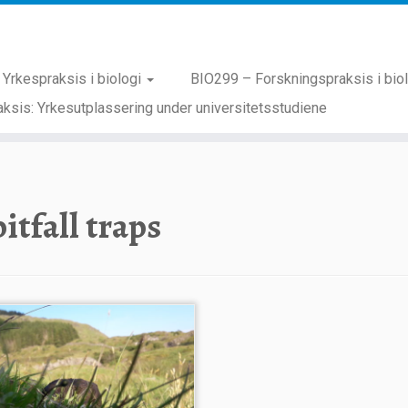
Yrkespraksis i biologi
BIO299 – Forskningspraksis i bio
ksis: Yrkesutplassering under universitetsstudiene
pitfall traps