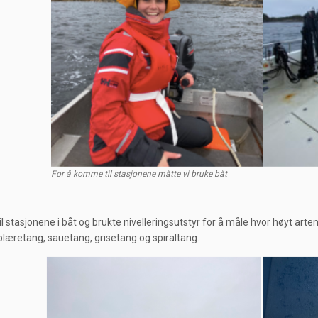
For å komme til stasjonene måtte vi bruke båt
til stasjonene i båt og brukte nivelleringsutstyr for å måle hvor høyt art
 blæretang, sauetang, grisetang og spiraltang.