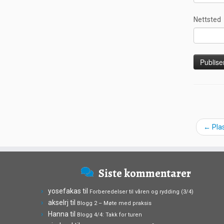
Nettsted
←
Plas
Siste kommentarer
yosefakas
til
Forberedelser til våren og rydding (3/4)
akselrj
til
Blogg 2 – Møte med praksis
Hanna
til
Blogg 4/4: Takk for turen