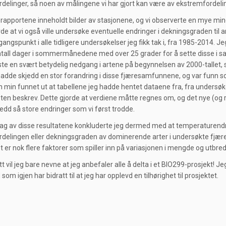
ordelinger, så noen av målingene vi har gjort kan være av ekstremfordeli
 rapportene inneholdt bilder av stasjonene, og vi observerte en mye min
rde at vi også ville undersøke eventuelle endringer i dekningsgraden til a
tgangspunkt i alle tidligere undersøkelser jeg fikk tak i, fra 1985-2014.
tall dager i sommermånedene med over 25 grader for å sette disse i 
viste en svært betydelig nedgang i artene på begynnelsen av 2000-tallet, 
 hadde skjedd en stor forandring i disse fjæresamfunnene, og var funn
n min funnet ut at tabellene jeg hadde hentet dataene fra, fra undersøk
sten beskrev. Dette gjorde at verdiene måtte regnes om, og det nye (og ri
edd så store endringer som vi først trodde.
ag av disse resultatene konkluderte jeg dermed med at temperaturendrin
ordelingen eller dekningsgraden av dominerende arter i undersøkte fjær
et er nok flere faktorer som spiller inn på variasjonen i mengde og utbred
lutt vil jeg bare nevne at jeg anbefaler alle å delta i et BIO299-prosjekt! 
 som igjen har bidratt til at jeg har opplevd en tilhørighet til prosjektet.