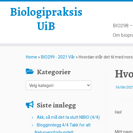
Biologipraksis
UiB
BIO298 – 
Om biopra
Skip
to
Home
»
BIO299 - 2021 Vår
»
Hvordan står det til med no
content
Hvo
Kategorier
Kategorier
16/06/202
Siste innlegg
Hei!
Akk, så må det ta slutt NIBIO (4/4)
Blogginnlegg 4/4 Takk for alt
Mitt navn
Naturvernforbundet!