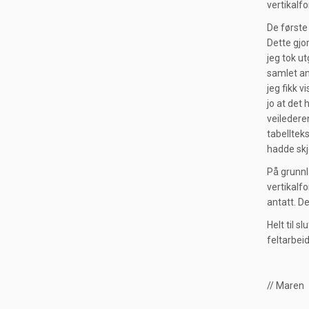
vertikalf
De første
Dette gjo
jeg tok u
samlet an
jeg fikk 
jo at det
veiledere
tabelltek
hadde skj
På grunnl
vertikalf
antatt. D
Helt til s
feltarbeid
// Maren