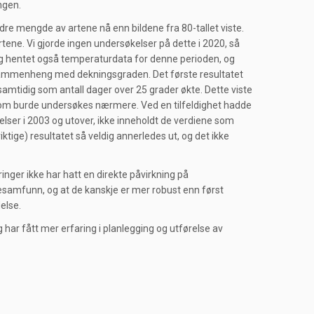
ngen.
dre mengde av artene nå enn bildene fra 80-tallet viste.
rtene. Vi gjorde ingen undersøkelser på dette i 2020, så
 Jeg hentet også temperaturdata for denne perioden, og
sammenheng med dekningsgraden. Det første resultatet
samtidig som antall dager over 25 grader økte. Dette viste
 som burde undersøkes nærmere. Ved en tilfeldighet hadde
elser i 2003 og utover, ikke inneholdt de verdiene som
ktige) resultatet så veldig annerledes ut, og det ikke
ger ikke har hatt en direkte påvirkning på
esamfunn, og at de kanskje er mer robust enn først
else.
Jeg har fått mer erfaring i planlegging og utførelse av