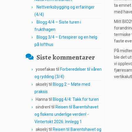
ta emnet B
Nettverksbygging og erfaringer
med havet 
(4/4)
Mitt BIO2
Blogg 4/4 – Siste turen i
forandrin
frukthagen
termiske 
Blogg 3/4 – Ertespirer og en helg
faste eve
på lofthus
På midten 
Siste kommentarer
ble det u
vi opplev
yosefakas
til
Forberedelser til våren
fjæresamf
og rydding (3/4)
vertikalut
akselrj
til
Blogg 2 – Møte med
praksis
Hanna
til
Blogg 4/4: Takk for turen
sindrenl
til
Reisen til Barentshavet
og fiskens underlige verden! -
Vintertokt 2026: Innlegg 1
akselrj
til
Reisen til Barentshavet og