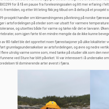
IO299 for å få en pause fra forelesningssalen og litt mer erfaring i felt. 
i fremtiden, og etter litt leting fikk jeg tilbud om å delta på et prosjek
99-prosjekt handler om klimaendringenes påvirkning på norske fjæresam
ger i artsfordelingen på steder som var utsatt for varmere temperaturer
toleranse, og utsettes både for varme og tørke når det er lavvann. Økend
rtebrater, som igjen førte til en mindre mengde da de ikke kunne beveg
av 80-tallet ble det opprettet noen fjærestasjoner på ulike lokaliteter ve
tført grunnlagsundersøkelser av artsfordelingen, og øvre og nedre vertika
d flere utrolig varme somre som, med tanke på studier slik som den nev
unnene ved Sture har blitt påvirket. Vi var interessert i å undersøke om 
bredelsen til dominerende arter øverst i fjæra.