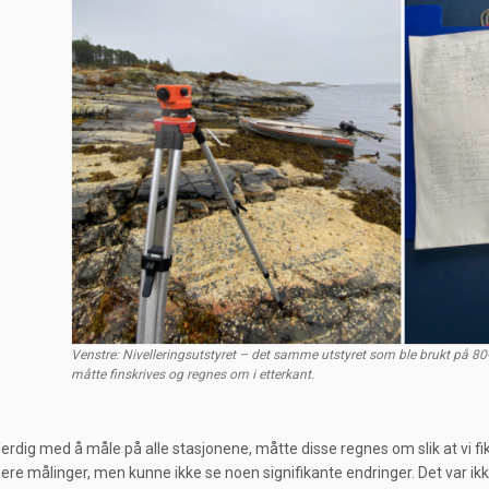
Venstre: Nivelleringsutstyret – det samme utstyret som ble brukt på 80-t
måtte finskrives og regnes om i etterkant.
 ferdig med å måle på alle stasjonene, måtte disse regnes om slik at vi f
gere målinger, men kunne ikke se noen signifikante endringer. Det var 