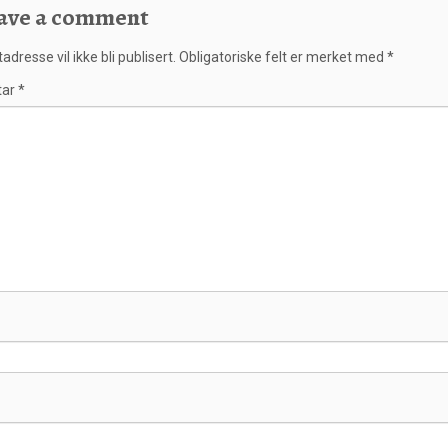
ave a comment
adresse vil ikke bli publisert.
Obligatoriske felt er merket med
*
tar
*