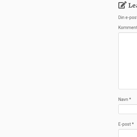
Le
Din e-post
Kommen
Navn
*
E-post
*