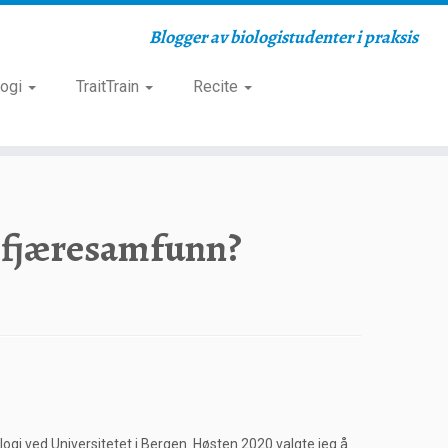
Blogger av biologistudenter i praksis
logi
TraitTrain
Recite
e fjæresamfunn?
logi ved Universitetet i Bergen. Høsten 2020 valgte jeg å