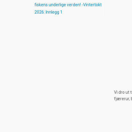
fiskens underlige verden! -Vintertokt
2026: Innlegg 1
Vi dro ut 
fjærerur,