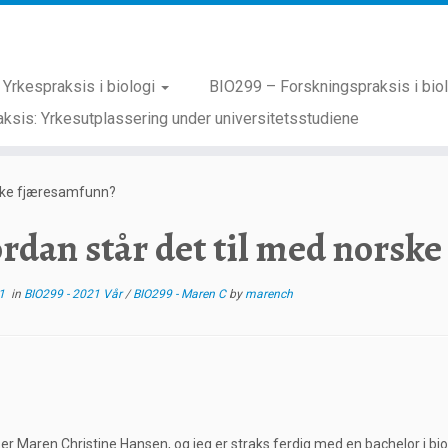
Yrkespraksis i biologi
BIO299 – Forskningspraksis i bio
ksis: Yrkesutplassering under universitetsstudiene
rske fjæresamfunn?
rdan står det til med norsk
1
in
BIO299 - 2021 Vår
/
BIO299 - Maren C
by
marench
 er Maren Christine Hansen, og jeg er straks ferdig med en bachelor i bio