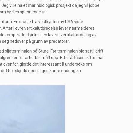
Jeg ville ha et marinbiologisk prosjekt da jeg vil jobbe
t som hørtes spennende ut.
funn. En studie fra vestkysten av USA viste
. Arter i øvre vertikalutbredelse lever nærme deres
e temperatur førte til en lavere vertikalfordeling av
e seg nedover på grunn av predatorer.
d oljeterminalen på Sture. Før terminalen ble satt i drift
lgrenser for arter ble målt opp. Etter årtusenskiftet har
nt ovenfor, gjorde det interessant å undersøke om
det har skjedd noen signifikante endringer i