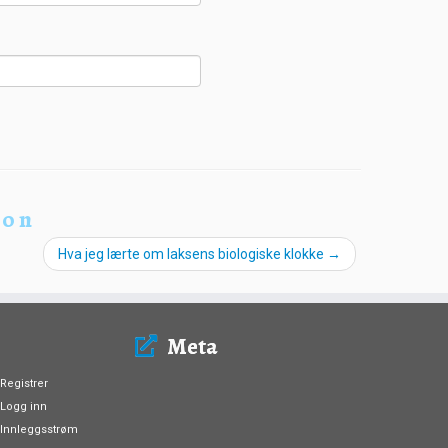
ion
Hva jeg lærte om laksens biologiske klokke
→
Meta
Registrer
Logg inn
Innleggsstrøm