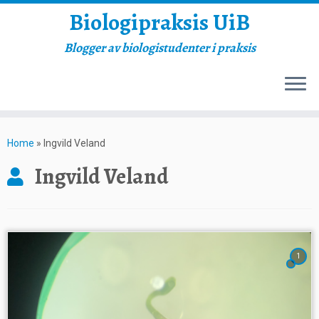
Biologipraksis UiB
Blogger av biologistudenter i praksis
Skip
to
Home
»
Ingvild Veland
content
Ingvild Veland
1