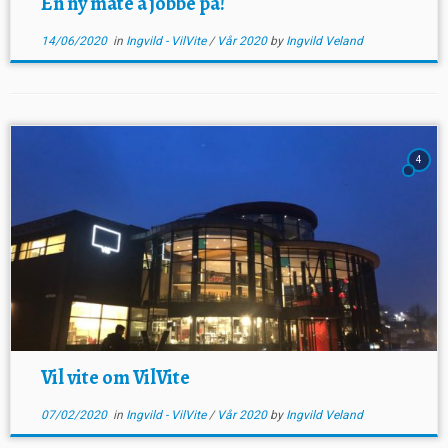
En ny måte å jobbe på!
14/06/2020
in
Ingvild - VilVite
/
Vår 2020
by
Ingvild Veland
4
Vil vite om VilVite
07/02/2020
in
Ingvild - VilVite
/
Vår 2020
by
Ingvild Veland