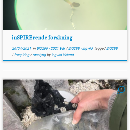
inSPIRErende forskning
26/04/2021
in
BIO299 - 2021 Vår
/
BIO299 - Ingvild
tagged
BIO299
/
frøspiring
/
røsslyng
by
Ingvild Veland
1