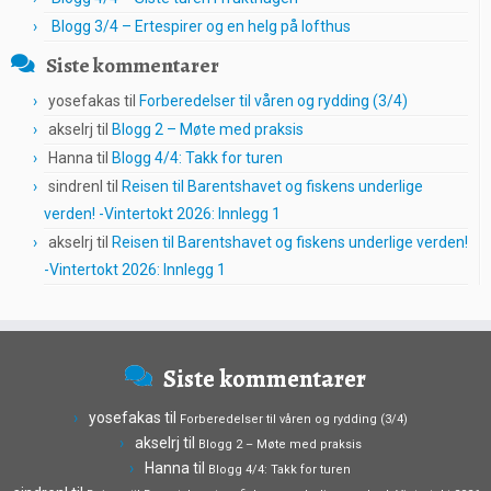
Blogg 3/4 – Ertespirer og en helg på lofthus
Siste kommentarer
yosefakas
til
Forberedelser til våren og rydding (3/4)
akselrj
til
Blogg 2 – Møte med praksis
Hanna
til
Blogg 4/4: Takk for turen
sindrenl
til
Reisen til Barentshavet og fiskens underlige
verden! -Vintertokt 2026: Innlegg 1
akselrj
til
Reisen til Barentshavet og fiskens underlige verden!
-Vintertokt 2026: Innlegg 1
Siste kommentarer
yosefakas
til
Forberedelser til våren og rydding (3/4)
akselrj
til
Blogg 2 – Møte med praksis
Hanna
til
Blogg 4/4: Takk for turen