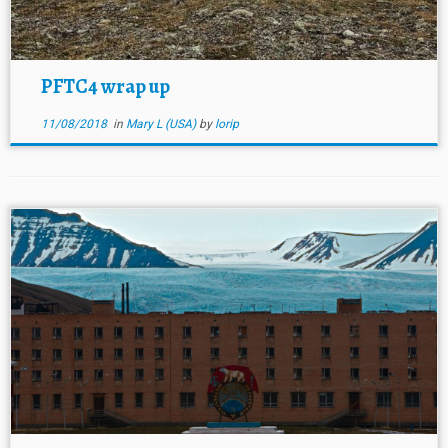
PFTC4 wrap up
11/08/2018
in
Mary L (USA)
by
lorip