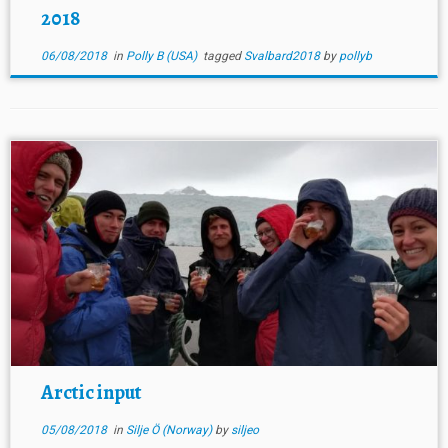
2018
06/08/2018
in
Polly B (USA)
tagged
Svalbard2018
by
pollyb
Arctic input
05/08/2018
in
Silje Ö (Norway)
by
siljeo