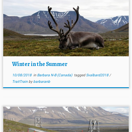
Winter in the Summer
10/08/2018
in
Barbara N-B (Canada)
tagged
Svalbard2018
/
TraitTrain
by
barbaranb