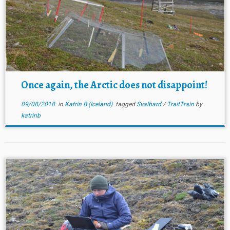
Once again, the Arctic does not disappoint!
09/08/2018
in
Katrín B (Iceland)
tagged
Svalbard
/
TraitTrain
by
katrinb