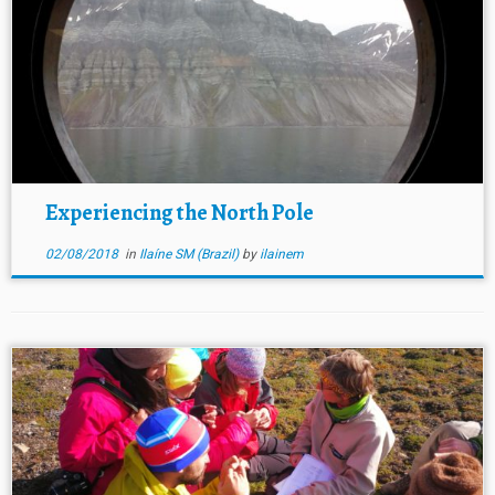
Experiencing the North Pole
02/08/2018
in
Ilaíne SM (Brazil)
by
ilainem