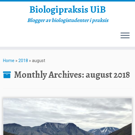
Biologipraksis UiB
Blogger av biologistudenter i praksis
Skip
to
Home
»
2018
»
august
content
Monthly Archives:
august 2018