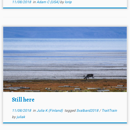
11/08/2018
in
Adam C (USA)
by
lorip
Still here
11/08/2018
in
Julia K (Finland)
tagged
Svalbard2018
/
TraitTrain
by
juliak