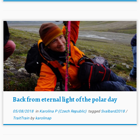
Back from eternal light of the polar day
05/08/2018
in
Karolína P (Czech Republic)
tagged
Svalbard2018
/
TraitTrain
by
karolinap