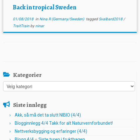
Back in tropical Sweden
01/08/2018
in
Nina R (Germany/Sweden)
tagged
Svalbard2018
/
TraitTrain
by
ninar
Kategorier
Kategorier
Siste innlegg
Akk, så må det ta slutt NIBIO (4/4)
Blogginnlegg 4/4 Takk for alt Naturvernforbundet!
Nettverksbygging og erfaringer (4/4)
Blogg 4/4 – Siste turen i frukthagen