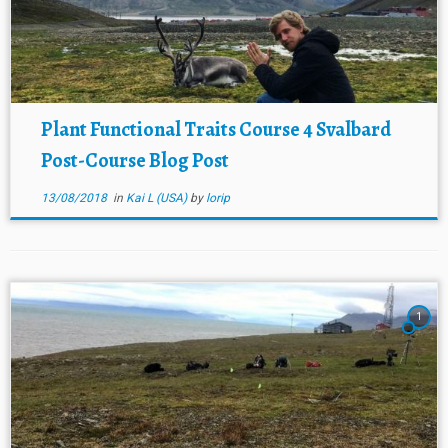
Plant Functional Traits Course 4 Svalbard
Post-Course Blog Post
13/08/2018
in
Kai L (USA)
by
lorip
1