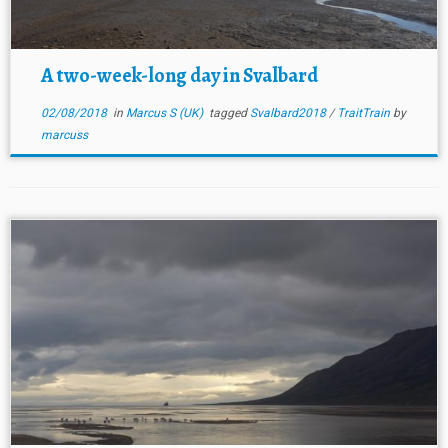
A two-week-long day in Svalbard
02/08/2018
in
Marcus S (UK)
tagged
Svalbard2018
/
TraitTrain
by
marcuss