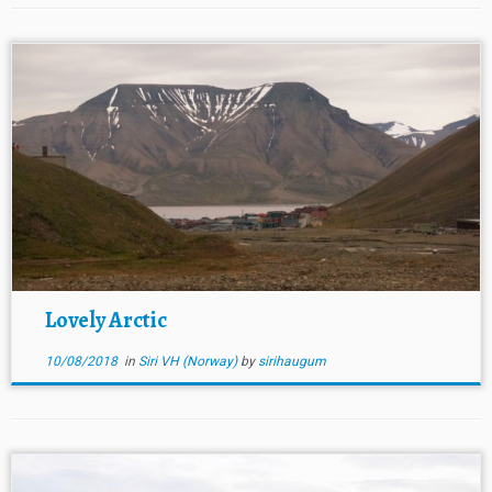
Lovely Arctic
10/08/2018
in
Siri VH (Norway)
by
sirihaugum