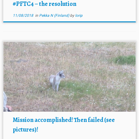
#PFTC4 – the resolution
11/08/2018
in
Pekka N (Finland)
by
lorip
Mission accomplished! Then failed (see
pictures)!