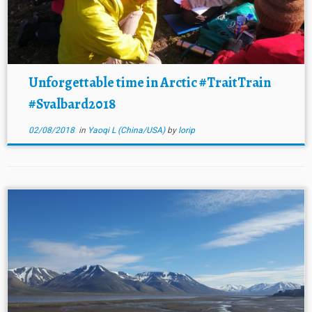
Unforgettable time in Arctic #TraitTrain
#Svalbard2018
02/08/2018
in
Yaoqi L (China/USA)
by
lorip