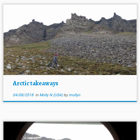
Arctic takeaways
04/08/2018
in
Molly N (USA)
by
mollyn