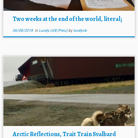
Two weeks at the end of the world, literal¡
06/08/2018
in
Lucely LVB (Peru)
by
lucelyvb
Arctic Reflections, Trait Train Svalbard