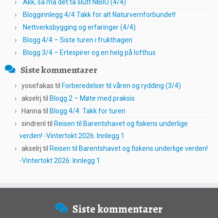
Akk, så må det ta slutt NIBIO (4/4)
Blogginnlegg 4/4 Takk for alt Naturvernforbundet!
Nettverksbygging og erfaringer (4/4)
Blogg 4/4 – Siste turen i frukthagen
Blogg 3/4 – Ertespirer og en helg på lofthus
Siste kommentarer
yosefakas
til
Forberedelser til våren og rydding (3/4)
akselrj
til
Blogg 2 – Møte med praksis
Hanna
til
Blogg 4/4: Takk for turen
sindrenl
til
Reisen til Barentshavet og fiskens underlige
verden! -Vintertokt 2026: Innlegg 1
akselrj
til
Reisen til Barentshavet og fiskens underlige verden!
-Vintertokt 2026: Innlegg 1
Siste kommentarer