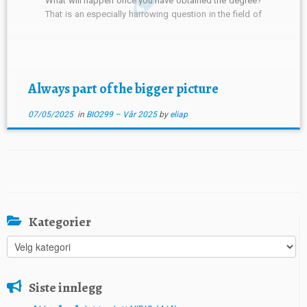
What will happen once you have obtained the degree?
That is an especially harrowing question in the field of
life science. Many dream about one day becoming a
researcher, someone who investigates relentlessly in
[…]
Always part of the bigger picture
07/05/2025
in
BIO299 – Vår 2025
by
eliap
Kategorier
Kategorier
Siste innlegg