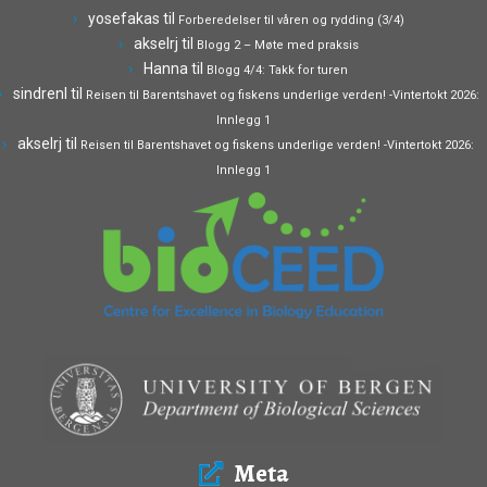
yosefakas
til
Forberedelser til våren og rydding (3/4)
akselrj
til
Blogg 2 – Møte med praksis
Hanna
til
Blogg 4/4: Takk for turen
sindrenl
til
Reisen til Barentshavet og fiskens underlige verden! -Vintertokt 2026:
Innlegg 1
akselrj
til
Reisen til Barentshavet og fiskens underlige verden! -Vintertokt 2026:
Innlegg 1
Meta