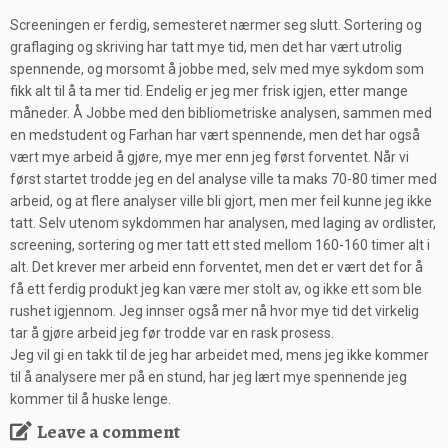
Screeningen er ferdig, semesteret nærmer seg slutt. Sortering og
graflaging og skriving har tatt mye tid, men det har vært utrolig
spennende, og morsomt å jobbe med, selv med mye sykdom som
fikk alt til å ta mer tid. Endelig er jeg mer frisk igjen, etter mange
måneder. Å Jobbe med den bibliometriske analysen, sammen med
en medstudent og Farhan har vært spennende, men det har også
vært mye arbeid å gjøre, mye mer enn jeg først forventet. Når vi
først startet trodde jeg en del analyse ville ta maks 70-80 timer med
arbeid, og at flere analyser ville bli gjort, men mer feil kunne jeg ikke
tatt. Selv utenom sykdommen har analysen, med laging av ordlister,
screening, sortering og mer tatt ett sted mellom 160-160 timer alt i
alt. Det krever mer arbeid enn forventet, men det er vært det for å
få ett ferdig produkt jeg kan være mer stolt av, og ikke ett som ble
rushet igjennom. Jeg innser også mer nå hvor mye tid det virkelig
tar å gjøre arbeid jeg før trodde var en rask prosess.
Jeg vil gi en takk til de jeg har arbeidet med, mens jeg ikke kommer
til å analysere mer på en stund, har jeg lært mye spennende jeg
kommer til å huske lenge.
Leave a comment