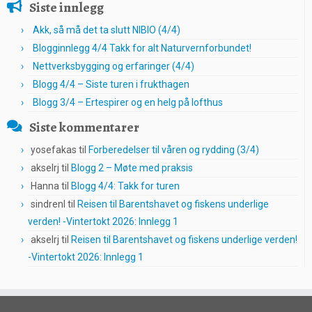
Siste innlegg
Akk, så må det ta slutt NIBIO (4/4)
Blogginnlegg 4/4 Takk for alt Naturvernforbundet!
Nettverksbygging og erfaringer (4/4)
Blogg 4/4 – Siste turen i frukthagen
Blogg 3/4 – Ertespirer og en helg på lofthus
Siste kommentarer
yosefakas
til
Forberedelser til våren og rydding (3/4)
akselrj
til
Blogg 2 – Møte med praksis
Hanna
til
Blogg 4/4: Takk for turen
sindrenl
til
Reisen til Barentshavet og fiskens underlige
verden! -Vintertokt 2026: Innlegg 1
akselrj
til
Reisen til Barentshavet og fiskens underlige verden!
-Vintertokt 2026: Innlegg 1