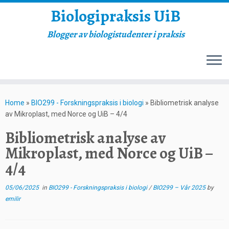
Biologipraksis UiB
Blogger av biologistudenter i praksis
Skip
to
Home
»
BIO299 - Forskningspraksis i biologi
»
Bibliometrisk analyse
content
av Mikroplast, med Norce og UiB – 4/4
Bibliometrisk analyse av
Mikroplast, med Norce og UiB –
4/4
05/06/2025
in
BIO299 - Forskningspraksis i biologi
/
BIO299 – Vår 2025
by
emilir