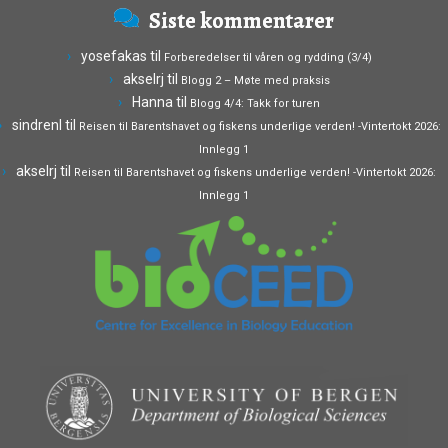
Siste kommentarer
yosefakas
til
Forberedelser til våren og rydding (3/4)
akselrj
til
Blogg 2 – Møte med praksis
Hanna
til
Blogg 4/4: Takk for turen
sindrenl
til
Reisen til Barentshavet og fiskens underlige verden! -Vintertokt 2026:
Innlegg 1
akselrj
til
Reisen til Barentshavet og fiskens underlige verden! -Vintertokt 2026:
Innlegg 1