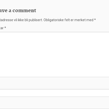
ave a comment
adresse vil ikke bli publisert.
Obligatoriske felt er merket med
*
tar
*