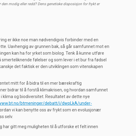
r den modig eller redd? Dens genetiske disposisjon for frykt er
mering er ikke noe man nødvendigvis forbinder med en
 dette. Uavhengig av grunnen bak, så går samfunnet mot en
tningen kan ha for yrket som biolog. Tenk å kunne utføre
 smerteliknende følelser og som lever i et bur fra fødsel
kanskje det faktisk er den utviklingen som vitenskapen
tet mitt for å bidra til en mer bærekraftig
ener bidrar til å forstå klimakrisen, og hvordan samfunnet
 klima og biodiversitet. Resultatet av dette nye
/www.bt.no/btmeninger/debatt/i/dwpLkA/under-
ordan vi kan benytte oss av frykt som en evolusjonær
ss selv.
ar gitt meg muligheten til å utforske et felt innen