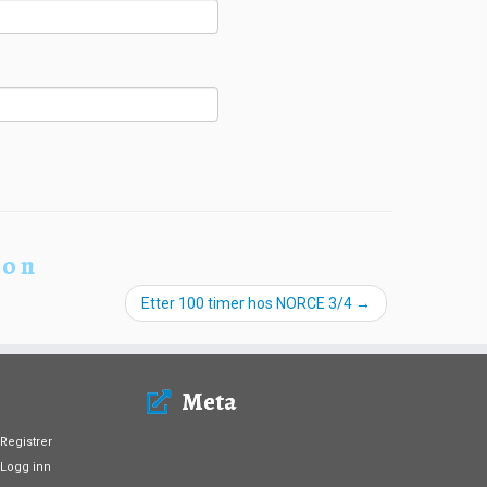
ion
Etter 100 timer hos NORCE 3/4
→
Meta
Registrer
Logg inn