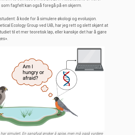
i som fagfelt kan også foregå på en skjerm.
 student: å kode for å simulere økologi og evolusjon.
cal Ecology Group ved UiB, har jeg rett og slett skjønt at
diet til et mer teoretisk løp, eller kanskje det har å gjøre
ges».
 har simulert. En sangfugl ønsker å spise, men må også vurdere