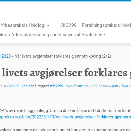
Yrkespraksis i biologi
BIO299 – Forskningspraksis i bio
ksis: Yrkesutplassering under universitetsstudiene
r 2023
»
Når livets avgjørelser forklares gjennom koding (2/2)
 livets avgjørelser forklares
3
in
BIO299 - Vår 2023
tagged
#BIO299 - HanifKawousi
/
2023
/
evolusjon
/
frykt
el to
av mine blogginnlegg. Om du ønsker å lese det første for mer kont
iopraksis.w.uib.no/2022/10/13/nar-livets-avgjorelser-forklares-gjenno
volusjon gjennom digitale simuleringer har vært min primæroppgave gj