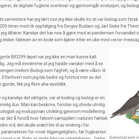
gerer, de digitale fuglene overlever og gjennomgår evolusjon, og biolog
o semestere har jeg lært noe jeg ikke skulle tro at var biologi som fersk
00 timer med rik oppfølging fra Sergey Budaev og Jarl Giske fra Theoreti
 jeg tilhører. Kanskje det har noe å gjøre med at pandemien forvandlet stu
g elsker følelsen av en kode som kjører etter en uke med «error-messa
gynte BIO299-løpet var jeg ikke en man kunne kalt
ig. Jeg må innrømme at jeg hadde vansker med å se
gen mellom Biologi som fagfelt, og å være «låst» til
. Etterhvert som jeg ble bedre og forstod mer av det
k gjorde, fikk jeg flere aha-øyeblikk.
 og kanskje det viktigste, var at koding og biologi er en
enelig duo. Man kan beskrive, forutse og utrede utrolig
ologisk og evolusjonær utvikling gjennom modellering.
var det å forstå hvor følsom samspillet i naturen faktisk
dre ord, det skulle svært lite til av endring i for
parameteren for «mat-tilgjengelighet», før fuglearten
Scenarioet som vi
unnet sult. Flaks at dette ikke var virkeligheten… Dette