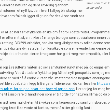
faren som truer. E
n virkelige naturen og dens utvikling gjennom
avgjørende!
historien i et nytt lys, der i hvert fall jeg blir stadig mer
hva som faktisk ligger til grunn for det vi har rundt oss
 er at jeg har følt et økende ønske om å forbli i dette feltet. Program
et er etter mitt skjønn, ikke så mange biologer som spesialiserer innen
al retning. BIO299-arbeidet, har vist meg viktigheten av rollen denne re
nt på digitale dyr, i steden for forsøksdyr som er levende, kan kjenne på
Kanskje det er hunde-eieren i meg som har gjort meg mer empatisk, eller 
v.
r også resultert i måten jeg ser samfunnet rundt meg på, og engasjemen
tvikling. Ved å studere frykt, har jeg fått et nytt perspektiv som jeg m
edere er med på å endre kursen vår i møtet med de negative endringene i
vet ble et debattinnlegg til Bergens Tidene som du kan lese her
https:/
-tok-vi-faren-paa-alvor-det-boer-vi-ogsaa-naa.
Her tar jeg for meg hv
til å inspirere til handlinger som er til fordel for naturen, klima og da o
r gitt meg muligheten til å vokse som fagperson og samfunnsborger, og h
m jeg først ikke visste at fantes, men nå sitter gledelig fast i.