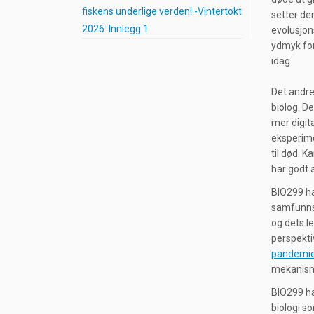
fiskens underlige verden! -Vintertokt
setter de
2026: Innlegg 1
evolusjons
ydmyk for 
idag.
Det andre
biolog. D
mer digit
eksperime
til død. 
har godt a
BIO299 ha
samfunnsu
og dets l
perspekti
pandemien
mekanisme 
BIO299 ha
biologi so