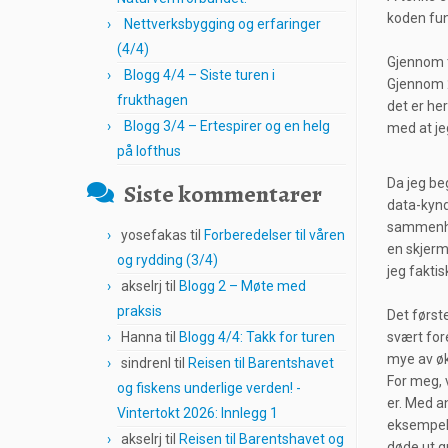
koden fun
Nettverksbygging og erfaringer
(4/4)
Gjennom t
Blogg 4/4 – Siste turen i
Gjennom 2
frukthagen
det er her
Blogg 3/4 – Ertespirer og en helg
med at je
på lofthus
Da jeg be
Siste kommentarer
data-kynd
sammenhen
yosefakas
til
Forberedelser til våren
en skjerm
og rydding (3/4)
jeg faktis
akselrj
til
Blogg 2 – Møte med
praksis
Det første
Hanna
til
Blogg 4/4: Takk for turen
svært for
mye av øk
sindrenl
til
Reisen til Barentshavet
For meg, 
og fiskens underlige verden! -
er. Med an
Vintertokt 2026: Innlegg 1
eksempel 
akselrj
til
Reisen til Barentshavet og
døde ut gr