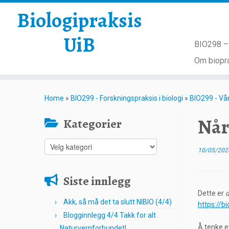
Biologipraksis
UiB
BIO298 – 
Om biopra
Skip
to
Home
»
BIO299 - Forskningspraksis i biologi
»
BIO299 - Vå
content
Når
Kategorier
Kategorier
10/05/202
Siste innlegg
Dette er
d
Akk, så må det ta slutt NIBIO (4/4)
https://b
Blogginnlegg 4/4 Takk for alt
Å tenke e
Naturvernforbundet!