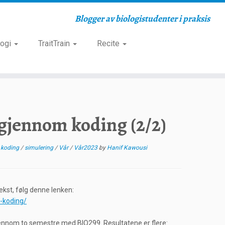
Blogger av biologistudenter i praksis
logi
TraitTrain
Recite
 gjennom koding (2/2)
/
koding
/
simulering
/
Vår
/
Vår2023
by
Hanif Kawousi
ekst, følg denne lenken:
m-koding/
ennom to semestre med BIO299. Resultatene er flere: