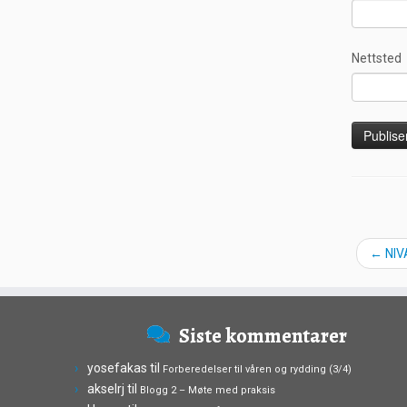
Nettsted
←
NIVA
Siste kommentarer
yosefakas
til
Forberedelser til våren og rydding (3/4)
akselrj
til
Blogg 2 – Møte med praksis