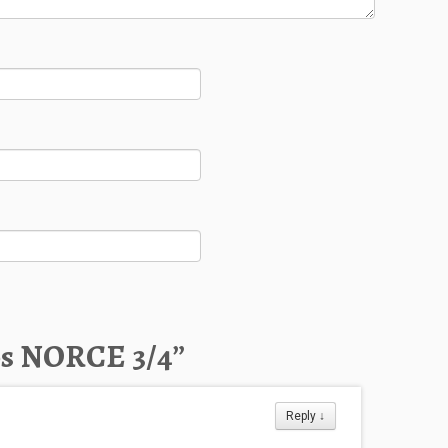
hos NORCE 3/4
”
Reply
↓