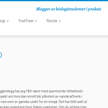
Blogger av biologistudenter i praksis
logi
TraitTrain
Recite
logginnlegg har jeg fått være med spennende feltarbeid i
jekt om hvordan smolt blir påvirket av vannkraftverk i
e som er ganske unikt for en innsjø. Det har blitt satt ut
man kan registrere hvor fisken svømmer. Om du vil lese mer