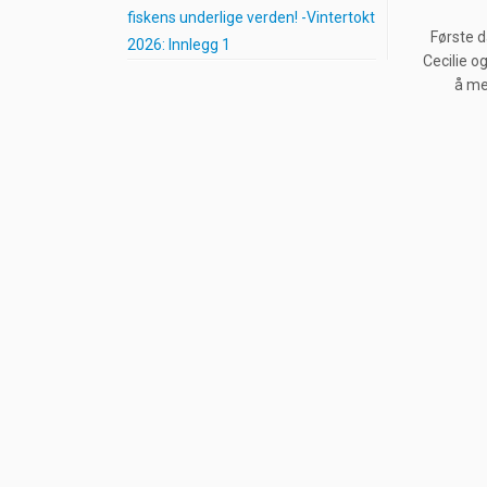
fiskens underlige verden! -Vintertokt
Første d
2026: Innlegg 1
Cecilie o
å me