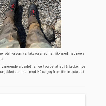
skjell på hva som var laks og ørret men fikk med meg noen
er.
or varierende arbeidet har vært og det at jeg får bruke mye
 har jobbet sammen med. Nå ser jeg frem til min siste tid i