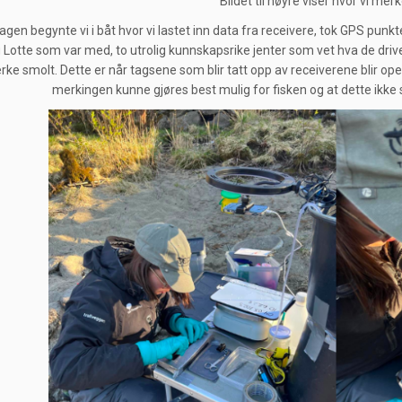
Bildet til høyre viser hvor vi merk
agen begynte vi i båt hvor vi lastet inn data fra receivere, tok GPS punk
g Lotte som var med, to utrolig kunnskapsrike jenter som vet hva de driver
rke smolt. Dette er når tagsene som blir tatt opp av receiverene blir oper
merkingen kunne gjøres best mulig for fisken og at dette ikke 