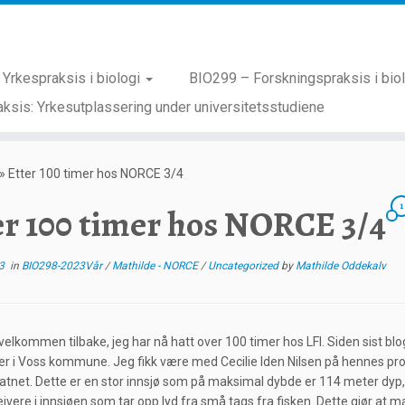
Yrkespraksis i biologi
BIO299 – Forskningspraksis i bio
ksis: Yrkesutplassering under universitetsstudiene
»
Etter 100 timer hos NORCE 3/4
1
er 100 timer hos NORCE 3/4
3
in
BIO298-2023Vår
/
Mathilde - NORCE
/
Uncategorized
by
Mathilde Oddekalv
velkommen tilbake, jeg har nå hatt over 100 timer hos LFI. Siden sist b
r i Voss kommune. Jeg fikk være med Cecilie Iden Nilsen på hennes pros
tnet. Dette er en stor innsjø som på maksimal dybde er 114 meter dyp, no
ivere i innsjøen som tar opp lyd fra små tags fra fisken. Dette gjør at 