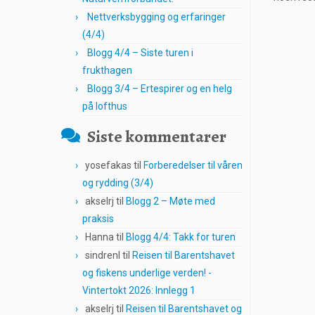
Nettverksbygging og erfaringer
(4/4)
Blogg 4/4 – Siste turen i
frukthagen
Blogg 3/4 – Ertespirer og en helg
på lofthus
Siste kommentarer
yosefakas
til
Forberedelser til våren
og rydding (3/4)
akselrj
til
Blogg 2 – Møte med
praksis
Hanna
til
Blogg 4/4: Takk for turen
sindrenl
til
Reisen til Barentshavet
og fiskens underlige verden! -
Vintertokt 2026: Innlegg 1
akselrj
til
Reisen til Barentshavet og