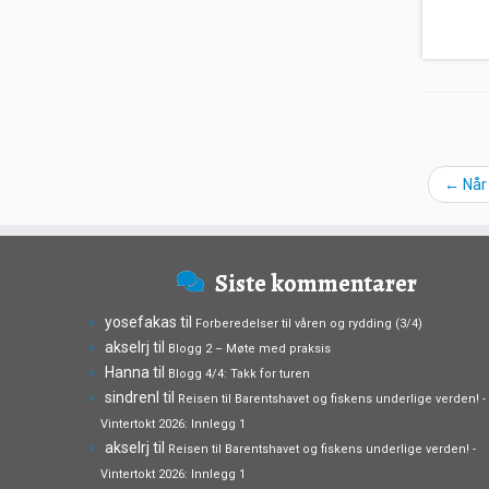
←
Når 
Siste kommentarer
yosefakas
til
Forberedelser til våren og rydding (3/4)
akselrj
til
Blogg 2 – Møte med praksis
Hanna
til
Blogg 4/4: Takk for turen
sindrenl
til
Reisen til Barentshavet og fiskens underlige verden! -
Vintertokt 2026: Innlegg 1
akselrj
til
Reisen til Barentshavet og fiskens underlige verden! -
Vintertokt 2026: Innlegg 1