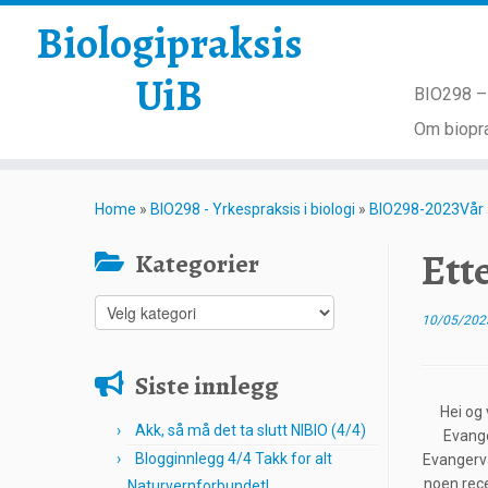
Biologipraksis
UiB
BIO298 – 
Om biopra
Skip
to
Home
»
BIO298 - Yrkespraksis i biologi
»
BIO298-2023Vår
content
Ett
Kategorier
Kategorier
10/05/202
Siste innlegg
Hei og 
Akk, så må det ta slutt NIBIO (4/4)
Evange
Blogginnlegg 4/4 Takk for alt
Evangerva
noen rece
Naturvernforbundet!