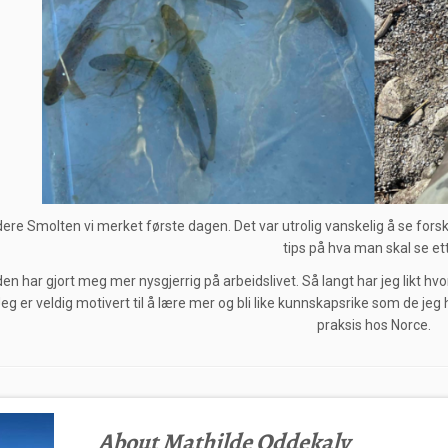
dere Smolten vi merket første dagen. Det var utrolig vanskelig å se for
tips på hva man skal se ett
den har gjort meg mer nysgjerrig på arbeidslivet. Så langt har jeg likt hv
 Jeg er veldig motivert til å lære mer og bli like kunnskapsrike som de jeg
praksis hos Norce.
About Mathilde Oddekalv