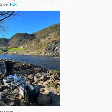
ttsiden
HER
.