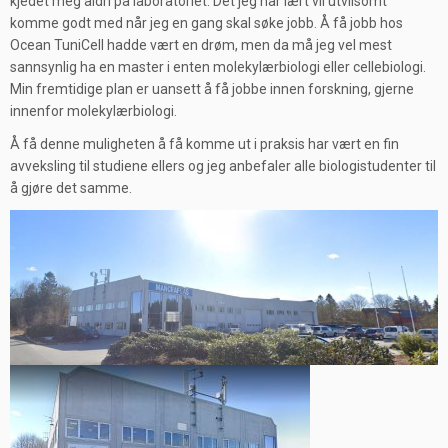
kjedet meg aldri på laboratoriet. Det jeg har lært vil utvilsomt
komme godt med når jeg en gang skal søke jobb. Å få jobb hos
Ocean TuniCell hadde vært en drøm, men da må jeg vel mest
sannsynlig ha en master i enten molekylærbiologi eller cellebiologi.
Min fremtidige plan er uansett å få jobbe innen forskning, gjerne
innenfor molekylærbiologi.
Å få denne muligheten å få komme ut i praksis har vært en fin
avveksling til studiene ellers og jeg anbefaler alle biologistudenter til
å gjøre det samme.