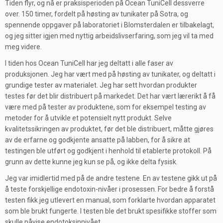
Tiden flyr, og nå er praksisperioden på Ocean TuniCell dessverre
over. 150 timer, fordelt på høsting av tunikater på Sotra, og
spennende oppgaver på laboratoriet i Blomsterdalen er tilbakelagt,
og jeg sitter igjen med nyttig arbeidslivserfaring, som jeg vil ta med
meg videre.
I tiden hos Ocean TuniCell har jeg deltatt i alle faser av
produksjonen. Jeg har vært med på høsting av tunikater, og deltatt i
grundige tester av materialet. Jeg har sett hvordan produkter
testes før det blir distribuert på markedet. Det har vært lærerikt å få
være med på tester av produktene, som for eksempel testing av
metoder for å utvikle et potensielt nytt produkt. Selve
kvalitetssikringen av produktet, før det ble distribuert, måtte gjøres
av de erfarne og godkjente ansatte på labben, for å sikre at
testingen ble utført og godkjent i henhold til etablerte protokoll. På
grunn av dette kunne jeg kun se på, og ikke delta fysisk.
Jeg var imidlertid med på de andre testene. En av testene gikk ut på
å teste forskjellige endotoxin-nivåer i prosessen. For bedre å forstå
testen fikk jeg utlevert en manual, som forklarte hvordan apparatet
som ble brukt fungerte. I testen ble det brukt spesifikke stoffer som
skulle påvise endotoksinnivået.