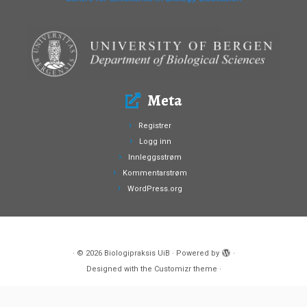
Meta
Registrer
Logg inn
Innleggsstrøm
Kommentarstrøm
WordPress.org
·
© 2026
Biologipraksis UiB
·
Powered by
·
Designed with the
Customizr theme
·