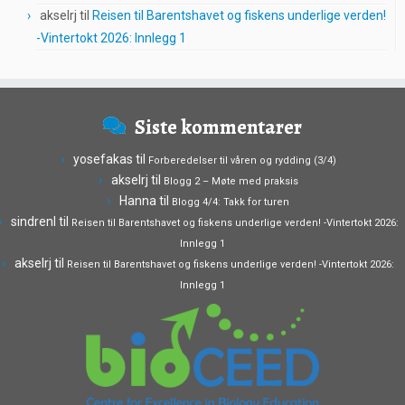
akselrj
til
Reisen til Barentshavet og fiskens underlige verden!
-Vintertokt 2026: Innlegg 1
Siste kommentarer
yosefakas
til
Forberedelser til våren og rydding (3/4)
akselrj
til
Blogg 2 – Møte med praksis
Hanna
til
Blogg 4/4: Takk for turen
sindrenl
til
Reisen til Barentshavet og fiskens underlige verden! -Vintertokt 2026:
Innlegg 1
akselrj
til
Reisen til Barentshavet og fiskens underlige verden! -Vintertokt 2026:
Innlegg 1