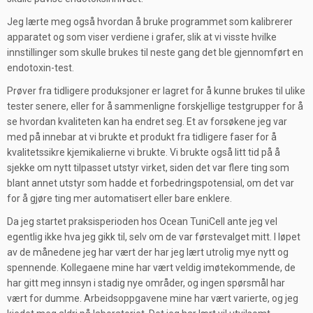
Jeg lærte meg også hvordan å bruke programmet som kalibrerer
apparatet og som viser verdiene i grafer, slik at vi visste hvilke
innstillinger som skulle brukes til neste gang det ble gjennomført en
endotoxin-test.
Prøver fra tidligere produksjoner er lagret for å kunne brukes til ulike
tester senere, eller for å sammenligne forskjellige testgrupper for å
se hvordan kvaliteten kan ha endret seg. Et av forsøkene jeg var
med på innebar at vi brukte et produkt fra tidligere faser for å
kvalitetssikre kjemikalierne vi brukte. Vi brukte også litt tid på å
sjekke om nytt tilpasset utstyr virket, siden det var flere ting som
blant annet utstyr som hadde et forbedringspotensial, om det var
for å gjøre ting mer automatisert eller bare enklere.
Da jeg startet praksisperioden hos Ocean TuniCell ante jeg vel
egentlig ikke hva jeg gikk til, selv om de var førstevalget mitt. I løpet
av de månedene jeg har vært der har jeg lært utrolig mye nytt og
spennende. Kollegaene mine har vært veldig imøtekommende, de
har gitt meg innsyn i stadig nye områder, og ingen spørsmål har
vært for dumme. Arbeidsoppgavene mine har vært varierte, og jeg