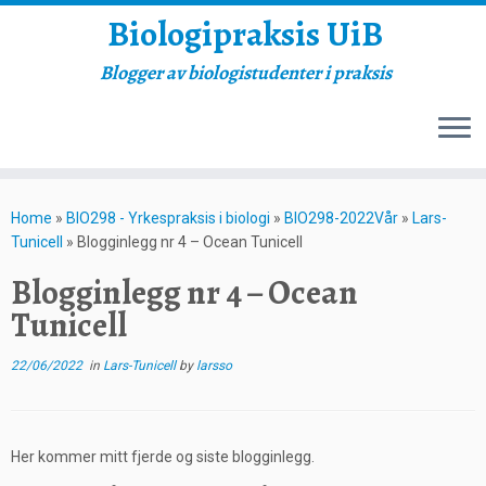
Biologipraksis UiB
Blogger av biologistudenter i praksis
Skip
to
Home
»
BIO298 - Yrkespraksis i biologi
»
BIO298-2022Vår
»
Lars-
content
Tunicell
»
Blogginlegg nr 4 – Ocean Tunicell
Blogginlegg nr 4 – Ocean
Tunicell
22/06/2022
in
Lars-Tunicell
by
larsso
Her kommer mitt fjerde og siste blogginlegg.