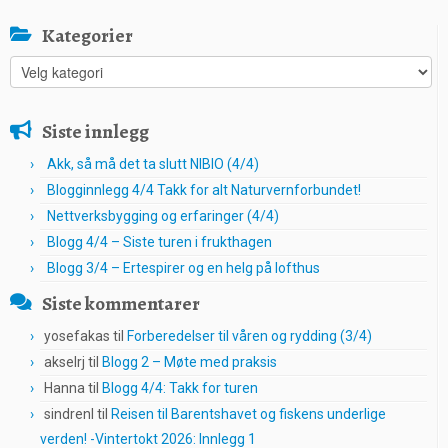
Kategorier
Kategorier
Siste innlegg
Akk, så må det ta slutt NIBIO (4/4)
Blogginnlegg 4/4 Takk for alt Naturvernforbundet!
Nettverksbygging og erfaringer (4/4)
Blogg 4/4 – Siste turen i frukthagen
Blogg 3/4 – Ertespirer og en helg på lofthus
Siste kommentarer
yosefakas
til
Forberedelser til våren og rydding (3/4)
akselrj
til
Blogg 2 – Møte med praksis
Hanna
til
Blogg 4/4: Takk for turen
sindrenl
til
Reisen til Barentshavet og fiskens underlige
verden! -Vintertokt 2026: Innlegg 1