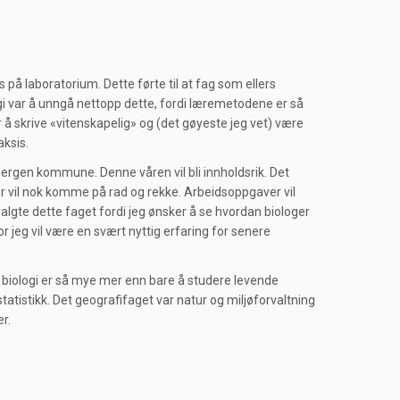
 på laboratorium. Dette førte til at fag som ellers
ogi var å unngå nettopp dette, fordi læremetodene er så
er å skrive «vitenskapelig» og (det gøyeste jeg vet) være
aksis.
 Bergen kommune. Denne våren vil bli innholdsrik. Det
 vil nok komme på rad og rekke. Arbeidsoppgaver vil
algte dette faget fordi jeg ønsker å se hvordan biologer
ror jeg vil være en svært nyttig erfaring for senere
or biologi er så mye mer enn bare å studere levende
tatistikk. Det geografifaget var natur og miljøforvaltning
r.