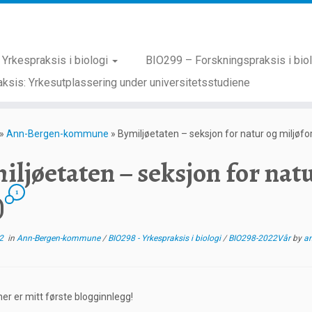
Yrkespraksis i biologi
BIO299 – Forskningspraksis i bio
ksis: Yrkesutplassering under universitetsstudiene
»
Ann-Bergen-kommune
»
Bymiljøetaten – seksjon for natur og miljøfo
iljøetaten – seksjon for nat
1
)
2
in
Ann-Bergen-kommune
/
BIO298 - Yrkespraksis i biologi
/
BIO298-2022Vår
by
a
her er mitt første blogginnlegg!