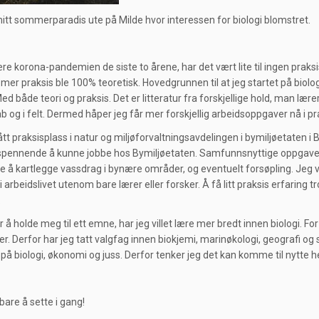
mitt sommerparadis ute på Milde hvor interessen for biologi blomstret.
re korona-pandemien de siste to årene, har det vært lite til ingen praksis
 mer praksis ble 100% teoretisk. Hovedgrunnen til at jeg startet på biol
ed både teori og praksis. Det er litteratur fra forskjellige hold, man lær
ab og i felt. Dermed håper jeg får mer forskjellig arbeidsoppgaver nå i pr
ått praksisplass i natur og miljøforvaltningsavdelingen i bymiljøetaten i
 spennende å kunne jobbe hos Bymiljøetaten. Samfunnsnyttige oppgaver
re å kartlegge vassdrag i bynære områder, og eventuelt forsøpling. Jeg v
i arbeidslivet utenom bare lærer eller forsker. Å få litt praksis erfaring t
.
r å holde meg til ett emne, har jeg villet lære mer bredt innen biologi. F
r. Derfor har jeg tatt valgfag innen biokjemi, marinøkologi, geografi og s
på biologi, økonomi og juss. Derfor tenker jeg det kan komme til nytte he
bare å sette i gang!