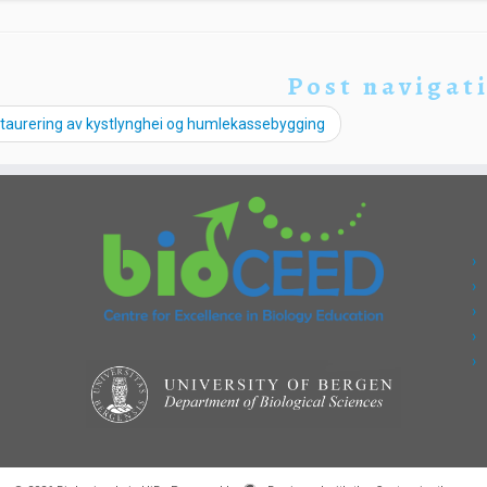
Post navigat
taurering av kystlynghei og humlekassebygging