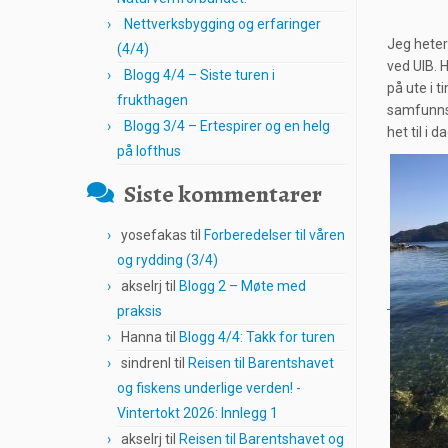
Nettverksbygging og erfaringer
Jeg heter
(4/4)
ved UIB. H
Blogg 4/4 – Siste turen i
på ute i 
frukthagen
samfunnsny
Blogg 3/4 – Ertespirer og en helg
het til i 
på lofthus
Siste kommentarer
yosefakas
til
Forberedelser til våren
og rydding (3/4)
akselrj
til
Blogg 2 – Møte med
praksis
Hanna
til
Blogg 4/4: Takk for turen
sindrenl
til
Reisen til Barentshavet
og fiskens underlige verden! -
Vintertokt 2026: Innlegg 1
akselrj
til
Reisen til Barentshavet og