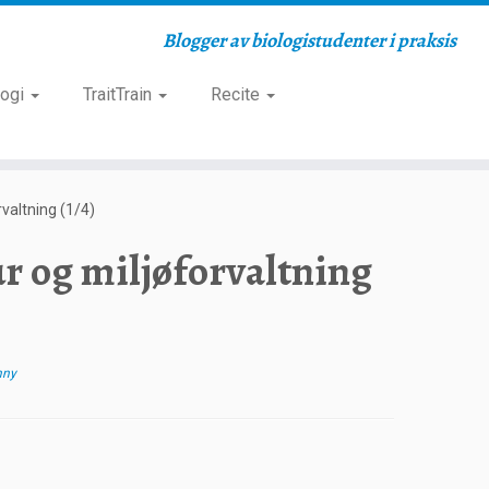
Blogger av biologistudenter i praksis
logi
TraitTrain
Recite
rvaltning (1/4)
ur og miljøforvaltning
nny