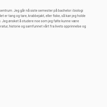
ntrum. Jeg går nå siste semester på bachelor i biologi
det er tang og tare, krabbejakt, eller fiske, så kan jeg holde
år). Jeg ønsket å studere noe som jeg følte kunne være
eratur, historie og samfunnet vårt fra livets opprinnelse og