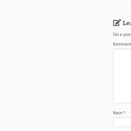
Le
Din e-post
Kommen
Navn
*