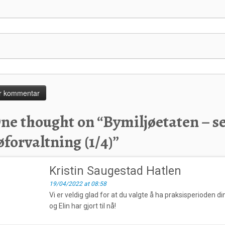
ne thought on “
Bymiljøetaten – se
øforvaltning (1/4)
”
Kristin Saugestad Hatlen
19/04/2022 at 08:58
Vi er veldig glad for at du valgte å ha praksisperioden d
og Elin har gjort til nå!