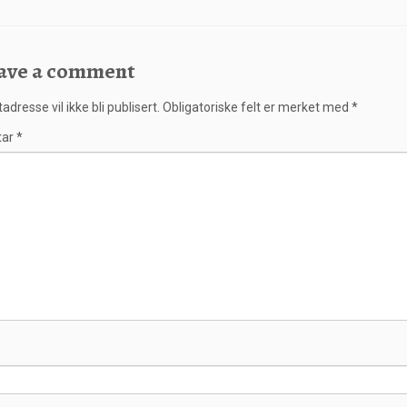
ave a comment
adresse vil ikke bli publisert.
Obligatoriske felt er merket med
*
tar
*