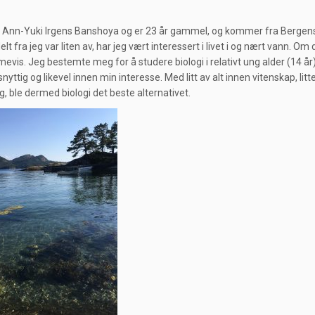
 Ann-Yuki Irgens Banshoya og er 23 år gammel, og kommer fra Bergense
elt fra jeg var liten av, har jeg vært interessert i livet i og nært vann. Om 
timevis. Jeg bestemte meg for å studere biologi i relativt ung alder (14 
ttig og likevel innen min interesse. Med litt av alt innen vitenskap, litt
dag, ble dermed biologi det beste alternativet.