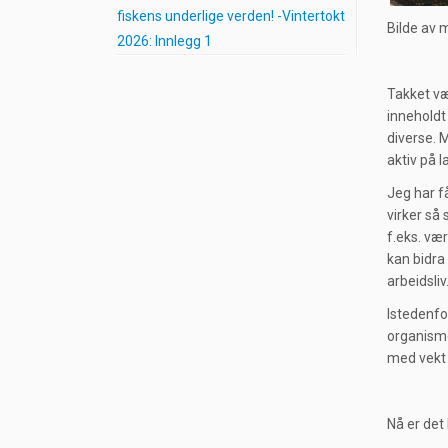
fiskens underlige verden! -Vintertokt
Bilde av 
2026: Innlegg 1
Takket væ
inneholdt
diverse. M
aktiv på l
Jeg har f
virker så
f.eks. væ
kan bidra 
arbeidsliv
Istedenfo
organisme
med vekt 
Nå er det 