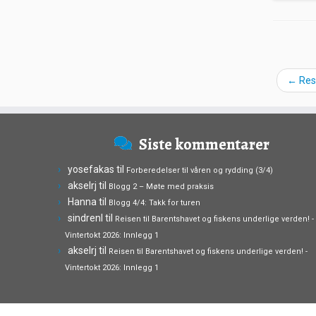
←
Res
Siste kommentarer
yosefakas
til
Forberedelser til våren og rydding (3/4)
akselrj
til
Blogg 2 – Møte med praksis
Hanna
til
Blogg 4/4: Takk for turen
sindrenl
til
Reisen til Barentshavet og fiskens underlige verden! -
Vintertokt 2026: Innlegg 1
akselrj
til
Reisen til Barentshavet og fiskens underlige verden! -
Vintertokt 2026: Innlegg 1