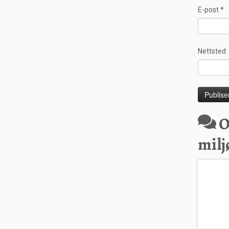
E-post
*
Nettsted
O
milj