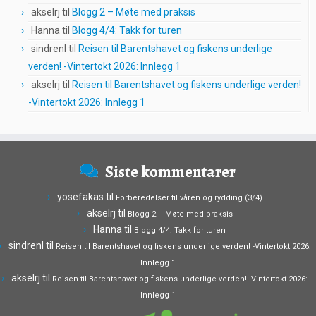
akselrj
til
Blogg 2 – Møte med praksis
Hanna
til
Blogg 4/4: Takk for turen
sindrenl
til
Reisen til Barentshavet og fiskens underlige
verden! -Vintertokt 2026: Innlegg 1
akselrj
til
Reisen til Barentshavet og fiskens underlige verden!
-Vintertokt 2026: Innlegg 1
Siste kommentarer
yosefakas
til
Forberedelser til våren og rydding (3/4)
akselrj
til
Blogg 2 – Møte med praksis
Hanna
til
Blogg 4/4: Takk for turen
sindrenl
til
Reisen til Barentshavet og fiskens underlige verden! -Vintertokt 2026:
Innlegg 1
akselrj
til
Reisen til Barentshavet og fiskens underlige verden! -Vintertokt 2026:
Innlegg 1