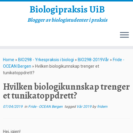
Biologipraksis UiB
Blogger av biologistudenter i praksis
Skip
to
Home
»
BIO298 - Yrkespraksis i biologi
»
BIO298-2019Vår
»
Fride -
content
OCEAN Bergen
»
Hvilken biologikunnskap trenger et
tunikatoppdrett?
Hvilken biologikunnskap trenger
et tunikatoppdrett?
07/04/2019
in
Fride - OCEAN Bergen
tagged
Vår 2019
by
fridem
Hei, igjen!