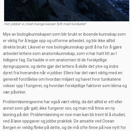
Her jobber vi, med mange kasser fyllt med tunikater!
Mye av biologikunnskapen som blir brukt er iboende kunnskap som
er viktig for å legge opp og utforme arbeidet, og blir ikke alltid
direkte brukt. Likevel er noe biologikunnskap godt å ha for å gjøre
arbeidet lettere som anatomikunnskap, som vi har hatt litt av I
tidligere fag. Da hadde vi om anatomien til de forskjellige
dyregruppene, og dette gjør det lettere å skille det ytre og indre
dyret fra hverandre når vi jobber. Ellers har det vært viktig med en
generell forståelse om hvordan miljøet og havet hvor tunikatene
vokser opp I fungerer, og hvordan forskjellige faktorer som klima og
vær påvirker.
Problemløsningsevne har også vært viktig, da det alltid er ett eller
annet som går galt, ikke fungerer osv, og man må finne en ny
løsning på det. Problemløsning er noe man kan bli trent til å studiet,
ved å løse oppgaver og jobbe praktisk. De ansatte ved Ocean
Bergen er veldig flinke på dette, og de må ofte finne på noe nytt for