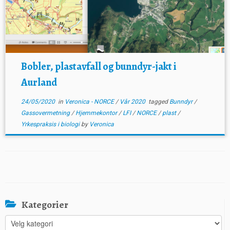
Bobler, plastavfall og bunndyr-jakt i
Aurland
24/05/2020
in
Veronica - NORCE
/
Vår 2020
tagged
Bunndyr
/
Gassovermetning
/
Hjemmekontor
/
LFI
/
NORCE
/
plast
/
Yrkespraksis i biologi
by
Veronica
Kategorier
Kategorier