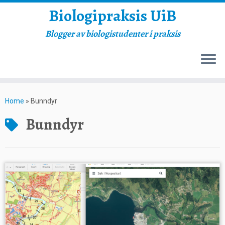
Biologipraksis UiB
Blogger av biologistudenter i praksis
Skip
to
Home
»
Bunndyr
content
Bunndyr