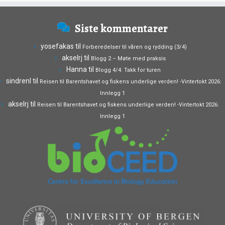
Siste kommentarer
yosefakas
til
Forberedelser til våren og rydding (3/4)
akselrj
til
Blogg 2 – Møte med praksis
Hanna
til
Blogg 4/4: Takk for turen
sindrenl
til
Reisen til Barentshavet og fiskens underlige verden! -Vintertokt 2026:
Innlegg 1
akselrj
til
Reisen til Barentshavet og fiskens underlige verden! -Vintertokt 2026:
Innlegg 1