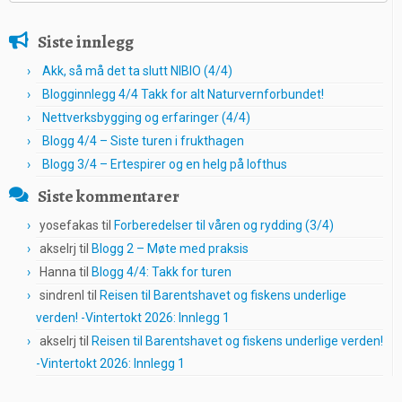
Siste innlegg
Akk, så må det ta slutt NIBIO (4/4)
Blogginnlegg 4/4 Takk for alt Naturvernforbundet!
Nettverksbygging og erfaringer (4/4)
Blogg 4/4 – Siste turen i frukthagen
Blogg 3/4 – Ertespirer og en helg på lofthus
Siste kommentarer
yosefakas
til
Forberedelser til våren og rydding (3/4)
akselrj
til
Blogg 2 – Møte med praksis
Hanna
til
Blogg 4/4: Takk for turen
sindrenl
til
Reisen til Barentshavet og fiskens underlige
verden! -Vintertokt 2026: Innlegg 1
akselrj
til
Reisen til Barentshavet og fiskens underlige verden!
-Vintertokt 2026: Innlegg 1