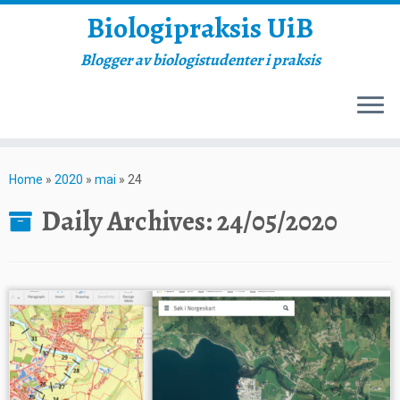
Biologipraksis UiB
Blogger av biologistudenter i praksis
Skip
to
Home
»
2020
»
mai
»
24
content
Daily Archives:
24/05/2020