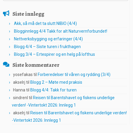
Siste innlegg
Akk, så må det ta slutt NIBIO (4/4)
Blogginnlegg 4/4 Takk for alt Naturvernforbundet!
Nettverksbygging og erfaringer (4/4)
Blogg 4/4 – Siste turen i frukthagen
Blogg 3/4 – Ertespirer og en helg på lofthus
Siste kommentarer
yosefakas
til
Forberedelser til våren og rydding (3/4)
akselrj
til
Blogg 2 – Møte med praksis
Hanna
til
Blogg 4/4: Takk for turen
sindrenl
til
Reisen til Barentshavet og fiskens underlige
verden! -Vintertokt 2026: Innlegg 1
akselrj
til
Reisen til Barentshavet og fiskens underlige verden!
-Vintertokt 2026: Innlegg 1