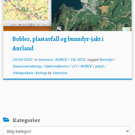
Bobler, plastavfall og bunndyr-jakt i
Aurland
24/05/2020
in
Veronica - NORCE
/
Vår 2020
tagged
Bunndyr
/
Gassovermetning
/
Hjemmekontor
/
LFI
/
NORCE
/
plast
/
Yrkespraksis i biologi
by
Veronica
Kategorier
Kategorier