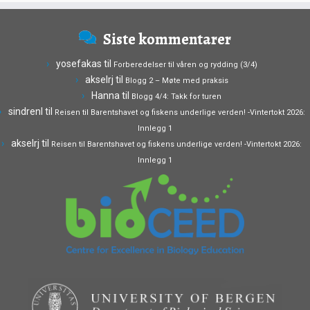
Siste kommentarer
yosefakas
til
Forberedelser til våren og rydding (3/4)
akselrj
til
Blogg 2 – Møte med praksis
Hanna
til
Blogg 4/4: Takk for turen
sindrenl
til
Reisen til Barentshavet og fiskens underlige verden! -Vintertokt 2026:
Innlegg 1
akselrj
til
Reisen til Barentshavet og fiskens underlige verden! -Vintertokt 2026:
Innlegg 1