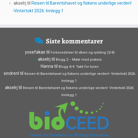
akselrj
til
Reisen til Barentshavet og fiskens underlige verden!
-Vintertokt 2026: Innlegg 1
Siste kommentarer
yosefakas
til
Forberedelser til våren og rydding (3/4)
akselrj
til
Blogg 2 – Møte med praksis
Hanna
til
Blogg 4/4: Takk for turen
sindrenl
til
Reisen til Barentshavet og fiskens underlige verden! -Vintertokt 2026:
Innlegg 1
akselrj
til
Reisen til Barentshavet og fiskens underlige verden! -Vintertokt 2026:
Innlegg 1