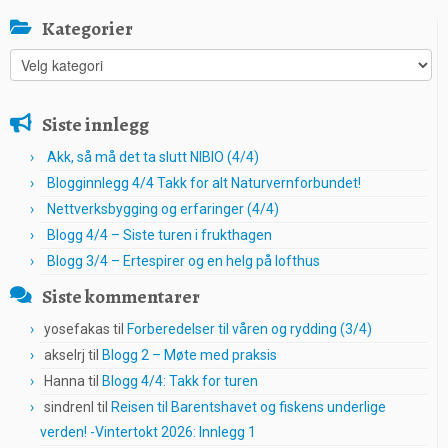
Kategorier
Kategorier
Siste innlegg
Akk, så må det ta slutt NIBIO (4/4)
Blogginnlegg 4/4 Takk for alt Naturvernforbundet!
Nettverksbygging og erfaringer (4/4)
Blogg 4/4 – Siste turen i frukthagen
Blogg 3/4 – Ertespirer og en helg på lofthus
Siste kommentarer
yosefakas
til
Forberedelser til våren og rydding (3/4)
akselrj
til
Blogg 2 – Møte med praksis
Hanna
til
Blogg 4/4: Takk for turen
sindrenl
til
Reisen til Barentshavet og fiskens underlige
verden! -Vintertokt 2026: Innlegg 1