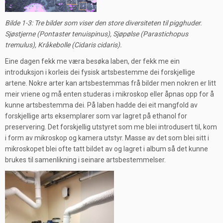
Bilde 1-3: Tre bilder som viser den store diversiteten til pigghuder.
Sjøstjerne (Pontaster tenuispinus), Sjøpølse (Parastichopus
tremulus), Kråkebolle (Cidaris cidaris).
Eine dagen fekk me væra besøka laben, der fekk me ein
introduksjon i korleis dei fysisk artsbestemme dei forskjellige
artene. Nokre arter kan artsbestemmas frå bilder men nokren er litt
meir vriene og må enten studeras i mikroskop eller åpnas opp for å
kunne artsbestemma dei. På laben hadde dei eit mangfold av
forskjellige arts eksemplarer som var lagret på ethanol for
preservering. Det forskjellig utstyret som me blei introdusert til, kom
i form av mikroskop og kamera utstyr. Masse av det som blei sitt i
mikroskopet blei ofte tatt bildet av og lagret i album så det kunne
brukes til samenlikning i seinare artsbestemmelser.