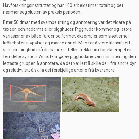
Havforskningsinstituttet og har 100 arbeidstimar totalt og det
nærmer seg slutten av praksis perioden.
Etter 50 timar med svampe titting og annotering var det vidare på
taxaen echinoderms eller pigghuder. Pigghuder kommer og i store
variasjoner av både farger og former, eksempler som sjøstjerner,
kråkeboller, sjøpølser og masse annet. Men for å være klassifisert
som ein pigghud må du ha nokre felles trekk som for eksempel ein
femdelte symetri. Annoteringa av pigghudane var i min meining den
lettaste gruppen å annotera, da det var lett å skille dei i fra andre dyr
og relativt lett å skilla dei forskjellige artene frå kvarandre.