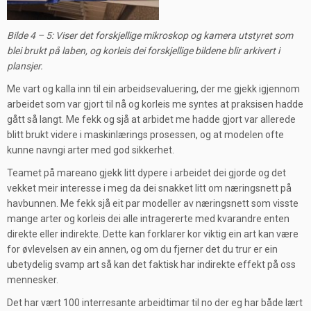
Bilde 4 – 5: Viser det forskjellige mikroskop
og kamera utstyret som
blei brukt på laben, og korleis dei forskjellige bildene blir arkivert i
plansjer.
Me vart og kalla inn til ein arbeidsevaluering, der me gjekk igjennom
arbeidet som var gjort til nå og korleis me syntes at praksisen hadde
gått så langt. Me fekk og sjå at arbidet me hadde gjort var allerede
blitt brukt videre i maskinlærings prosessen, og at modelen ofte
kunne navngi arter med god sikkerhet.
Teamet på mareano gjekk litt dypere i arbeidet dei gjorde og det
vekket meir interesse i meg da dei snakket litt om næringsnett på
havbunnen. Me fekk sjå eit par modeller av næringsnett som visste
mange arter og korleis dei alle intragererte med kvarandre enten
direkte eller indirekte. Dette kan forklarer kor viktig ein art kan være
for øvlevelsen av ein annen, og om du fjerner det du trur er ein
ubetydelig svamp art så kan det faktisk har indirekte effekt på oss
mennesker.
Det har vært 100 interresante arbeidtimar til no der eg har både lært