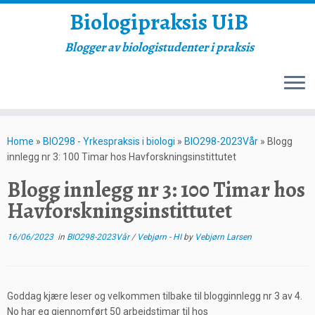
Biologipraksis UiB
Blogger av biologistudenter i praksis
Skip
to
Home
»
BIO298 - Yrkespraksis i biologi
»
BIO298-2023Vår
»
Blogg
content
innlegg nr 3: 100 Timar hos Havforskningsinstittutet
Blogg innlegg nr 3: 100 Timar hos
Havforskningsinstittutet
16/06/2023
in
BIO298-2023Vår
/
Vebjørn - HI
by
Vebjørn Larsen
Goddag kjære leser og velkommen tilbake til blogginnlegg nr 3 av 4.
No har eg gjennomført 50 arbeidstimar til hos