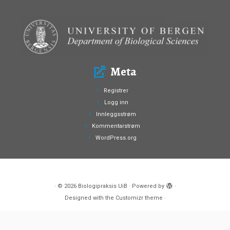
Meta
Registrer
Logg inn
Innleggsstrøm
Kommentarstrøm
WordPress.org
·
© 2026
Biologipraksis UiB
·
Powered by
·
Designed with the
Customizr theme
·