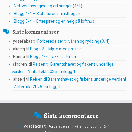
Nettverksbygging og erfaringer (4/4)
Blogg 4/4 – Siste turen i frukthagen
Blogg 3/4 – Ertespirer og en helg på lofthus
Siste kommentarer
yosefakas
til
Forberedelser til våren og rydding (3/4)
akselrj
til
Blogg 2 – Møte med praksis
Hanna
til
Blogg 4/4: Takk for turen
sindrenl
til
Reisen til Barentshavet og fiskens underlige
verden! -Vintertokt 2026: Innlegg 1
akselrj
til
Reisen til Barentshavet og fiskens underlige verden!
-Vintertokt 2026: Innlegg 1
Siste kommentarer
yosefakas
til
Forberedelser til våren og rydding (3/4)