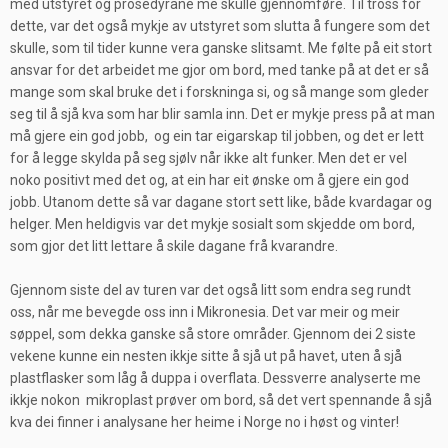
med utstyret og prosedyrane me skulle gjennomføre. Til tross for
dette, var det også mykje av utstyret som slutta å fungere som det
skulle, som til tider kunne vera ganske slitsamt. Me følte på eit stort
ansvar for det arbeidet me gjor om bord, med tanke på at det er så
mange som skal bruke det i forskninga si, og så mange som gleder
seg til å sjå kva som har blir samla inn. Det er mykje press på at man
må gjere ein god jobb, og ein tar eigarskap til jobben, og det er lett
for å legge skylda på seg sjølv når ikke alt funker. Men det er vel
noko positivt med det og, at ein har eit ønske om å gjere ein god
jobb. Utanom dette så var dagane stort sett like, både kvardagar og
helger. Men heldigvis var det mykje sosialt som skjedde om bord,
som gjor det litt lettare å skile dagane frå kvarandre.
Gjennom siste del av turen var det også litt som endra seg rundt
oss, når me bevegde oss inn i Mikronesia. Det var meir og meir
søppel, som dekka ganske så store områder. Gjennom dei 2 siste
vekene kunne ein nesten ikkje sitte å sjå ut på havet, uten å sjå
plastflasker som låg å duppa i overflata. Dessverre analyserte me
ikkje nokon mikroplast prøver om bord, så det vert spennande å sjå
kva dei finner i analysane her heime i Norge no i høst og vinter!