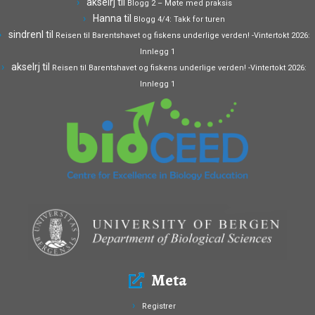
akselrj
til
Blogg 2 – Møte med praksis
Hanna
til
Blogg 4/4: Takk for turen
sindrenl
til
Reisen til Barentshavet og fiskens underlige verden! -Vintertokt 2026:
Innlegg 1
akselrj
til
Reisen til Barentshavet og fiskens underlige verden! -Vintertokt 2026:
Innlegg 1
Meta
Registrer