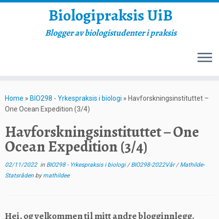
Biologipraksis UiB
Blogger av biologistudenter i praksis
Skip
to
Home
»
BIO298 - Yrkespraksis i biologi
»
Havforskningsinstituttet –
content
One Ocean Expedition (3/4)
Havforskningsinstituttet – One
Ocean Expedition (3/4)
02/11/2022
in
BIO298 - Yrkespraksis i biologi
/
BIO298-2022Vår
/
Mathilde-
Statsråden
by
mathildee
Hei, og velkommen til mitt andre blogginnlegg.