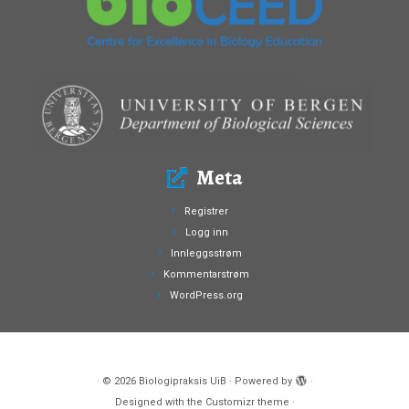
Meta
Registrer
Logg inn
Innleggsstrøm
Kommentarstrøm
WordPress.org
·
© 2026
Biologipraksis UiB
·
Powered by
·
Designed with the
Customizr theme
·