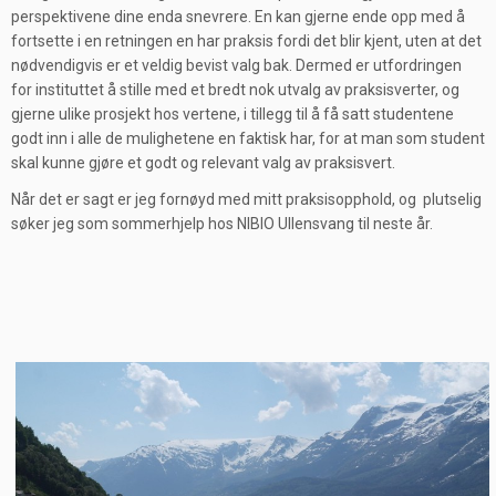
perspektivene dine enda snevrere. En kan gjerne ende opp med å
fortsette i en retningen en har praksis fordi det blir kjent, uten at det
nødvendigvis er et veldig bevist valg bak. Dermed er utfordringen
for instituttet å stille med et bredt nok utvalg av praksisverter, og
gjerne ulike prosjekt hos vertene, i tillegg til å få satt studentene
godt inn i alle de mulighetene en faktisk har, for at man som student
skal kunne gjøre et godt og relevant valg av praksisvert.
Når det er sagt er jeg fornøyd med mitt praksisopphold, og plutselig
søker jeg som sommerhjelp hos NIBIO Ullensvang til neste år.