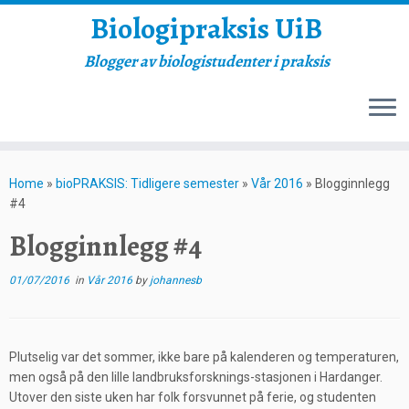
Biologipraksis UiB
Blogger av biologistudenter i praksis
Skip
to
Home
»
bioPRAKSIS: Tidligere semester
»
Vår 2016
»
Blogginnlegg
content
#4
Blogginnlegg #4
01/07/2016
in
Vår 2016
by
johannesb
Plutselig var det sommer, ikke bare på kalenderen og temperaturen,
men også på den lille landbruksforsknings-stasjonen i Hardanger.
Utover den siste uken har folk forsvunnet på ferie, og studenten