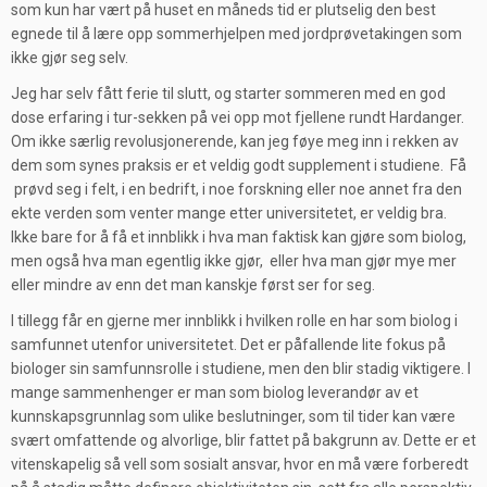
som kun har vært på huset en måneds tid er plutselig den best
egnede til å lære opp sommerhjelpen med jordprøvetakingen som
ikke gjør seg selv.
Jeg har selv fått ferie til slutt, og starter sommeren med en god
dose erfaring i tur-sekken på vei opp mot fjellene rundt Hardanger.
Om ikke særlig revolusjonerende, kan jeg føye meg inn i rekken av
dem som synes praksis er et veldig godt supplement i studiene. Få
prøvd seg i felt, i en bedrift, i noe forskning eller noe annet fra den
ekte verden som venter mange etter universitetet, er veldig bra.
Ikke bare for å få et innblikk i hva man faktisk kan gjøre som biolog,
men også hva man egentlig ikke gjør, eller hva man gjør mye mer
eller mindre av enn det man kanskje først ser for seg.
I tillegg får en gjerne mer innblikk i hvilken rolle en har som biolog i
samfunnet utenfor universitetet. Det er påfallende lite fokus på
biologer sin samfunnsrolle i studiene, men den blir stadig viktigere. I
mange sammenhenger er man som biolog leverandør av et
kunnskapsgrunnlag som ulike beslutninger, som til tider kan være
svært omfattende og alvorlige, blir fattet på bakgrunn av. Dette er et
vitenskapelig så vell som sosialt ansvar, hvor en må være forberedt