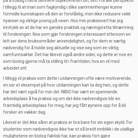
på å stadig måtte definere objektiviteten sin, sett fra alle perspektiv.
I tillegg til at man som fagkyndig i slike sammenhenger kunne
formidle kunnskapen så den er forståelig, men ikke redusere vekk
nyanser og viktige poeng på veien. Hos min praksisvert har jeg
inntrykk av at de har en ganske praktisk og næringsretta tilnærming
til forskningen. Noe som gjør forskningen interessant ettersom en
lett ser dens bruksområder anvendelighet, og for dem er særlig
nødvendig for å holde seg aktuelle og vise seg som en viktig
samfunnsaktør. Det har likevel også andre sider, og dette er noe en
som biolog gjerne må ta stilling til i framtiden; hva en vil med
arbeidet sitt.
I tillegg vil praksis som dette i utdanningen ofte være motiverende,
en ser et eksempel på hvor utdanningen kan ta deg hen, og dette
har det vært også for min del. NIBIO har vært en spennende
arbeidsplass å ha praksis og om det ikke nødvendigvis blir en
framtidig arbeidsplass for meg, har jeg fått øynene opp for å bli
forsker en vakker dag.
Likevel er det ikke sånn at praksis er bra bare for sin egen skyld. For
studenter som nødvendigvis ikke har et så bredt innblikk i de utallige
mulighetene en biolog faktisk har, kan praksis fort gjøre