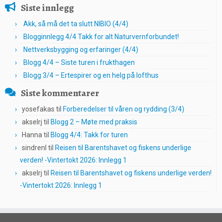
Siste innlegg
Akk, så må det ta slutt NIBIO (4/4)
Blogginnlegg 4/4 Takk for alt Naturvernforbundet!
Nettverksbygging og erfaringer (4/4)
Blogg 4/4 – Siste turen i frukthagen
Blogg 3/4 – Ertespirer og en helg på lofthus
Siste kommentarer
yosefakas
til
Forberedelser til våren og rydding (3/4)
akselrj
til
Blogg 2 – Møte med praksis
Hanna
til
Blogg 4/4: Takk for turen
sindrenl
til
Reisen til Barentshavet og fiskens underlige
verden! -Vintertokt 2026: Innlegg 1
akselrj
til
Reisen til Barentshavet og fiskens underlige verden!
-Vintertokt 2026: Innlegg 1