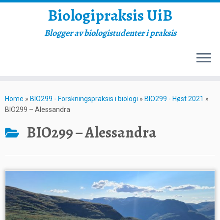
Biologipraksis UiB
Blogger av biologistudenter i praksis
Skip
to
Home
»
BIO299 - Forskningspraksis i biologi
»
BIO299 - Høst 2021
»
content
BIO299 – Alessandra
BIO299 – Alessandra