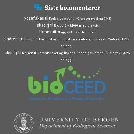
Siste kommentarer
yosefakas
til
Forberedelser til våren og rydding (3/4)
akselrj
til
Blogg 2 – Møte med praksis
Hanna
til
Blogg 4/4: Takk for turen
sindrenl
til
Reisen til Barentshavet og fiskens underlige verden! -Vintertokt 2026:
Innlegg 1
akselrj
til
Reisen til Barentshavet og fiskens underlige verden! -Vintertokt 2026:
Innlegg 1