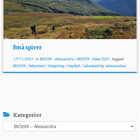
Små spirer
17/11/2021
in
BIO299 - Alessandra
/
BIO299 - Høst 2021
tagged
BIO299
/
feltarbeid
/
frøspiring
/
høyfjell
/
labarbeid
by
alessandrau
Kategorier
Kategorier