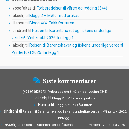
yosefakas
til
Forberedelser til våren og rydding (3/4)
akselrj
til
Blogg 2 – Møte med praksis
Hanna
til
Blogg 4/4: Takk for turen
sindrenl
til
Reisen til Barentshavet og fiskens underlige
verden! -Vintertokt 2026: Innlegg 1
akselrj
til
Reisen til Barentshavet og fiskens underlige verden!
-Vintertokt 2026: Innlegg 1
Siste kommentarer
yosefakas
til
Forberedelser til våren og rydding (3/4)
akselrj
til
Blogg 2 – Møte med praksis
Hanna
til
Blogg 4/4: Takk for turen
sindrenl
til
Reisen til Barentshavet og fiskens underlige verden! -Vintertokt 2026:
Innlegg 1
akselrj
til
Reisen til Barentshavet og fiskens underlige verden! -Vintertokt 2026: