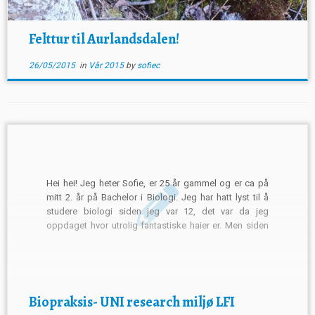
Felttur til Aurlandsdalen!
26/05/2015
in
Vår 2015
by
sofiec
Hei hei! Jeg heter Sofie, er 25 år gammel og er ca på
mitt 2. år på Bachelor i Biologi. Jeg har hatt lyst til å
studere biologi siden jeg var 12, det var da jeg
oppdaget hvor utrolig fantastiske haier er. Men siden
jeg ikke trodde jeg kom til […]
Biopraksis- UNI research miljø LFI