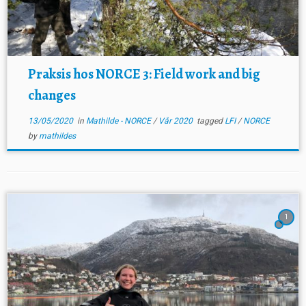
Praksis hos NORCE 3: Field work and big
changes
13/05/2020
in
Mathilde - NORCE
/
Vår 2020
tagged
LFI
/
NORCE
by
mathildes
1