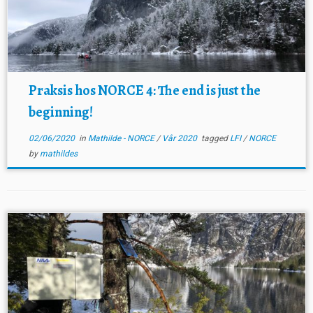
Praksis hos NORCE 4: The end is just the
beginning!
02/06/2020
in
Mathilde - NORCE
/
Vår 2020
tagged
LFI
/
NORCE
by
mathildes