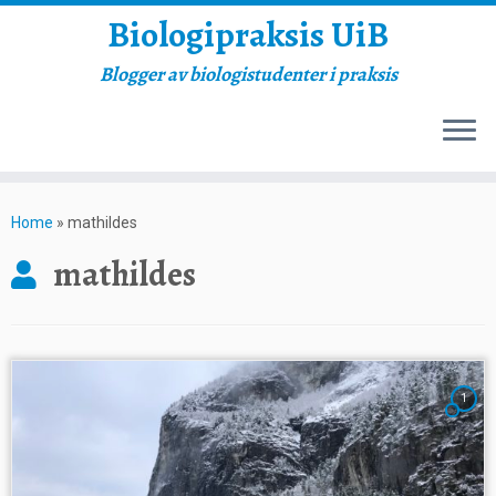
Biologipraksis UiB
Blogger av biologistudenter i praksis
Skip
to
Home
»
mathildes
content
mathildes
1