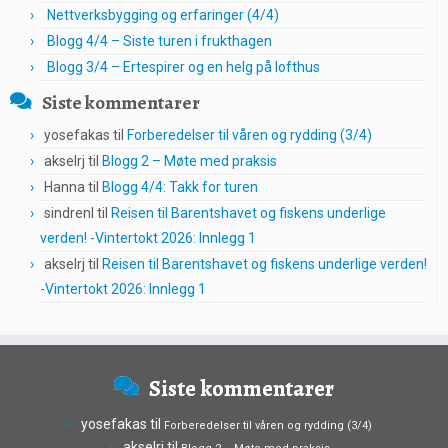
Nettverksbygging og erfaringer (4/4)
Blogg 4/4 – Siste turen i frukthagen
Blogg 3/4 – Ertespirer og en helg på lofthus
Siste kommentarer
yosefakas
til
Forberedelser til våren og rydding (3/4)
akselrj
til
Blogg 2 – Møte med praksis
Hanna
til
Blogg 4/4: Takk for turen
sindrenl
til
Reisen til Barentshavet og fiskens underlige
verden! -Vintertokt 2026: Innlegg 1
akselrj
til
Reisen til Barentshavet og fiskens underlige verden!
-Vintertokt 2026: Innlegg 1
Siste kommentarer
yosefakas
til
Forberedelser til våren og rydding (3/4)
akselrj
til