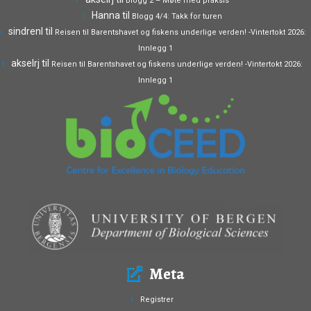
Blogg 2 – Møte med praksis
Hanna
til
Blogg 4/4: Takk for turen
sindrenl
til
Reisen til Barentshavet og fiskens underlige verden! -Vintertokt 2026:
Innlegg 1
akselrj
til
Reisen til Barentshavet og fiskens underlige verden! -Vintertokt 2026:
Innlegg 1
Meta
Registrer