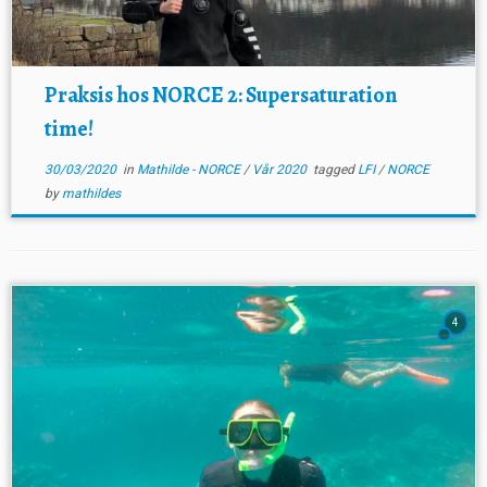
Praksis hos NORCE 2: Supersaturation
time!
30/03/2020
in
Mathilde - NORCE
/
Vår 2020
tagged
LFI
/
NORCE
by
mathildes
4