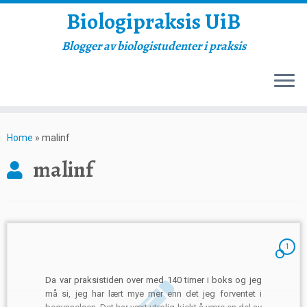
Biologipraksis UiB
Blogger av biologistudenter i praksis
Skip
to
Home
»
malinf
content
malinf
1
Da var praksistiden over med 140 timer i boks og jeg
må si, jeg har lært mye mer enn det jeg forventet i