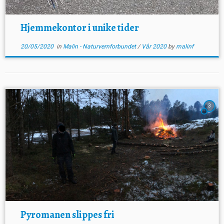
Hjemmekontor i unike tider
20/05/2020
in
Malin - Naturvernforbundet
/
Vår 2020
by
malinf
3
Pyromanen slippes fri