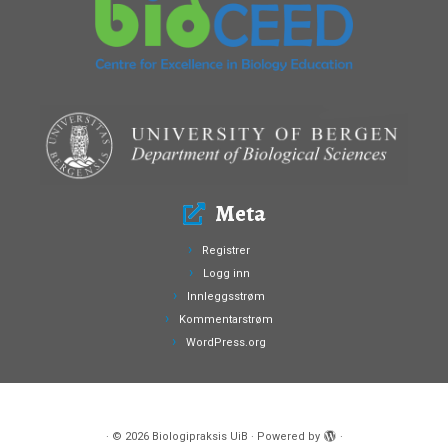
Meta
Registrer
Logg inn
Innleggsstrøm
Kommentarstrøm
WordPress.org
·
© 2026
Biologipraksis UiB
·
Powered by
·