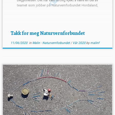
begynnelsen. Det har vært utrolig kjekt å være en del av
teamet som jobber på Naturvernforbundet Hordaland,
som har gitt meg en smakebit på hvordan arbeidslivet
er. […]
Takk for meg Naturvernforbundet
11/06/2020
in
Malin - Naturvernforbundet
/
Vår 2020
by
malinf