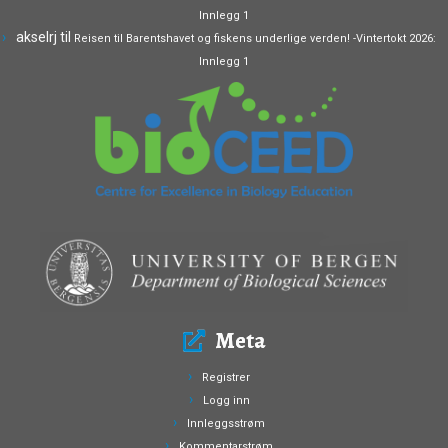
Innlegg 1
akselrj
til
Reisen til Barentshavet og fiskens underlige verden! -Vintertokt 2026:
Innlegg 1
Meta
Registrer
Logg inn
Innleggsstrøm
Kommentarstrøm