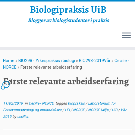
Biologipraksis UiB
Blogger av biologistudenter i praksis
Skip
to
Home
»
BIO298 - Yrkespraksis i biologi
»
BIO298-2019Vår
»
Cecilie -
content
NORCE
»
Første relevante arbeidserfaring
Første relevante arbeidserfaring
2
11/02/2019
in
Cecilie - NORCE
tagged
biopraksis
/
Laboratorium for
Ferskvannsøkologi og Innlandsfiske
/
LFI
/
NORCE
/
NORCE Miljø
/
UiB
/
Vår
2019
by
cecilien