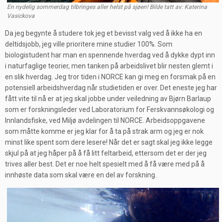
En nydelig sommerdag tilbringes aller helst på sjøen! Bilde tatt av: Katerina
Vasickova
Da jeg begynte å studere tok jeg et bevisst valg ved å ikke ha en
deltidsjobb, jeg ville prioritere mine studier 100%. Som
biologistudent har man en spennende hverdag ved å dykke dypt inn
i naturfaglige teorier, men tanken på arbeidslivet blir nesten glemt i
en slik hverdag. Jeg tror tiden i NORCE kan gi meg en forsmak på en
potensiell arbeidshverdag når studietiden er over. Det eneste jeg har
fått vite til nå er at jeg skal jobbe under veiledning av Bjørn Barlaup
som er forskningsleder ved Laboratorium for Ferskvannsøkologi og
Innlandsfiske, ved Miljø avdelingen til NORCE. Arbeidsoppgavene
som måtte komme er jeg klar for å ta på strak arm og jeg er nok
minst like spent som dere lesere! Når det er sagt skal jeg ikke legge
skjul på at jeg håper på å få litt feltarbeid, ettersom det er der jeg
trives aller best. Det er noe helt spesielt med å få være med på å
innhøste data som skal være en del av forskning.