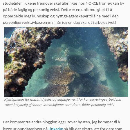
studietiden i ukene fremover skal tilbringes hos NORCE tror jeg kan by
på både faglig og personlig vekst. Dette er en unik mulighet til å
opparbeide meg kunnskap og nyttige egenskaper til å ha med i den
personlige verktøykassen min når jeg en dag skal ut i arbeidslivet!
Kjærligheten for marint dyreliv og engasjement for konserveringsarbeid har
vokst betydelig gjennom interaksjoner som dette! Bilde: personlig arkiv.
Det kommer tre andre blogginnlegg utover høsten, jeg kommer til å
legge ut oppdateringer på
LinkedIn
så blir det ekstra lett for dere som