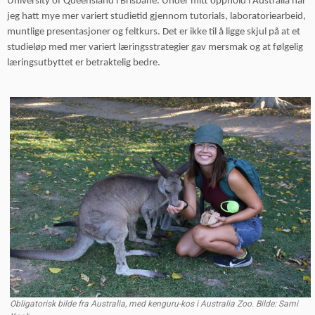
University of Queensland i Brisbane. Under mitt opphold i Australia har
jeg hatt mye mer variert studietid gjennom tutorials, laboratoriearbeid,
muntlige presentasjoner og feltkurs. Det er ikke til å ligge skjul på at et
studieløp med mer variert læringsstrategier
gav mersmak og at følgelig
læringsutbyttet er betraktelig bedre.
Obligatorisk bilde fra Australia, med kenguru-kos i Australia Zoo. Bilde: Sami