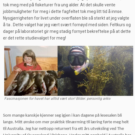
tok meg med på fisketurer fra ung alder. At det skulle vente
jobbmuligheter for meg i dette fagfeltet tok meg litt tid å innse.
Nysgjerrigheten for livet under overflaten ble så sterkt at jeg valgte
å ta . Dette valget har jeg vært svært fornøyd med siden. Feltkurs og
dager på laboratoriet gir meg stadig fornyet bekreftelse på at dette
er det rette studievalget for meg!
Fascinasjonen for havet har alltid vært stor! Bilder: personlig arkiv
Som mange kanskje kjenner seg igjen i kan dagene på lesesalen bli
lange. Mitt ønske om mer praktisk tilnærming til læring førte meg helt
til Australia. Jeg har nettopp returnert fra ett års utveksling ved The