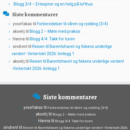
Blogg 3/4 – Ertespirer og en helg på lofthus
Siste kommentarer
yosefakas
til
Forberedelser til våren og rydding (3/4)
akselrj
til
Blogg 2 – Møte med praksis
Hanna
til
Blogg 4/4: Takk for turen
sindrenl
til
Reisen til Barentshavet og fiskens underlige
verden! -Vintertokt 2026: Innlegg 1
akselrj
til
Reisen til Barentshavet og fiskens underlige verden!
-Vintertokt 2026: Innlegg 1
Siste kommentarer
yosefakas
til
Forberedelser til våren og rydding (3/4)
akselrj
til
Blogg 2 – Møte med praksis
Hanna
til
Blogg 4/4: Takk for turen
sindrenl
til
Reisen til Barentshavet og fiskens underlige verden! -Vintertokt 2026: