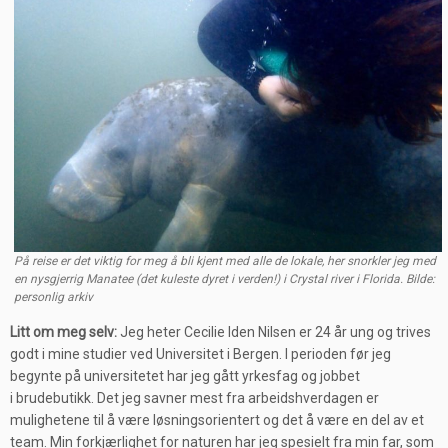
På reise er det viktig for meg å bli kjent med alle de lokale, her snorkler jeg med
en nysgjerrig Manatee (det kuleste dyret i verden!) i Crystal river i Florida. Bilde:
personlig arkiv
Litt om meg selv:
Jeg heter Cecilie Iden Nilsen er 24 år ung og trives
godt i mine studier ved Universitet i Bergen. I perioden før jeg
begynte på universitetet har jeg gått yrkesfag og jobbet
i
brudebutikk
. Det jeg savner mest fra arbeidshverdagen er
mulighetene til å være løsningsorientert og det å være en del av et
team. Min forkjærlighet for naturen har jeg spesielt fra min far, som