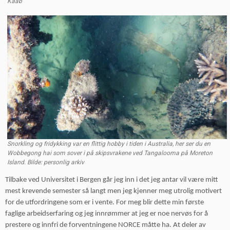
Kaab
Snorkling og fridykking var en flittig hobby i tiden i Australia, her ser du en
Wobbegong hai som sover i på skipsvrakene ved Tangalooma på Moreton
Island. Bilde: personlig arkiv
Tilbake ved Universitet i Bergen går jeg inn i det jeg antar vil være mitt
mest krevende semester så langt men jeg kjenner meg utrolig motivert
for de utfordringene som er i vente. For meg blir dette min første
faglige arbeidserfaring og jeg innrømmer at jeg er noe nervøs for å
prestere og innfri de forventningene NORCE måtte ha. At deler av