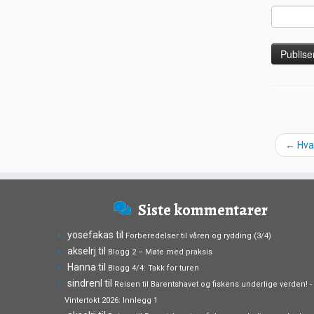
←
Hva 
Siste kommentarer
yosefakas
til
Forberedelser til våren og rydding (3/4)
akselrj
til
Blogg 2 – Møte med praksis
Hanna
til
Blogg 4/4: Takk for turen
sindrenl
til
Reisen til Barentshavet og fiskens underlige verden! -
Vintertokt 2026: Innlegg 1