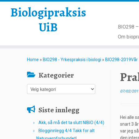
Biologipraksis
UiB
BIO298 – 
Om biopra
Skip
to
Home
»
BIO298 - Yrkespraksis i biologi
»
BIO298-2019Vår
content
Pra
Kategorier
Kategorier
07/02/201
Siste innlegg
Hei alle 
Akk, så må det ta slutt NIBIO (4/4)
snart 3 å
Blogginnlegg 4/4 Takk for alt
var jeg så
den inter
Naturvernforbundet!