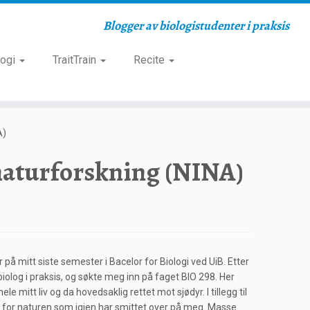
Blogger av biologistudenter i praksis
logi
TraitTrain
Recite
A)
 naturforskning (NINA)
å mitt siste semester i Bacelor for Biologi ved UiB. Etter
biolog i praksis, og søkte meg inn på faget BIO 298. Her
le mitt liv og da hovedsaklig rettet mot sjødyr. I tillegg til
se for naturen som igjen har smittet over på meg. Masse