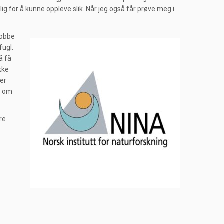
ig for å kunne oppleve slik. Når jeg også får prøve meg i
jobbe
fugl.
å få
kke
ier
n om
re