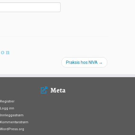
ion
Praksis hos NIVA
→
Meta
Registrer
Logg inn
Innleggsstrøm
Kommentarstrøm
WordPress.org