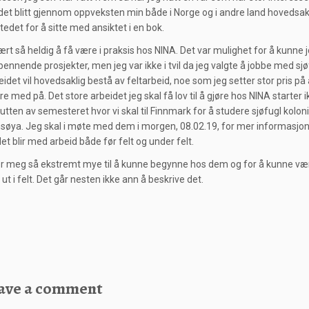
 det blitt gjennom oppveksten min både i Norge og i andre land hovedsakl
stedet for å sitte med ansiktet i en bok.
ært så heldig å få være i praksis hos NINA. Det var mulighet for å kunne 
pennende prosjekter, men jeg var ikke i tvil da jeg valgte å jobbe med sjø
idet vil hovedsaklig bestå av feltarbeid, noe som jeg setter stor pris på 
 med på. Det store arbeidet jeg skal få lov til å gjøre hos NINA starter i
utten av semesteret hvor vi skal til Finnmark for å studere sjøfugl kolon
søya. Jeg skal i møte med dem i morgen, 08.02.19, for mer informasjo
et blir med arbeid både før felt og under felt.
r meg så ekstremt mye til å kunne begynne hos dem og for å kunne væ
t i felt. Det går nesten ikke ann å beskrive det.
ave a comment