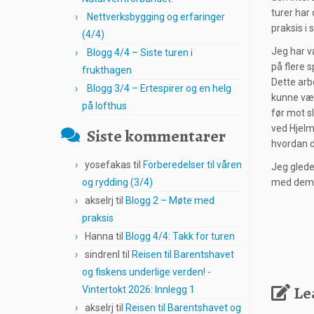
turer har
Nettverksbygging og erfaringer
praksis i 
(4/4)
Jeg har v
Blogg 4/4 – Siste turen i
på flere s
frukthagen
Dette arbe
Blogg 3/4 – Ertespirer og en helg
kunne være
på lofthus
før mot sl
ved Hjelm
Siste kommentarer
hvordan d
yosefakas
til
Forberedelser til våren
Jeg glede
og rydding (3/4)
med dem u
akselrj
til
Blogg 2 – Møte med
praksis
Hanna
til
Blogg 4/4: Takk for turen
sindrenl
til
Reisen til Barentshavet
og fiskens underlige verden! -
Le
Vintertokt 2026: Innlegg 1
akselrj
til
Reisen til Barentshavet og