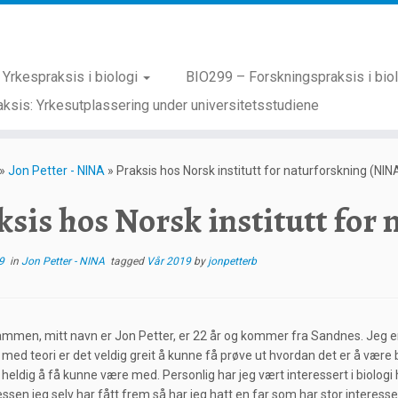
Yrkespraksis i biologi
BIO299 – Forskningspraksis i bio
ksis: Yrkesutplassering under universitetsstudiene
»
Jon Petter - NINA
»
Praksis hos Norsk institutt for naturforskning (NIN
ksis hos Norsk institutt for
9
in
Jon Petter - NINA
tagged
Vår 2019
by
jonpetterb
sammen, mitt navn er Jon Petter, er 22 år og kommer fra Sandnes. Jeg er p
r med teori er det veldig greit å kunne få prøve ut hvordan det er å være 
 heldig å få kunne være med. Personlig har jeg vært interessert i biologi he
essen jeg selv har fått frem så har jeg hatt en far som har stor interes