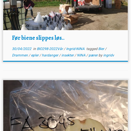
Før biene slippes løs..
30/04/2022
in
BIO298-2022Vår
/
Ingrid-NINA
tagged
Bier
/
Drammen
/
epler
/
hardanger
/
insekter
/
NINA
/
pærer
by
ingridv