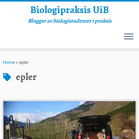
Biologipraksis UiB
Blogger av biologistudenter i praksis
Skip
to
Home
»
epler
content
epler