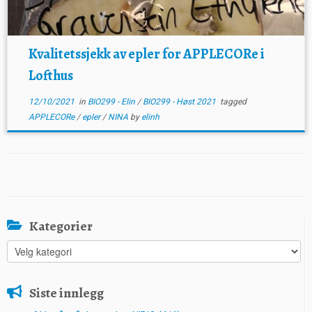
Kvalitetssjekk av epler for APPLECORe i
Lofthus
12/10/2021
in
BIO299 - Elin
/
BIO299 - Høst 2021
tagged
APPLECORe
/
epler
/
NINA
by
elinh
Kategorier
Kategorier
Siste innlegg