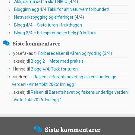
Akk, så må det ta slutt NIBIO (4/4)
Blogginnlegg 4/4 Takk for alt Naturvernforbundet!
Nettverksbygging og erfaringer (4/4)
Blogg 4/4 – Siste turen i frukthagen
Blogg 3/4 – Ertespirer og en helg på lofthus
Siste kommentarer
yosefakas
til
Forberedelser til våren og rydding (3/4)
akselrj
til
Blogg 2 – Møte med praksis
Hanna
til
Blogg 4/4: Takk for turen
sindrenl
til
Reisen til Barentshavet og fiskens underlige
verden! -Vintertokt 2026: Innlegg 1
akselrj
til
Reisen til Barentshavet og fiskens underlige verden!
-Vintertokt 2026: Innlegg 1
Siste kommentarer