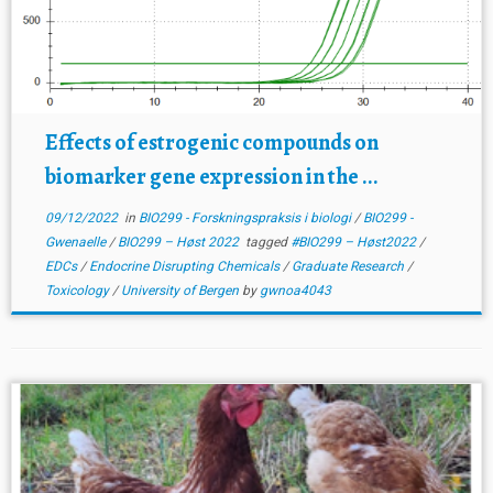
Effects of estrogenic compounds on
biomarker gene expression in the ...
09/12/2022
in
BIO299 - Forskningspraksis i biologi
/
BIO299 -
Gwenaelle
/
BIO299 – Høst 2022
tagged
#BIO299 – Høst2022
/
EDCs
/
Endocrine Disrupting Chemicals
/
Graduate Research
/
Toxicology
/
University of Bergen
by
gwnoa4043