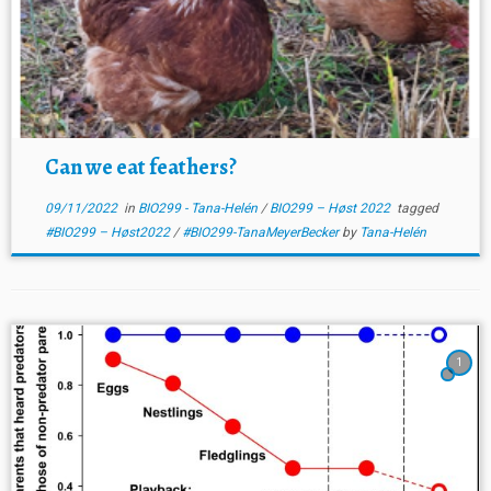
Can we eat feathers?
09/11/2022
in
BIO299 - Tana-Helén
/
BIO299 – Høst 2022
tagged
#BIO299 – Høst2022
/
#BIO299-TanaMeyerBecker
by
Tana-Helén
1