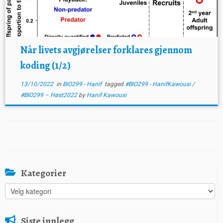
Når livets avgjørelser forklares gjennom
koding (1/2)
13/10/2022
in
BIO299 - Hanif
tagged
#BIO299 - HanifKawousi
/
#BIO299 – Høst2022
by
Hanif Kawousi
Kategorier
Kategorier
Siste innlegg