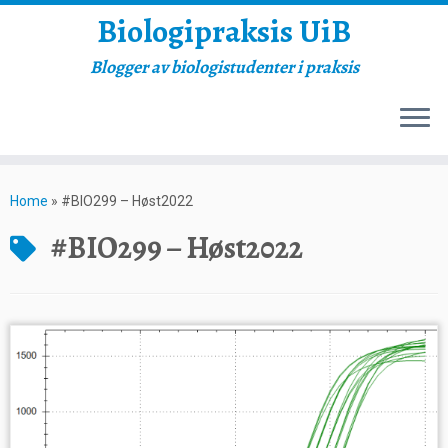
Biologipraksis UiB
Blogger av biologistudenter i praksis
Skip
to
Home
»
#BIO299 – Høst2022
content
#BIO299 – Høst2022