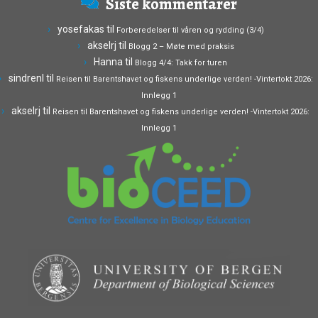
Siste kommentarer
yosefakas
til
Forberedelser til våren og rydding (3/4)
akselrj
til
Blogg 2 – Møte med praksis
Hanna
til
Blogg 4/4: Takk for turen
sindrenl
til
Reisen til Barentshavet og fiskens underlige verden! -Vintertokt 2026:
Innlegg 1
akselrj
til
Reisen til Barentshavet og fiskens underlige verden! -Vintertokt 2026:
Innlegg 1