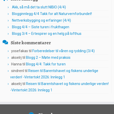
Akk, så må det ta slutt NIBIO (4/4)
Blogginnlegg 4/4 Takk for alt Naturvernforbundet!
Nettverksbygging og erfaringer (4/4)
Blogg 4/4 – Siste turen i frukthagen
Blogg 3/4 – Ertespirer og en helg på lofthus
Siste kommentarer
yosefakas
til
Forberedelser til våren og rydding (3/4)
akselrj
til
Blogg 2 – Møte med praksis
Hanna
til
Blogg 4/4: Takk for turen
sindrenl
til
Reisen til Barentshavet og fiskens underlige
verden! -Vintertokt 2026: Innlegg 1
akselrj
til
Reisen til Barentshavet og fiskens underlige verden!
-Vintertokt 2026: Innlegg 1