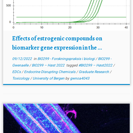
Effects of estrogenic compounds on
biomarker gene expression in the ...
09/12/2022
in
BIO299 - Forskningspraksis i biologi
/
BIO299 -
Gwenaelle
/
BIO299 – Høst 2022
tagged
#BIO299 – Høst2022
/
EDCs
/
Endocrine Disrupting Chemicals
/
Graduate Research
/
Toxicology
/
University of Bergen
by
gwnoa4043