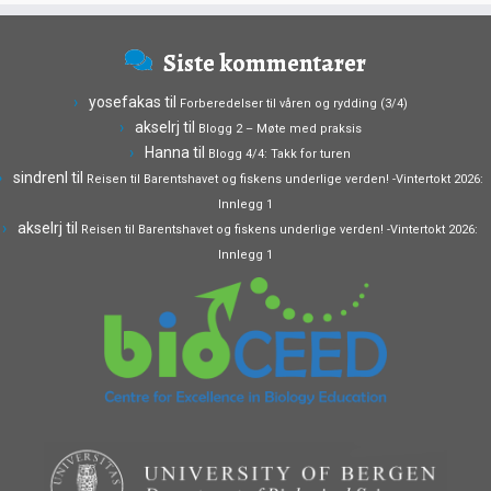
Siste kommentarer
yosefakas
til
Forberedelser til våren og rydding (3/4)
akselrj
til
Blogg 2 – Møte med praksis
Hanna
til
Blogg 4/4: Takk for turen
sindrenl
til
Reisen til Barentshavet og fiskens underlige verden! -Vintertokt 2026:
Innlegg 1
akselrj
til
Reisen til Barentshavet og fiskens underlige verden! -Vintertokt 2026:
Innlegg 1