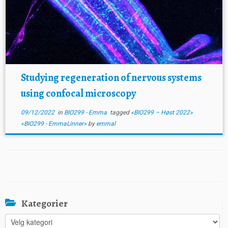
Studying regeneration of nervous systems
using confocal microscopy
09/12/2022
in
BIO299 - Emma
tagged
«BIO299 – Høst 2022»
«BIO299 - EmmaLinner»
by
emmal
Kategorier
Kategorier