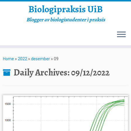
Biologipraksis UiB
Blogger av biologistudenter i praksis
Skip
to
Home
»
2022
»
desember
»
09
content
Daily Archives:
09/12/2022