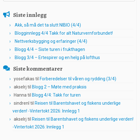
Siste innlegg
Akk, så må det ta slutt NIBIO (4/4)
Blogginnlegg 4/4 Takk for alt Naturvernforbundet!
Nettverksbygging og erfaringer (4/4)
Blogg 4/4 – Siste turen i frukthagen
Blogg 3/4 – Ertespirer og en helg på lofthus
Siste kommentarer
yosefakas
til
Forberedelser til våren og rydding (3/4)
akselrj
til
Blogg 2 – Møte med praksis
Hanna
til
Blogg 4/4: Takk for turen
sindrenl
til
Reisen til Barentshavet og fiskens underlige
verden! -Vintertokt 2026: Innlegg 1
akselrj
til
Reisen til Barentshavet og fiskens underlige verden!
-Vintertokt 2026: Innlegg 1