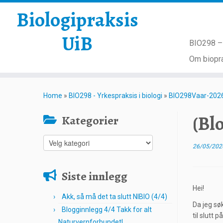
Biologipraksis
UiB
BIO298 – 
Om biopra
Skip
to
Home
»
BIO298 - Yrkespraksis i biologi
»
BIO298Vaar-202
content
(Bl
Kategorier
Kategorier
26/05/202
Siste innlegg
Hei!
Akk, så må det ta slutt NIBIO (4/4)
Da jeg sø
Blogginnlegg 4/4 Takk for alt
til slutt
Naturvernforbundet!