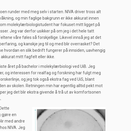
noen runder med meg selv i starten. NIVA driver tross alt
åkning, og min faglige bakgrunn er ikke akkurat innen
i. Som molekylærbiologistudent har fokuset mitt ligget på
ser. Jeg var derfor usikker på om jeg i det hele tatt
ltene våre føles så forskjellige. Likevel innså jeg at det
bberfaring, og kanskje jeg til og med blir overrasket? Det
se hvordan en slik bedrift fungerer på innsiden, uavhengig
kkurat mitt fagfelt eller ikke.
siste året på bachelor i molekylærbiologi ved UiB. Jeg
, og interessen for realfag og forskning har fulgt meg
orskerlinje, og jeg tok også ekstra fag ved UiS, blant
den av skolen. Retningen min har egentlig alltid pekt mot
per jeg det blir ekstra givende å trå ut av komfortsonen
.
 Dette
g gjøre en
blir med andre
 hos NIVA. Jeg