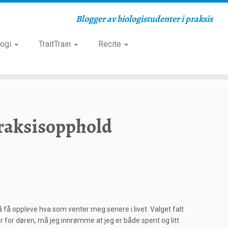
Blogger av biologistudenter i praksis
logi
TraitTrain
Recite
praksisopphold
å få oppleve hva som venter meg senere i livet. Valget falt
år for døren, må jeg innrømme at jeg er både spent og litt