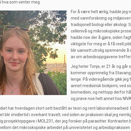
å hva som venter meg.
For å være helt ærlig, hadde jeg 
med vannforskning og miljøoverv
tradisjonell biologi eller økolog
cellenivå og mikroskopiske proses
hadde noe der å gjøre, siden fagfe
viktigste for meg er å få reell jo
blir uansett utrolig spennende å 
av om arbeidsoppgavene treffer a
Jeg heter Tonje, er 21 år og går 
kommer opprinnelig fra Stavanger
lenge. På videregående gikk jeg f
annet medisinsk biokjemi, ved si
biomedisin, og nettopp derfor hå
og prøve noe helt annet hos NIVA
diet har hverdagen stort sett bestått av teori og rent laboratoriearbeid.
 blir imidlertid i overkant travelt; ved siden av praksisen skal jeg nemli
ig prosjektoppgave i MOL231, der jeg forsker på parasitter. Kontrasten 
mellom det mikroskopiske arbeidet på universitetet og arbeidspraksisen