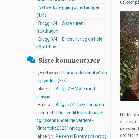
usikker p
Nettverksbygging og erfaringer
(4/4)
Blogg 4/4 – Siste turen i
frukthagen
Blogg 3/4 – Ertespirer og en helg
på lofthus
Siste kommentarer
yosefakas
til
Forberedelser til våren
og rydding (3/4)
akselrj
til
Blogg 2 – Møte med
praksis
Hanna
til
Blogg 4/4: Takk for turen
sindrenl
til
Reisen til Barentshavet
Under stu
og fiskens underlige verden! -
semesteret
Vintertokt 2026: Innlegg 1
selvstend
ord stor 
akselrj
til
Reisen til Barentshavet og