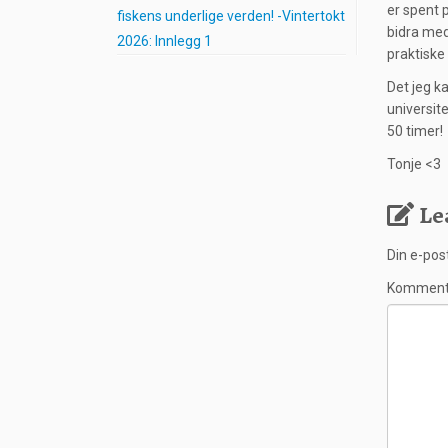
er spent 
fiskens underlige verden! -Vintertokt
bidra med
2026: Innlegg 1
praktiske
Det jeg ka
universite
50 timer!
Tonje <3
Le
Din e-post
Kommen