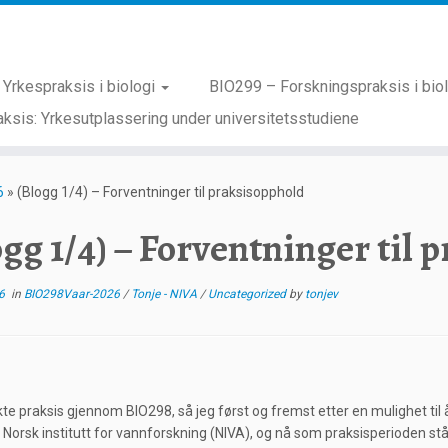
Yrkespraksis i biologi
BIO299 – Forskningspraksis i bio
ksis: Yrkesutplassering under universitetsstudiene
6
»
(Blogg 1/4) – Forventninger til praksisopphold
ogg 1/4) – Forventninger til 
6
in
BIO298Vaar-2026
/
Tonje - NIVA
/
Uncategorized
by
tonjev
kte praksis gjennom BIO298, så jeg først og fremst etter en mulighet til 
 på Norsk institutt for vannforskning (NIVA), og nå som praksisperioden st