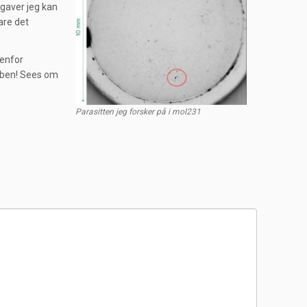
pgaver jeg kan
are det
tenfor
ne ben! Sees om
Parasitten jeg forsker på i mol231