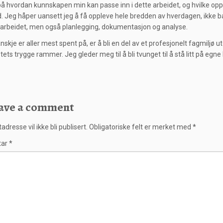
på hvordan kunnskapen min kan passe inn i dette arbeidet, og hvilke op
. Jeg håper uansett jeg å få oppleve hele bredden av hverdagen, ikke b
 arbeidet, men også planlegging, dokumentasjon og analyse.
nskje er aller mest spent på, er å bli en del av et profesjonelt fagmiljø u
tets trygge rammer. Jeg gleder meg til å bli tvunget til å stå litt på eg
ave a comment
adresse vil ikke bli publisert.
Obligatoriske felt er merket med
*
tar
*