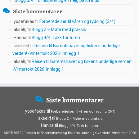
Blogg 3/4 – Ertespirer og en helg på lofthus
Siste kommentarer
yosefakas
til
Forberedelser til våren og rydding (3/4)
akselrj
til
Blogg 2 – Møte med praksis
Hanna
til
Blogg 4/4: Takk for turen
sindrenl
til
Reisen til Barentshavet og fiskens underlige
verden! -Vintertokt 2026: Innlegg 1
akselrj
til
Reisen til Barentshavet og fiskens underlige verden!
-Vintertokt 2026: Innlegg 1
Siste kommentarer
yosefakas
til
Forberedelser til våren og rydding (3/4)
akselrj
til
Blogg 2 – Møte med praksis
Hanna
til
Blogg 4/4: Takk for turen
sindrenl
til
Reisen til Barentshavet og fiskens underlige verden! -Vintertokt 2026: