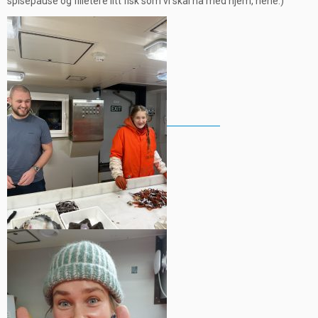
spisepause og filletere litt fisk som vi skal ha med hjem, hehe:)