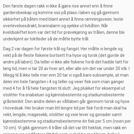
Den første dagen rakk vi ikke å gjøre noe annet enn å finne
garderobeskap og komme oss på plass i laben og gå gjennom
sikkerhet på båten med blant annet å finne rømningsveier, teste
overlevelsesdrakt, brannalarm og sjekke ut livbåten. Når
kveldsskiftet kom var det tid for prøvekjøring av trålen, denne ble
underkjent av toktleder så de måtte bytte trål.
Dag 2 var dagen for første trål og fangst. Her målte vi lengde og
vekt på de fleste fiskene bortsett fra hyse og torsk (det gjorde de
andre på laben). Da teller vi ikke alle fiskene fordi det hadde tatt for
lang tid, men vi tar 20 av hver art, eller alle om det var under 20 stk. I
tillegg til å ikke telle mer enn 20 tar vi også bare subsample, at man
deler inn hele fangsten i 4 og teller og veier fisk som man ganger
med 4 for å få hele fangsten til slutt. Jeg plukket for eksempel ut
otolitter fra snabeluer og kjønnsbestemte og stadiumsbestemte
gråsteinbit. Den andre delen av våtlaben går gjennom torsk og hyse
i hovedsak. Her bruker man litt lengre tid per fisk fordi man skal ha
vekt, lengde, magesekk, otolitter og veie lever og gonader samt
kjønnsbestemme og stadiumsbestemme én fisk per 5 cm (noen per
10 cm). Vi gikk gjennom 4 tråler så det var litt hektisk, men rakk en