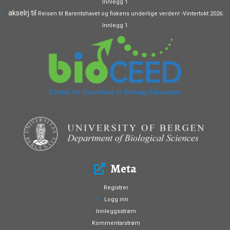
Innlegg 1
akselrj
til
Reisen til Barentshavet og fiskens underlige verden! -Vintertokt 2026:
Innlegg 1
Meta
Registrer
Logg inn
Innleggsstrøm
Kommentarstrøm