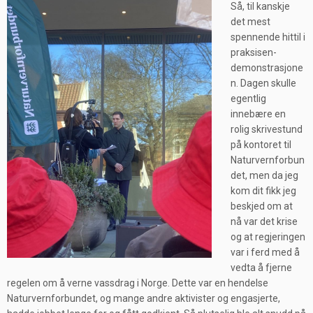
Så, til kanskje
det me
st
spennende hittil i
praksisen-
demonstrasjone
n. Dagen skulle
egentlig
innebære en
rolig skrivestund
på kontoret til
Naturvernforbun
det, men da jeg
kom dit fikk jeg
beskjed om at
nå var det krise
og at
regjeringen
var i ferd med å
vedta å fjerne
regelen om å verne vassdrag i Norge. Dette var en h
endelse
Naturvernforbundet, og mange andre aktivister og engasjerte,