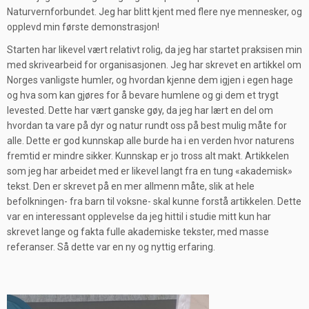
Naturvernforbundet. Jeg har blitt kjent med flere nye mennesker, og
opplevd min første demonstrasjon!
Starten har likevel vært relativt rolig, da jeg har startet praksisen min
med skrivearbeid for organisasjonen. Jeg har skrevet en artikkel om
Norges vanligste humler, og hvordan kjenne dem igjen i egen hage
og hva som kan gjøres for å bevare humlene og gi dem et trygt
levested. Dette har vært ganske gøy, da jeg har lært en del om
hvordan ta vare på dyr og natur rundt oss på best mulig måte for
alle. Dette er god kunnskap alle burde ha i en verden hvor naturens
fremtid er mindre sikker. Kunnskap er jo tross alt makt. Artikkelen
som jeg har arbeidet med er likevel langt fra en tung «akademisk»
tekst. Den er skrevet på en mer allmenn måte, slik at hele
befolkningen- fra barn til voksne- skal kunne forstå artikkelen. Dette
var en interessant opplevelse da jeg hittil i studie mitt kun har
skrevet lange og fakta fulle akademiske tekster, med masse
referanser. Så dette var en ny og nyttig erfaring.