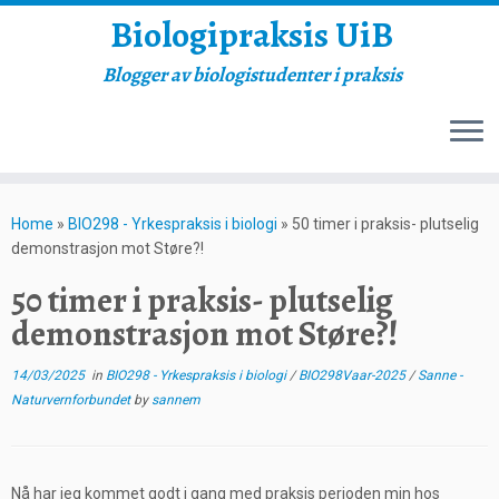
Biologipraksis UiB
Blogger av biologistudenter i praksis
Skip
to
Home
»
BIO298 - Yrkespraksis i biologi
»
50 timer i praksis- plutselig
content
demonstrasjon mot Støre?!
50 timer i praksis- plutselig
demonstrasjon mot Støre?!
14/03/2025
in
BIO298 - Yrkespraksis i biologi
/
BIO298Vaar-2025
/
Sanne -
Naturvernforbundet
by
sannem
Nå har jeg kommet godt i gang med praksis perioden min hos