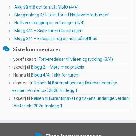
Akk, så må det ta slutt NIBIO (4/4)
Blogginnlegg 4/4 Takk for alt Naturvernforbundet!
Nettverksbygging og erfaringer (4/4)
Blogg 4/4 – Siste turen i frukthagen
Blogg 3/4 – Ertespirer og en helg på lofthus
Siste kommentarer
yosefakas
til
Forberedelser til våren og rydding (3/4)
akselrj
til
Blogg 2 – Møte med praksis
Hanna
til
Blogg 4/4: Takk for turen
sindrenl
til
Reisen til Barentshavet og fiskens underlige
verden! -Vintertokt 2026: Innlegg 1
akselrj
til
Reisen til Barentshavet og fiskens underlige verden!
-Vintertokt 2026: Innlegg 1