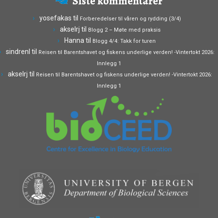
Siste kommentarer
yosefakas
til
Forberedelser til våren og rydding (3/4)
akselrj
til
Blogg 2 – Møte med praksis
Hanna
til
Blogg 4/4: Takk for turen
sindrenl
til
Reisen til Barentshavet og fiskens underlige verden! -Vintertokt 2026:
Innlegg 1
akselrj
til
Reisen til Barentshavet og fiskens underlige verden! -Vintertokt 2026:
Innlegg 1