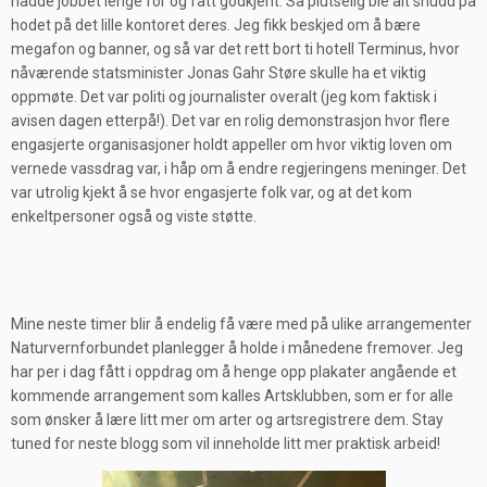
hadde jobbet lenge for og fått godkjen
t. Så plutselig ble alt snudd på
hodet på det lille kontoret deres. Jeg fikk beskjed om å bære
megafon og banner, og så var det rett bort ti hotell Term
inus, hvor
nåværende statsminister Jonas Gahr Støre skulle ha et viktig
oppmøte. Det var politi og journalister overalt (jeg kom faktisk i
avisen dagen etterpå!). Det var en rolig demonstrasjon hvor flere
engasjerte organisa
sjoner holdt appeller om hvor viktig loven om
vernede vassdrag var, i håp om å endre regjeringens meninger. Det
var utrolig kjekt å se hvor engasjerte folk var, og at det kom
enkeltpersoner også og viste støtte.
Mine neste timer blir å endelig få være med på ulike arrangementer
Naturvernforbundet planlegger å holde i månedene fremover. Jeg
har per i dag fått i oppdrag om å henge opp plakater angående et
kommende arrangement som kalles Artsklubben, som er for alle
som ønsker å lære litt mer om arter og artsregistrere dem. Stay
tuned for neste blogg som vil inneholde litt mer praktisk arbeid!