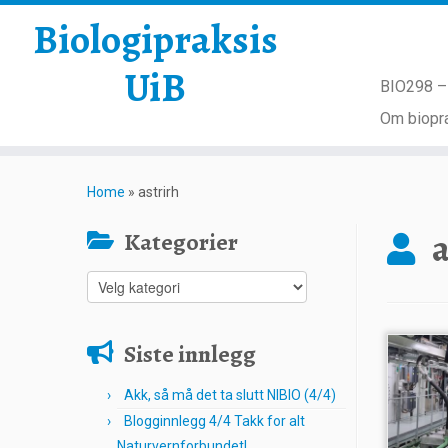
Biologipraksis
UiB
BIO298 – 
Om biopra
Skip
to
Home
»
astrirh
content
a
Kategorier
Kategorier
Siste innlegg
Akk, så må det ta slutt NIBIO (4/4)
Blogginnlegg 4/4 Takk for alt
Naturvernforbundet!