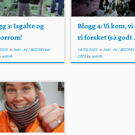
g 3: Isgalte og
Blogg 4: Vi kom, vi 
orrom!
vi forsket (så godt .
2025
in
Astri - HI
/
BIO298Vaar-
18/03/2025
in
Astri - HI
/
BIO298Va
y
astrirh
2025
by
astrirh