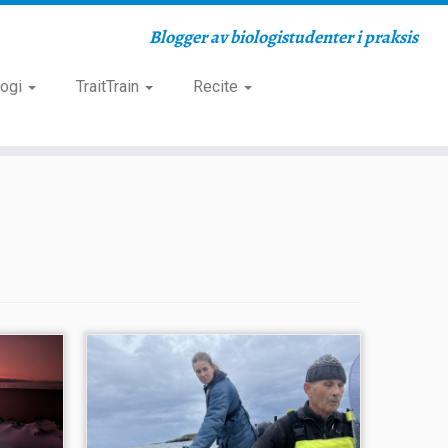
Blogger av biologistudenter i praksis
logi
TraitTrain
Recite