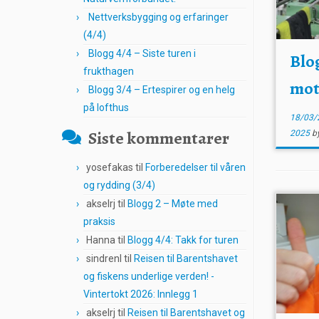
Nettverksbygging og erfaringer
(4/4)
Blogg 4/4 – Siste turen i
Blog
frukthagen
mot
Blogg 3/4 – Ertespirer og en helg
på lofthus
18/03/
Siste kommentarer
2025
b
yosefakas
til
Forberedelser til våren
og rydding (3/4)
akselrj
til
Blogg 2 – Møte med
praksis
Hanna
til
Blogg 4/4: Takk for turen
sindrenl
til
Reisen til Barentshavet
og fiskens underlige verden! -
Vintertokt 2026: Innlegg 1
akselrj
til
Reisen til Barentshavet og