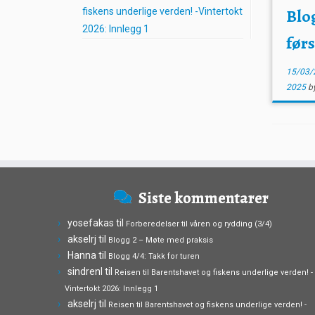
Blo
fiskens underlige verden! -Vintertokt
2026: Innlegg 1
førs
15/03/
2025
b
Siste kommentarer
yosefakas
til
Forberedelser til våren og rydding (3/4)
akselrj
til
Blogg 2 – Møte med praksis
Hanna
til
Blogg 4/4: Takk for turen
sindrenl
til
Reisen til Barentshavet og fiskens underlige verden! -
Vintertokt 2026: Innlegg 1
akselrj
til
Reisen til Barentshavet og fiskens underlige verden! -