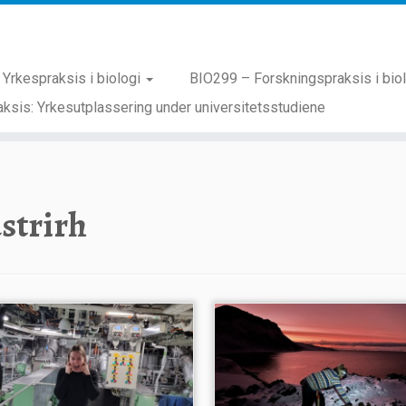
Yrkespraksis i biologi
BIO299 – Forskningspraksis i bio
ksis: Yrkesutplassering under universitetsstudiene
strirh