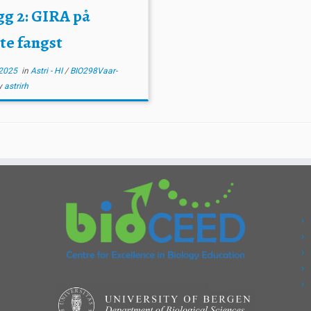
gg 2: GIRA på
te fangst
2025
in
Astri - HI
/
BIO298Vaar-
y
astrirh