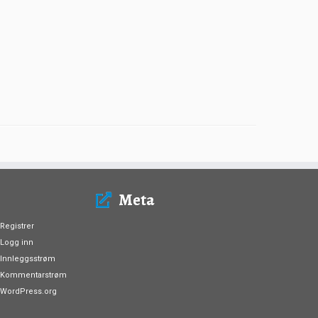
Meta
Registrer
Logg inn
Innleggsstrøm
Kommentarstrøm
WordPress.org