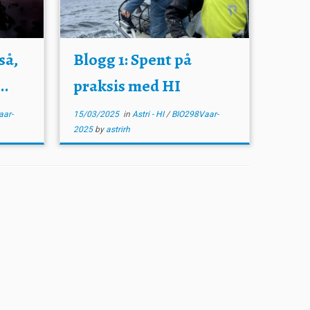
så,
Blogg 1: Spent på
..
praksis med HI
ar-
15/03/2025
in
Astri - HI
/
BIO298Vaar-
2025
by
astrirh