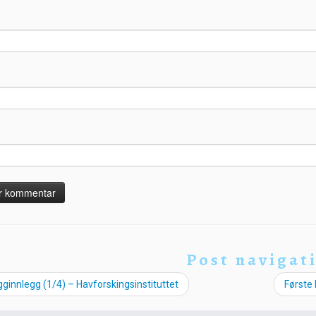
Post navigat
ginnlegg (1/4) – Havforskingsinstituttet
Første