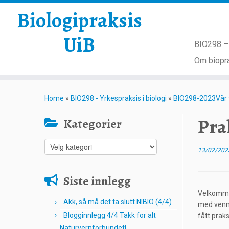
Biologipraksis
UiB
BIO298 – 
Om biopra
Skip
to
Home
»
BIO298 - Yrkespraksis i biologi
»
BIO298-2023Vår
content
Pra
Kategorier
Kategorier
13/02/202
Siste innlegg
Velkommen
Akk, så må det ta slutt NIBIO (4/4)
med venne
Blogginnlegg 4/4 Takk for alt
fått prak
Naturvernforbundet!