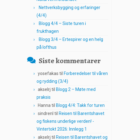
Nettverksbygging og erfaringer
(4/4)
Blogg 4/4 – Siste turen i
frukthagen
Blogg 3/4 – Ertespirer og en helg
på lofthus
Siste kommentarer
yosefakas
til
Forberedelser til våren
og rydding (3/4)
akselrj
til
Blogg 2 – Møte med
praksis
Hanna
til
Blogg 4/4: Takk for turen
sindrenl
til
Reisen til Barentshavet
og fiskens underlige verden! -
Vintertokt 2026: Innlegg 1
akselrj
til
Reisen til Barentshavet og