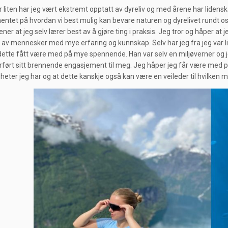
ar liten har jeg vært ekstremt opptatt av dyreliv og med årene har lid
ntet på hvordan vi best mulig kan bevare naturen og dyrelivet rundt oss
ener at jeg selv lærer best av å gjøre ting i praksis. Jeg tror og håper 
av mennesker med mye erfaring og kunnskap. Selv har jeg fra jeg var li
ette fått være med på mye spennende. Han var selv en miljøverner og jo
rført sitt brennende engasjement til meg. Jeg håper jeg får være med på l
heter jeg har og at dette kanskje også kan være en veileder til hvilken m