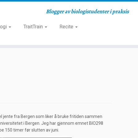
Blogger av biologistudenter i praksis
logi
TraitTrain
Recite
l jente fra Bergen som liker å bruke fritiden sammen
 Universitetet i Bergen. Jeg har gjennom emnet BIO298
e 150 timer før slutten av juni.