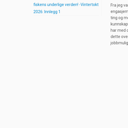
fiskens underlige verden! -Vintertokt
Fra jeg v
engasjeme
2026: Innlegg 1
ting og m
kunnskap 
har med d
dette ove
jobbmulig