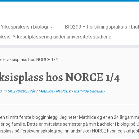
Yrkespraksis i biologi
BIO299 – Forskningspraksis i bio
ksis: Yrkesutplassering under universitetsstudiene
»
Praksisplass hos NORCE 1/4
ksisplass hos NORCE 1/4
3
in
BIO298-2023Vår
/
Mathilde - NORCE
by
Mathilde Oddekalv
 til mitt første blogginnlegg! Jeg heter Mathilde og er en 24 år gamme
r og familie. Dette er mitt siste semester på min bachelor i biologi på
sisplass på Ferskvannsøkologi og innlandsfiske i NORCE hvor jeg skal jobb