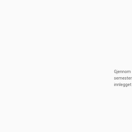
Gjennom d
semesteret
innlegget