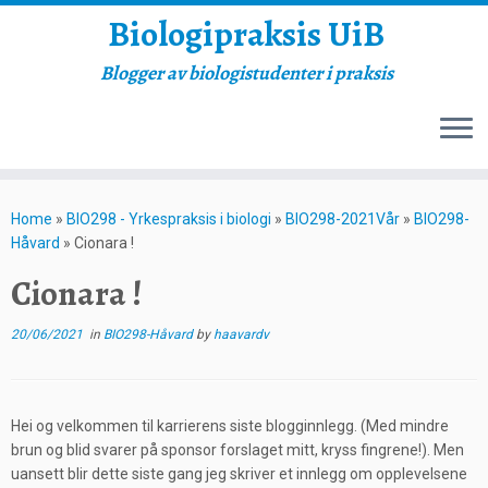
Biologipraksis UiB
Blogger av biologistudenter i praksis
Skip
to
Home
»
BIO298 - Yrkespraksis i biologi
»
BIO298-2021Vår
»
BIO298-
content
Håvard
»
Cionara !
Cionara !
20/06/2021
in
BIO298-Håvard
by
haavardv
Hei og velkommen til karrierens siste blogginnlegg. (Med mindre
brun og blid svarer på sponsor forslaget mitt, kryss fingrene!). Men
uansett blir dette siste gang jeg skriver et innlegg om opplevelsene