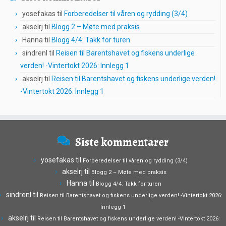
yosefakas
til
Forberedelser til våren og rydding (3/4)
akselrj
til
Blogg 2 – Møte med praksis
Hanna
til
Blogg 4/4: Takk for turen
sindrenl
til
Reisen til Barentshavet og fiskens underlige
verden! -Vintertokt 2026: Innlegg 1
akselrj
til
Reisen til Barentshavet og fiskens underlige verden!
-Vintertokt 2026: Innlegg 1
Siste kommentarer
yosefakas
til
Forberedelser til våren og rydding (3/4)
akselrj
til
Blogg 2 – Møte med praksis
Hanna
til
Blogg 4/4: Takk for turen
sindrenl
til
Reisen til Barentshavet og fiskens underlige verden! -Vintertokt 2026:
Innlegg 1
akselrj
til
Reisen til Barentshavet og fiskens underlige verden! -Vintertokt 2026: