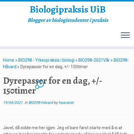
Biologipraksis UiB
Blogger av biologistudenter i praksis
Skip
to
Home
»
BIO298 - Yrkespraksis i biologi
»
BIO298-2021Vår
»
BIO298-
content
Håvard
»
Dyrepasser for en dag, +/- 150timer
Dyrepasser for en dag, +/-
4
150timer
19/04/2021
in
BIO298-Håvard
by
haavardv
Javel, då sidde me her igjen. Jeg vil bare først starte med å si at