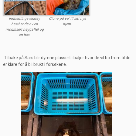
Innhentingsverktøy
Ciona på vei til sitt nye
bestående av en
hjem.
modifisert høygaffel og
en hov.
Tilbake på Sars blir dyrene plassert i baljer hvor de vil bo frem til de
er klare for å bli brukt i forsøkene.