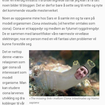
etter en iherdig innsatts fra undertegnede så har jeg klart å få tatt
noen bilder til bloggen. Det er derfor bare å sette seg til rette og nyte
det kommende visuelle mesterverket.
Noen av oppgavene mine hos Sars er å samle inn og ta vare på
modell organismen
Ciona intestinalis,
(vil heretter omtales som
ciona). Ciona er et kappedyr og medlem av fylumet ryggstrengdyr.
De er sammen med lansettfisker våre nærmeste virvelløse
slektninger, noe en person med en vill fantasi uten problemer vil
kunne forestille seg.
Det er nettop
denne «nære»
relasjonen som
gjør ciona så
interessant som
modell
organisme. Man
kan studere
ciona larvenes
utvikling og dra
«The missing link» mellom Ciona intestinales og Homo
sapiens
koblinger til vår