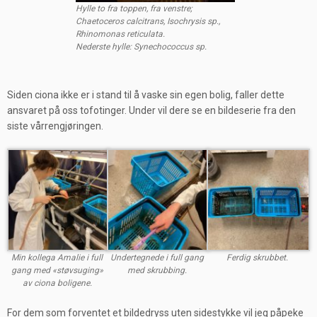
Hylle to fra toppen, fra venstre;
Chaetoceros calcitrans, Isochrysis sp.,
Rhinomonas reticulata.
Nederste hylle: Synechococcus sp.
Siden ciona ikke er i stand til å vaske sin egen bolig, faller dette
ansvaret på oss tofotinger. Under vil dere se en bildeserie fra den
siste vårrengjøringen.
Min kollega Amalie i full
Undertegnede i full gang
Ferdig skrubbet.
gang med «støvsuging»
med skrubbing.
av ciona boligene.
For dem som forventet et bildedryss uten sidestykke vil jeg påpeke