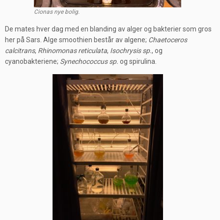
Cionas nye bolig.
De mates hver dag med en blanding av alger og bakterier som gros
her på Sars. Alge smoothien består av algene;
Chaetoceros
calcitrans
,
Rhinomonas reticulata
,
Isochrysis sp.
, og
cyanobakteriene;
Synechococcus sp.
og spirulina.