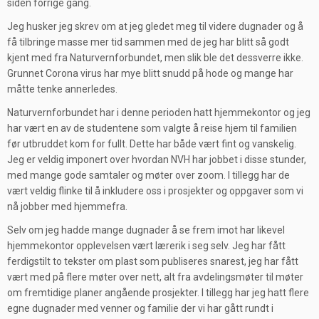
siden forrige gang.
Jeg husker jeg skrev om at jeg gledet meg til videre dugnader og å
få tilbringe masse mer tid sammen med de jeg har blitt så godt
kjent med fra Naturvernforbundet, men slik ble det dessverre ikke.
Grunnet Corona virus har mye blitt snudd på hode og mange har
måtte tenke annerledes.
Naturvernforbundet har i denne perioden hatt hjemmekontor og jeg
har vært en av de studentene som valgte å reise hjem til familien
før utbruddet kom for fullt. Dette har både vært fint og vanskelig.
Jeg er veldig imponert over hvordan NVH har jobbet i disse stunder,
med mange gode samtaler og møter over zoom. I tillegg har de
vært veldig flinke til å inkludere oss i prosjekter og oppgaver som vi
nå jobber med hjemmefra.
Selv om jeg hadde mange dugnader å se frem imot har likevel
hjemmekontor opplevelsen vært lærerik i seg selv. Jeg har fått
ferdigstilt to tekster om plast som publiseres snarest, jeg har fått
vært med på flere møter over nett, alt fra avdelingsmøter til møter
om fremtidige planer angående prosjekter. I tillegg har jeg hatt flere
egne dugnader med venner og familie der vi har gått rundt i