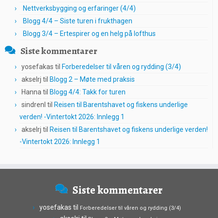
Nettverksbygging og erfaringer (4/4)
Blogg 4/4 – Siste turen i frukthagen
Blogg 3/4 – Ertespirer og en helg på lofthus
Siste kommentarer
yosefakas
til
Forberedelser til våren og rydding (3/4)
akselrj
til
Blogg 2 – Møte med praksis
Hanna
til
Blogg 4/4: Takk for turen
sindrenl
til
Reisen til Barentshavet og fiskens underlige
verden! -Vintertokt 2026: Innlegg 1
akselrj
til
Reisen til Barentshavet og fiskens underlige verden!
-Vintertokt 2026: Innlegg 1
Siste kommentarer
yosefakas
til
Forberedelser til våren og rydding (3/4)