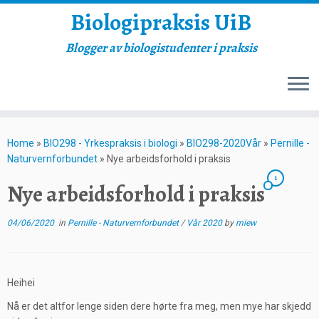
Biologipraksis UiB
Blogger av biologistudenter i praksis
Skip
to
Home
»
BIO298 - Yrkespraksis i biologi
»
BIO298-2020Vår
»
Pernille -
content
Naturvernforbundet
»
Nye arbeidsforhold i praksis
1
Nye arbeidsforhold i praksis
04/06/2020
in
Pernille - Naturvernforbundet
/
Vår 2020
by
miew
Heihei
Nå er det altfor lenge siden dere hørte fra meg, men mye har skjedd