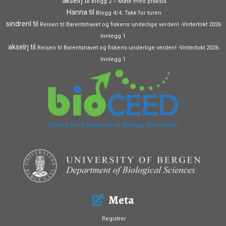
akselrj
til
Blogg 2 – Møte med praksis
Hanna
til
Blogg 4/4: Takk for turen
sindrenl
til
Reisen til Barentshavet og fiskens underlige verden! -Vintertokt 2026:
Innlegg 1
akselrj
til
Reisen til Barentshavet og fiskens underlige verden! -Vintertokt 2026:
Innlegg 1
Meta
Registrer