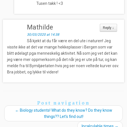
Tusen takk ! <3
Mathilde
Reply
↓
30/03/2020 at 14:38
Så kjekt at du får være en del ute i naturen! Jeg
visste ikke at det var mange hekkeplasser i Bergen som var
blitt ødelagt pga menneskelig aktivitet. Nå som jeg vet det kan
jeg være mer oppmerksom på det når jeg er ute på tur, og kan
melde fra til Bymiljøetaten hvis jeg ser noen veltede kurver osv.
Bra jobbet, og lykke til videre!
Post navigation
←
Biology students! What do they know? Do they know
things?? Let’s find out!
Incalculable times
→