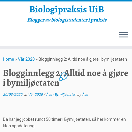
Biologipraksis UiB
Blogger av biologistudenter i praksis
Skip
to
Home
»
Vår 2020
»
Blogginnlegg 2: Alltid noe å gjøre i bymiljøetaten
content
Blogginnlegg 2: Alltid noe å gjøre
5
i bymiljøetaten
20/03/2020
in
Vår 2020
/
Åse - Bymiljøetaten
by
Åse
Da har jeg jobbet rundt 50 timer i Bymiljøetaten, så her kommer en
liten oppdatering.