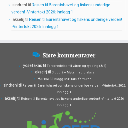
sindrenl
til
Reisen til Barentshavet og fiskens underlige
verden! -Vintertokt 2026: Innlegg 1
akselrj
til
Reisen til Barentshavet og fiskens underlige verden!
-Vintertokt 2026: Innlegg 1
Siste kommentarer
yosefakas
til
Forberedelser til våren og rydding (3/4)
akselrj
til
Blogg 2 – Møte med praksis
Hanna
til
Blogg 4/4: Takk for turen
sindrenl
til
Reisen til Barentshavet og fiskens underlige verden! -Vintertokt 2026:
Innlegg 1
akselrj
til
Reisen til Barentshavet og fiskens underlige verden! -Vintertokt 2026:
Innlegg 1