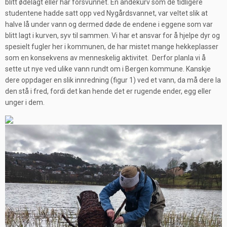
blitt ødelagt eller har forsvunnet. En andekurv som de tidligere
studentene hadde satt opp ved Nygårdsvannet, var veltet slik at
halve lå under vann og dermed døde de endene i eggene som var
blitt lagt i kurven, syv til sammen. Vi har et ansvar for å hjelpe dyr og
spesielt fugler her i kommunen, de har mistet mange hekkeplasser
som en konsekvens av menneskelig aktivitet. Derfor planla vi å
sette ut nye ved ulike vann rundt om i Bergen kommune. Kanskje
dere oppdager en slik innredning (figur 1) ved et vann, da må dere la
den stå i fred, fordi det kan hende det er rugende ender, egg eller
unger i dem.