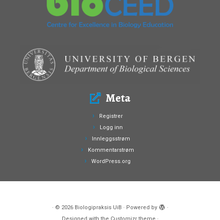
Meta
Registrer
Logg inn
Innleggsstrøm
Kommentarstrøm
WordPress.org
·
© 2026
Biologipraksis UiB
·
Powered by
·
Designed with the
Customizr theme
·