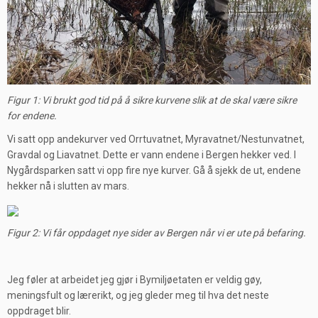
Figur 1: Vi brukt god tid på å sikre kurvene slik at de skal være sikre
for endene.
Vi satt opp andekurver ved Orrtuvatnet, Myravatnet/Nestunvatnet,
Gravdal og Liavatnet. Dette er vann endene i Bergen hekker ved. I
Nygårdsparken satt vi opp fire nye kurver. Gå å sjekk de ut, endene
hekker nå i slutten av mars.
Figur 2: Vi får oppdaget nye sider av Bergen når vi er ute på befaring.
Jeg føler at arbeidet jeg gjør i Bymiljøetaten er veldig gøy,
meningsfult og lærerikt, og jeg gleder meg til hva det neste
oppdraget blir.