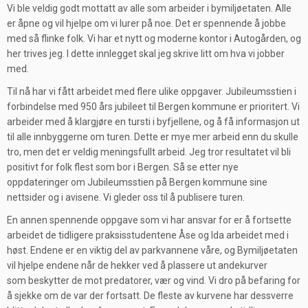
Vi ble veldig godt mottatt av alle som arbeider i bymiljøetaten. Alle
er åpne og vil hjelpe om vi lurer på noe. Det er spennende å jobbe
med så flinke folk. Vi har et nytt og moderne kontor i Autogården, og
her trives jeg. I dette innlegget skal jeg skrive litt om hva vi jobber
med.
Til nå har vi fått arbeidet med flere ulike oppgaver. Jubileumsstien i
forbindelse med 950 års jubileet til Bergen kommune er prioritert. Vi
arbeider med å klargjøre en tursti i byfjellene, og å få informasjon ut
til alle innbyggerne om turen. Dette er mye mer arbeid enn du skulle
tro, men det er veldig meningsfullt arbeid. Jeg tror resultatet vil bli
positivt for folk flest som bor i Bergen. Så se etter nye
oppdateringer om Jubileumsstien på Bergen kommune sine
nettsider og i avisene. Vi gleder oss til å publisere turen.
En annen spennende oppgave som vi har ansvar for er å fortsette
arbeidet de tidligere praksisstudentene Åse og Ida arbeidet med i
høst. Endene er en viktig del av parkvannene våre, og Bymiljøetaten
vil hjelpe endene når de hekker ved å plassere ut andekurver
som
beskytter de mot predatorer, vær og vind. Vi dro på befaring for
å sjekke om de var der fortsatt
. De fleste av kurvene har dessverre