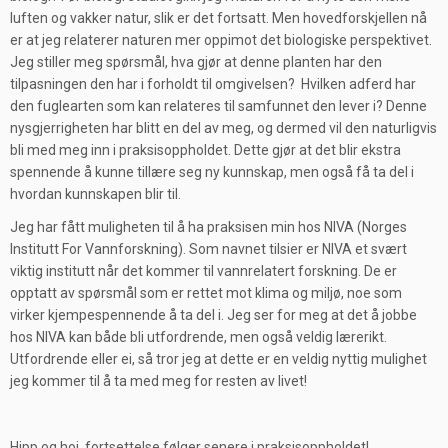
luften og vakker natur, slik er det fortsatt. Men hovedforskjellen nå
er at jeg relaterer naturen mer oppimot det biologiske perspektivet.
Jeg stiller meg spørsmål, hva gjør at denne planten har den
tilpasningen den har i forholdt til omgivelsen? Hvilken adferd har
den fuglearten som kan relateres til samfunnet den lever i? Denne
nysgjerrigheten har blitt en del av meg, og dermed vil den naturligvis
bli med meg inn i praksisoppholdet. Dette gjør at det blir ekstra
spennende å kunne tillære seg ny kunnskap, men også få ta del i
hvordan kunnskapen blir til.
Jeg har fått muligheten til å ha praksisen min hos NIVA (Norges
Institutt For Vannforskning). Som navnet tilsier er NIVA et svært
viktig institutt når det kommer til vannrelatert forskning. De er
opptatt av spørsmål som er rettet mot klima og miljø, noe som
virker kjempespennende å ta del i. Jeg ser for meg at det å jobbe
hos NIVA kan både bli utfordrende, men også veldig lærerikt.
Utfordrende eller ei, så tror jeg at dette er en veldig nyttig mulighet
jeg kommer til å ta med meg for resten av livet!
Hipp og hoi, fortsettelse følger senere i praksisoppholdet!