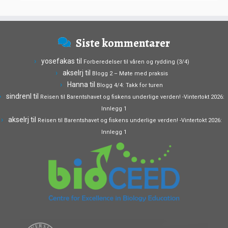
Siste kommentarer
yosefakas
til
Forberedelser til våren og rydding (3/4)
akselrj
til
Blogg 2 – Møte med praksis
Hanna
til
Blogg 4/4: Takk for turen
sindrenl
til
Reisen til Barentshavet og fiskens underlige verden! -Vintertokt 2026:
Innlegg 1
akselrj
til
Reisen til Barentshavet og fiskens underlige verden! -Vintertokt 2026:
Innlegg 1