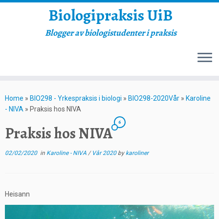
Biologipraksis UiB
Blogger av biologistudenter i praksis
Skip
to
Home
»
BIO298 - Yrkespraksis i biologi
»
BIO298-2020Vår
»
Karoline
content
- NIVA
»
Praksis hos NIVA
6
Praksis hos NIVA
02/02/2020
in
Karoline - NIVA
/
Vår 2020
by
karoliner
Heisann