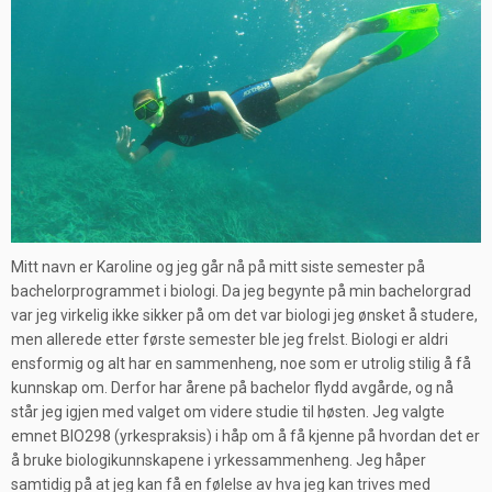
Mitt navn er Karoline og jeg går nå på mitt siste semester på
bachelorprogrammet i biologi. Da jeg begynte på min bachelorgrad
var jeg virkelig ikke sikker på om det var biologi jeg ønsket å studere,
men allerede etter første semester ble jeg frelst. Biologi er aldri
ensformig og alt har en sammenheng, noe som er utrolig stilig å få
kunnskap om. Derfor har årene på bachelor flydd avgårde, og nå
står jeg igjen med valget om videre studie til høsten. Jeg valgte
emnet BIO298 (yrkespraksis) i håp om å få kjenne på hvordan det er
å bruke biologikunnskapene i yrkessammenheng. Jeg håper
samtidig på at jeg kan få en følelse av hva jeg kan trives med