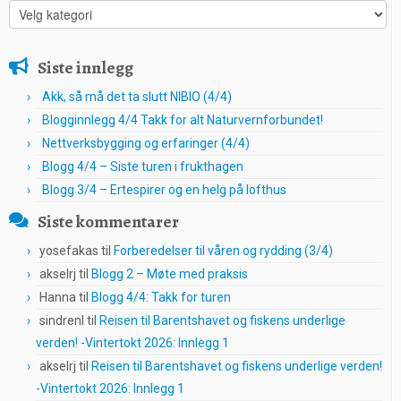
Kategorier
Siste innlegg
Akk, så må det ta slutt NIBIO (4/4)
Blogginnlegg 4/4 Takk for alt Naturvernforbundet!
Nettverksbygging og erfaringer (4/4)
Blogg 4/4 – Siste turen i frukthagen
Blogg 3/4 – Ertespirer og en helg på lofthus
Siste kommentarer
yosefakas
til
Forberedelser til våren og rydding (3/4)
akselrj
til
Blogg 2 – Møte med praksis
Hanna
til
Blogg 4/4: Takk for turen
sindrenl
til
Reisen til Barentshavet og fiskens underlige
verden! -Vintertokt 2026: Innlegg 1
akselrj
til
Reisen til Barentshavet og fiskens underlige verden!
-Vintertokt 2026: Innlegg 1