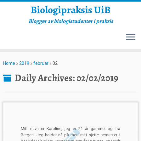
Biologipraksis UiB
Blogger av biologistudenter i praksis
Skip
to
Home
»
2019
»
februar
»
02
content
Daily Archives:
02/02/2019
Mitt navn er Karoline, jeg er 21 år gammel og fra
Bergen. Jeg holder nå på med mitt sjette semester i