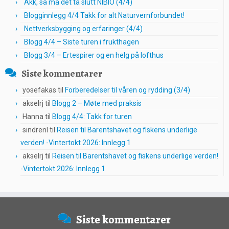
Akk, så må det ta slutt NIBIO (4/4)
Blogginnlegg 4/4 Takk for alt Naturvernforbundet!
Nettverksbygging og erfaringer (4/4)
Blogg 4/4 – Siste turen i frukthagen
Blogg 3/4 – Ertespirer og en helg på lofthus
Siste kommentarer
yosefakas
til
Forberedelser til våren og rydding (3/4)
akselrj
til
Blogg 2 – Møte med praksis
Hanna
til
Blogg 4/4: Takk for turen
sindrenl
til
Reisen til Barentshavet og fiskens underlige
verden! -Vintertokt 2026: Innlegg 1
akselrj
til
Reisen til Barentshavet og fiskens underlige verden!
-Vintertokt 2026: Innlegg 1
Siste kommentarer