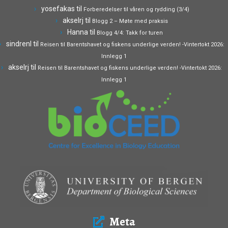
yosefakas
til
Forberedelser til våren og rydding (3/4)
akselrj
til
Blogg 2 – Møte med praksis
Hanna
til
Blogg 4/4: Takk for turen
sindrenl
til
Reisen til Barentshavet og fiskens underlige verden! -Vintertokt 2026:
Innlegg 1
akselrj
til
Reisen til Barentshavet og fiskens underlige verden! -Vintertokt 2026:
Innlegg 1
Meta