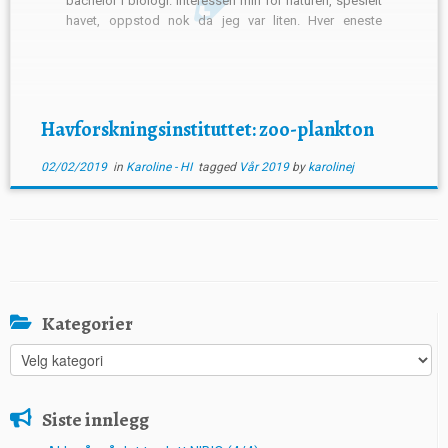
bachelor i biologi. Interessen min for naturen, spesielt
havet, oppstod nok da jeg var liten. Hver eneste
sommer ble brukt på hytten ved havet, sammen med
familien min. Båten […]
Havforskningsinstituttet: zoo-plankton
02/02/2019
in
Karoline - HI
tagged
Vår 2019
by
karolinej
Kategorier
Kategorier
Siste innlegg