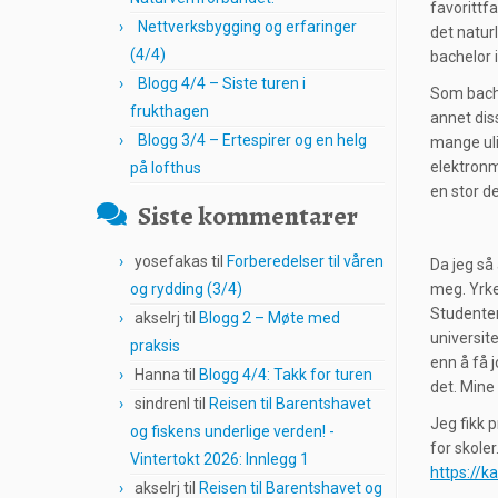
favorittf
Nettverksbygging og erfaringer
det natur
(4/4)
bachelor i
Blogg 4/4 – Siste turen i
Som bache
frukthagen
annet dis
Blogg 3/4 – Ertespirer og en helg
mange ulik
elektronmi
på lofthus
en stor d
Siste kommentarer
yosefakas
til
Forberedelser til våren
Da jeg så
og rydding (3/4)
meg. Yrke
Studentene
akselrj
til
Blogg 2 – Møte med
universit
praksis
enn å få 
Hanna
til
Blogg 4/4: Takk for turen
det. Mine 
sindrenl
til
Reisen til Barentshavet
Jeg fikk 
og fiskens underlige verden! -
for skoler
Vintertokt 2026: Innlegg 1
https://ka
akselrj
til
Reisen til Barentshavet og