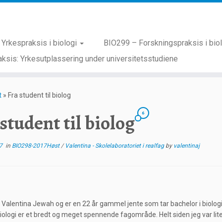
Yrkespraksis i biologi
BIO299 – Forskningspraksis i bio
ksis: Yrkesutplassering under universitetsstudiene
t
»
Fra student til biolog
6
 student til biolog
7
in
BIO298-2017Høst
/
Valentina - Skolelaboratoriet i realfag
by
valentinaj
 Valentina Jewah og er en 22 år gammel jente som tar bachelor i biologi 
iologi er et bredt og meget spennende fagområde. Helt siden jeg var lit