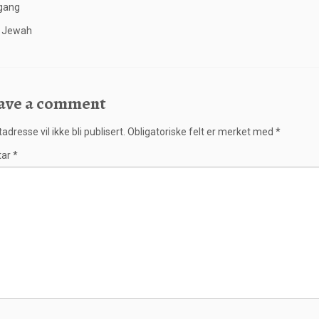
 gang
a Jewah
ave a comment
adresse vil ikke bli publisert.
Obligatoriske felt er merket med
*
tar
*