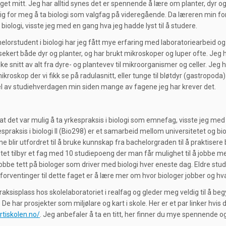
aget mitt. Jeg har alltid synes det er spennende å lære om planter, dyr 
lig for meg å ta biologi som valgfag på videregående. Da læreren min for
 biologi, visste jeg med en gang hva jeg hadde lyst til å studere.
lorstudent i biologi har jeg fått mye erfaring med laboratoriearbeid og 
sekert både dyr og planter, og har brukt mikroskoper og luper ofte. Jeg 
e snitt av alt fra dyre- og plantevev til mikroorganismer og celler. Jeg 
kroskop der vi fikk se på radulasnitt, eller tunge til bløtdyr (gastropoda).
el av studiehverdagen min siden mange av fagene jeg har krever det.
 at det var mulig å ta yrkespraksis i biologi som emnefag, visste jeg med
spraksis i biologi II (Bio298) er et samarbeid mellom universitetet og bi
 blir utfordret til å bruke kunnskap fra bachelorgraden til å praktisere 
etet tilbyr et fag med 10 studiepoeng der man får mulighet til å jobbe m
jobbe tett på biologer som driver med biologi hver eneste dag. Eldre stud
forventinger til dette faget er å lære mer om hvor biologer jobber og hva
praksisplass hos skolelaboratoriet i realfag og gleder meg veldig til å be
. De har prosjekter som miljølare og kart i skole. Her er et par linker hvis 
rtiskolen.no/
. Jeg anbefaler å ta en titt, her finner du mye spennende og