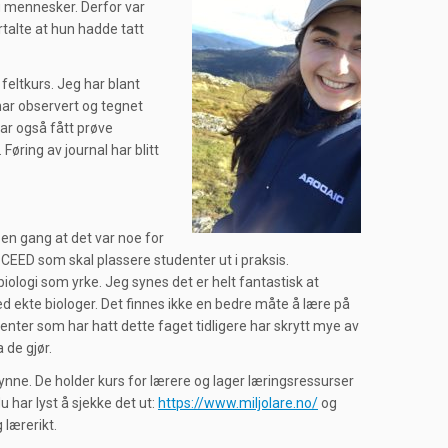
og mennesker. Derfor var
talte at hun hadde tatt
feltkurs. Jeg har blant
har observert og tegnet
har også fått prøve
 Føring av journal har blitt
 en gang at det var noe for
oCEED som skal plassere studenter ut i praksis.
biologi som yrke. Jeg synes det er helt fantastisk at
ed ekte biologer. Det finnes ikke en bedre måte å lære på
enter som har hatt dette faget tidligere har skrytt mye av
 de gjør.
gynne. De holder kurs for lærere og lager læringsressurser
du har lyst å sjekke det ut:
https://www.miljolare.no/
og
 lærerikt.