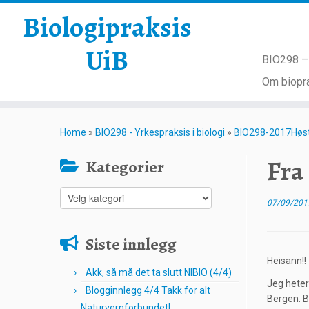
Biologipraksis
UiB
BIO298 – 
Om biopra
Skip
to
Home
»
BIO298 - Yrkespraksis i biologi
»
BIO298-2017Høs
content
Fra
Kategorier
Kategorier
07/09/201
Siste innlegg
Heisann!!
Akk, så må det ta slutt NIBIO (4/4)
Jeg heter
Blogginnlegg 4/4 Takk for alt
Bergen. B
Naturvernforbundet!