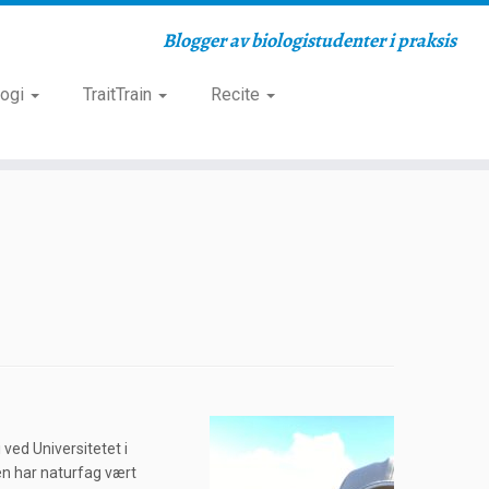
Blogger av biologistudenter i praksis
logi
TraitTrain
Recite
ved Universitetet i
en har naturfag vært