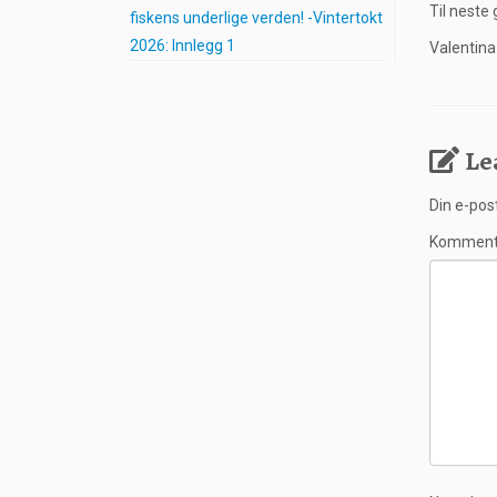
Til neste
fiskens underlige verden! -Vintertokt
2026: Innlegg 1
Valentin
Le
Din e-post
Kommen