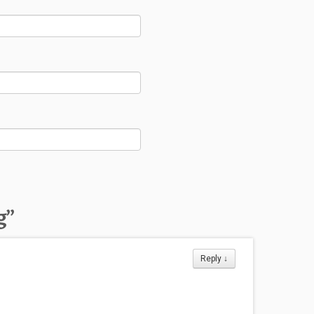
g
”
Reply
↓