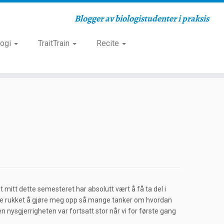
Blogger av biologistudenter i praksis
logi
TraitTrain
Recite
mitt dette semesteret har absolutt vært å få ta del i
de ikke rukket å gjøre meg opp så mange tanker om hvordan
n nysgjerrigheten var fortsatt stor når vi for første gang