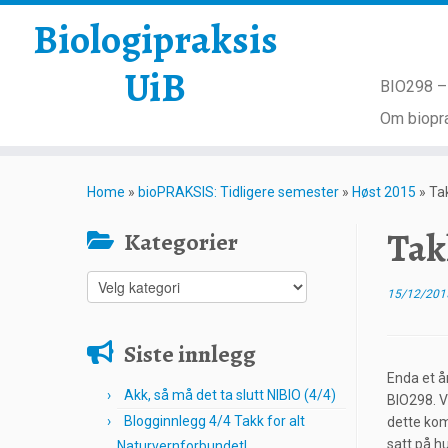
Biologipraksis
UiB
BIO298 – 
Om biopra
Skip
to
Home
»
bioPRAKSIS: Tidligere semester
»
Høst 2015
»
Ta
content
Tak
Kategorier
Kategorier
15/12/201
Siste innlegg
Enda et å
Akk, så må det ta slutt NIBIO (4/4)
BIO298. Vi
Blogginnlegg 4/4 Takk for alt
dette kom
satt på hu
Naturvernforbundet!