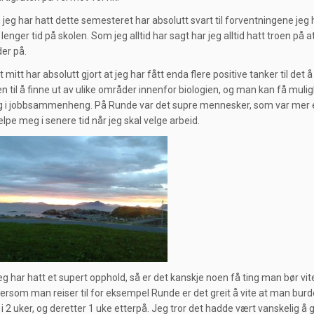
 jeg har hatt dette semesteret har absolutt svart til forventningene jeg
 lenger tid på skolen. Som jeg alltid har sagt har jeg alltid hatt troen på
der på.
mitt har absolutt gjort at jeg har fått enda flere positive tanker til det
n til å finne ut av ulike områder innenfor biologien, og man kan få mulig
 i jobbsammenheng. På Runde var det supre mennesker, som var mer enn vill
jelpe meg i senere tid når jeg skal velge arbeid.
eg har hatt et supert opphold, så er det kanskje noen få ting man bør v
ersom man reiser til for eksempel Runde er det greit å vite at man burde 
t i 2 uker, og deretter 1 uke etterpå. Jeg tror det hadde vært vanskeli