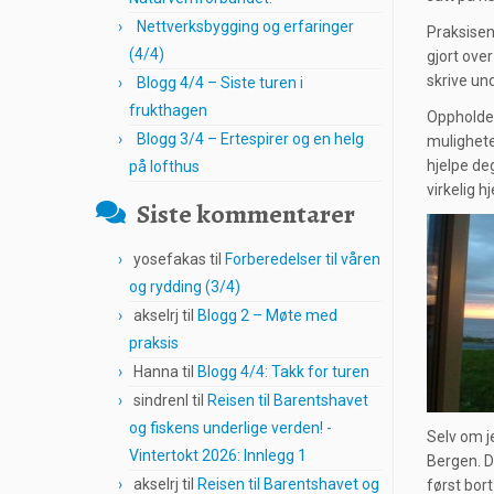
Nettverksbygging og erfaringer
Praksisen
(4/4)
gjort over
skrive un
Blogg 4/4 – Siste turen i
frukthagen
Oppholdet 
Blogg 3/4 – Ertespirer og en helg
mulighete
hjelpe deg
på lofthus
virkelig h
Siste kommentarer
yosefakas
til
Forberedelser til våren
og rydding (3/4)
akselrj
til
Blogg 2 – Møte med
praksis
Hanna
til
Blogg 4/4: Takk for turen
sindrenl
til
Reisen til Barentshavet
og fiskens underlige verden! -
Selv om j
Vintertokt 2026: Innlegg 1
Bergen. D
akselrj
til
Reisen til Barentshavet og
først bor