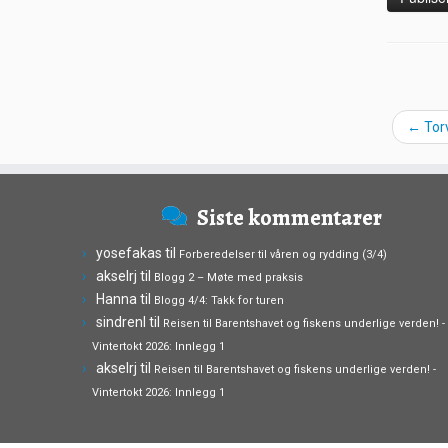
←
Torv
Siste kommentarer
yosefakas
til
Forberedelser til våren og rydding (3/4)
akselrj
til
Blogg 2 – Møte med praksis
Hanna
til
Blogg 4/4: Takk for turen
sindrenl
til
Reisen til Barentshavet og fiskens underlige verden! -
Vintertokt 2026: Innlegg 1
akselrj
til
Reisen til Barentshavet og fiskens underlige verden! -
Vintertokt 2026: Innlegg 1