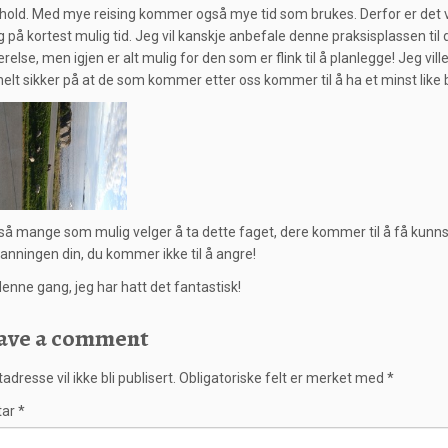
hold. Med mye reising kommer også mye tid som brukes. Derfor er det vi
 på kortest mulig tid. Jeg vil kanskje anbefale denne praksisplassen ti
relse, men igjen er alt mulig for den som er flink til å planlegge! Jeg vi
 helt sikker på at de som kommer etter oss kommer til å ha et minst like
så mange som mulig velger å ta dette faget, dere kommer til å få kunnskap
danningen din, du kommer ikke til å angre!
denne gang, jeg har hatt det fantastisk!
ave a comment
adresse vil ikke bli publisert.
Obligatoriske felt er merket med
*
tar
*