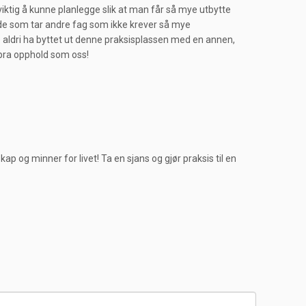
ktig å kunne planlegge slik at man får så mye utbytte
l de som tar andre fag som ikke krever så mye
lle aldri ha byttet ut denne praksisplassen med en annen,
 bra opphold som oss!
 og minner for livet! Ta en sjans og gjør praksis til en