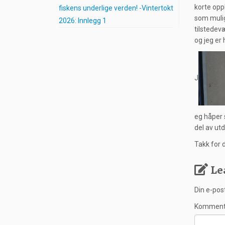
korte opp
fiskens underlige verden! -Vintertokt
som mulig
2026: Innlegg 1
tilstedevæ
og jeg er
J
eg håper 
del av ut
Takk for 
Le
Din e-post
Kommen