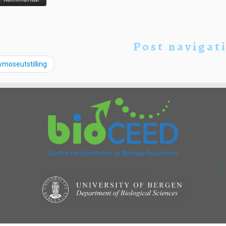
Post navigat
moseutstilling