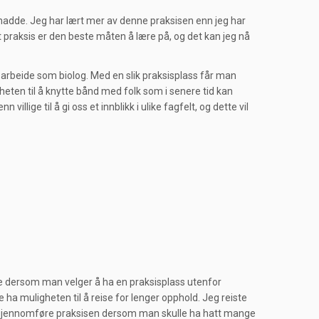
 hadde. Jeg har lært mer av denne praksisen enn jeg har
 at praksis er den beste måten å lære på, og det kan jeg nå
 å arbeide som biolog. Med en slik praksisplass får man
heten til å knytte bånd med folk som i senere tid kan
ige til å gi oss et innblikk i ulike fagfelt, og dette vil
ite dersom man velger å ha en praksisplass utenfor
ha muligheten til å reise for lenger opphold. Jeg reiste
g å gjennomføre praksisen dersom man skulle ha hatt mange