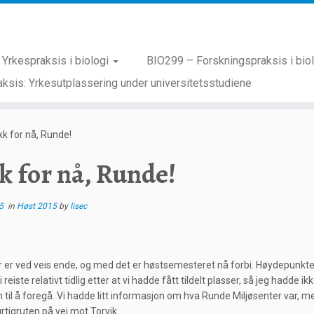
Yrkespraksis i biologi
BIO299 – Forskningspraksis i bio
ksis: Yrkesutplassering under universitetsstudiene
kk for nå, Runde!
k for nå, Runde!
5
in
Høst 2015
by
lisec
r er ved veis ende, og med det er høstsemesteret nå forbi. Høydepunktet 
 reiste relativt tidlig etter at vi hadde fått tildelt plasser, så jeg had
 til å foregå. Vi hadde litt informasjon om hva Runde Miljøsenter var, me
rtigruten på vei mot Torvik.