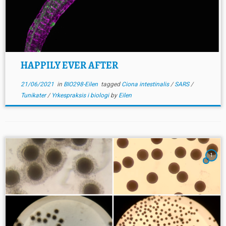
HAPPILY EVER AFTER
21/06/2021
in
BIO298-Eilen
tagged
Ciona intestinalis
/
SARS
/
Tunikater
/
Yrkespraksis i biologi
by
Eilen
1