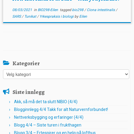
08/03/2021
in
BIO298-Eilen
tagged
bio298
/
Ciona intestinalis
/
SARS
/
Tunikat
/
Yrkespraksis i biologi
by
Eilen
Kategorier
Kategorier
Siste innlegg
Akk, så må det ta slutt NIBIO (4/4)
Blogginnlegg 4/4 Takk for alt Naturvernforbundet!
Nettverksbygging og erfaringer (4/4)
Blogg 4/4 – Siste turen i frukthagen
Blogg 3/4 – Ertespirer og en helg på lofthus