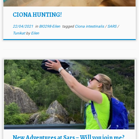
CIONA HUNTING!
22/04/2021
in
BIO298-Eilen
tagged
Ciona intestinalis
/
SARS
/
Tunikat
by
Eilen
New Adventures at Sars – Will you join me?