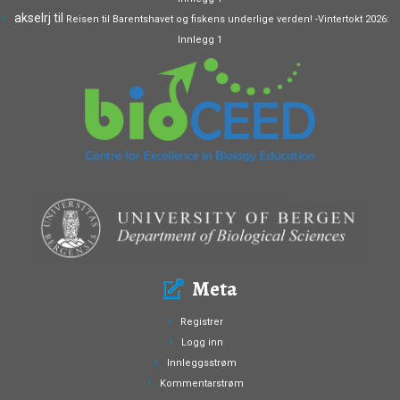
akselrj
til
Reisen til Barentshavet og fiskens underlige verden! -Vintertokt 2026:
Innlegg 1
Meta
Registrer
Logg inn
Innleggsstrøm
Kommentarstrøm