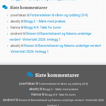
Siste kommentarer
yosefakas
til
Forberedelser til våren og rydding (3/4)
akselrj
til
Blogg 2 – Møte med praksis
Hanna
til
Blogg 4/4: Takk for turen
sindrenl
til
Reisen til Barentshavet og fiskens underlige
verden! -Vintertokt 2026: Innlegg 1
akselrj
til
Reisen til Barentshavet og fiskens underlige verden!
-Vintertokt 2026: Innlegg 1
Siste kommentarer
yosefakas
til
Forberedelser til våren og rydding (3/4)
akselrj
til
Blogg 2 – Møte med praksis
Hanna
til
Blogg 4/4: Takk for turen
sindrenl
til
Reisen til Barentshavet og fiskens underlige verden! -Vintertokt 2026:
Innlegg 1