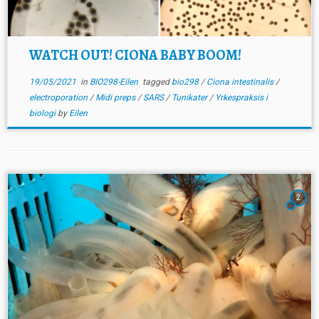
WATCH OUT! CIONA BABY BOOM!
19/05/2021
in
BIO298-Eilen
tagged
bio298
/
Ciona intestinalis
/
electroporation
/
Midi preps
/
SARS
/
Tunikater
/
Yrkespraksis i
biologi
by
Eilen
2