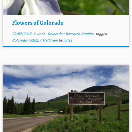
Flowers of Colorado
23/07/2017
in
Joris - Colorado
/
Research Practice
tagged
Colorado
/
RMBL
/
TraitTrain
by
joriss