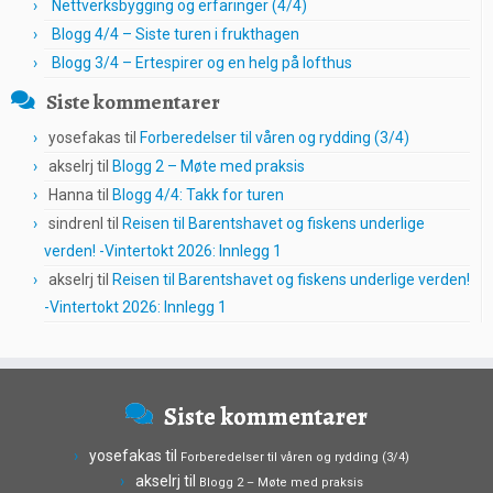
Nettverksbygging og erfaringer (4/4)
Blogg 4/4 – Siste turen i frukthagen
Blogg 3/4 – Ertespirer og en helg på lofthus
Siste kommentarer
yosefakas
til
Forberedelser til våren og rydding (3/4)
akselrj
til
Blogg 2 – Møte med praksis
Hanna
til
Blogg 4/4: Takk for turen
sindrenl
til
Reisen til Barentshavet og fiskens underlige
verden! -Vintertokt 2026: Innlegg 1
akselrj
til
Reisen til Barentshavet og fiskens underlige verden!
-Vintertokt 2026: Innlegg 1
Siste kommentarer
yosefakas
til
Forberedelser til våren og rydding (3/4)
akselrj
til
Blogg 2 – Møte med praksis