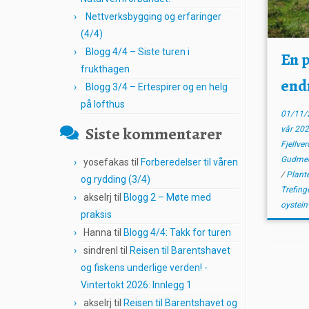
Nettverksbygging og erfaringer
(4/4)
Blogg 4/4 – Siste turen i
En 
frukthagen
end
Blogg 3/4 – Ertespirer og en helg
på lofthus
01/11/
Siste kommentarer
vår 20
Fjellve
Gudme
yosefakas
til
Forberedelser til våren
/
Plant
og rydding (3/4)
Trefing
akselrj
til
Blogg 2 – Møte med
oystei
praksis
Hanna
til
Blogg 4/4: Takk for turen
sindrenl
til
Reisen til Barentshavet
og fiskens underlige verden! -
Vintertokt 2026: Innlegg 1
akselrj
til
Reisen til Barentshavet og