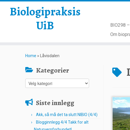
Biologipraksis
UiB
BIO298 – 
Om biopra
Skip
to
Home
»
Låvisdalen
content
Kategorier
Kategorier
Siste innlegg
Akk, så må det ta slutt NIBIO (4/4)
Blogginnlegg 4/4 Takk for alt
Naturvernforbundet!