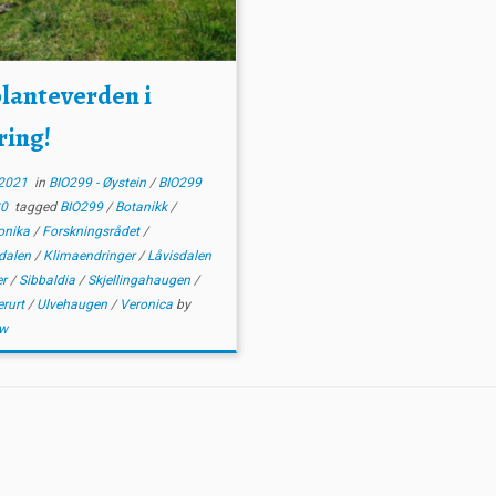
planteverden i
ring!
2021
in
BIO299 - Øystein
/
BIO299
20
tagged
BIO299
/
Botanikk
/
ronika
/
Forskningsrådet
/
dalen
/
Klimaendringer
/
Låvisdalen
er
/
Sibbaldia
/
Skjellingahaugen
/
erurt
/
Ulvehaugen
/
Veronica
by
nw