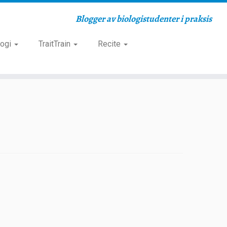
Blogger av biologistudenter i praksis
logi
TraitTrain
Recite