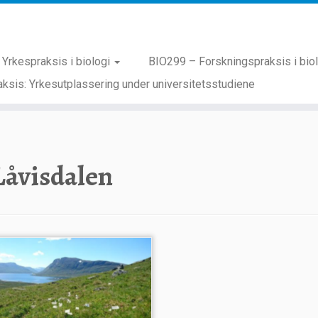
Yrkespraksis i biologi
BIO299 – Forskningspraksis i bio
ksis: Yrkesutplassering under universitetsstudiene
Låvisdalen