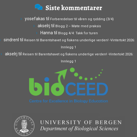
Siste kommentarer
yosefakas
til
Forberedelser til våren og rydding (3/4)
akselrj
til
Blogg 2 – Møte med praksis
Hanna
til
Blogg 4/4: Takk for turen
sindrenl
til
Reisen til Barentshavet og fiskens underlige verden! -Vintertokt 2026:
Innlegg 1
akselrj
til
Reisen til Barentshavet og fiskens underlige verden! -Vintertokt 2026:
Innlegg 1