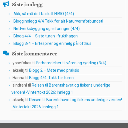
Siste innlegg
Akk, så må det ta slutt NIBIO (4/4)
Blogginnlegg 4/4 Takk for alt Naturvernforbundet!
Nettverksbygging og erfaringer (4/4)
Blogg 4/4 – Siste turen i frukthagen
Blogg 3/4 – Ertespirer og en helg på lofthus
Siste kommentarer
yosefakas
til
Forberedelser til våren og rydding (3/4)
akselrj
til
Blogg 2 – Møte med praksis
Hanna
til
Blogg 4/4: Takk for turen
sindrenl
til
Reisen til Barentshavet og fiskens underlige
verden! -Vintertokt 2026: Innlegg 1
akselrj
til
Reisen til Barentshavet og fiskens underlige verden!
-Vintertokt 2026: Innlegg 1