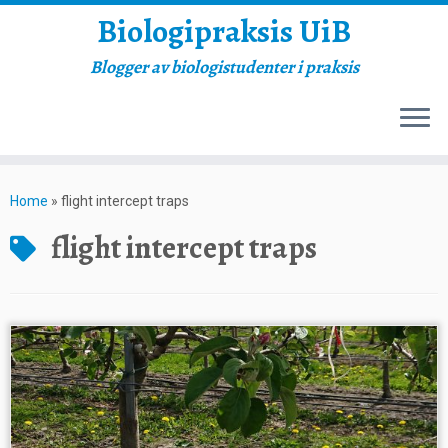
Biologipraksis UiB
Blogger av biologistudenter i praksis
Skip
to
Home
»
flight intercept traps
content
flight intercept traps