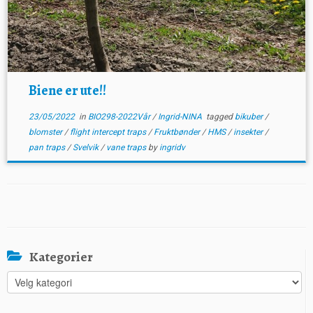
Biene er ute!!
23/05/2022
in
BIO298-2022Vår
/
Ingrid-NINA
tagged
bikuber
/
blomster
/
flight intercept traps
/
Fruktbønder
/
HMS
/
insekter
/
pan traps
/
Svelvik
/
vane traps
by
ingridv
Kategorier
Kategorier