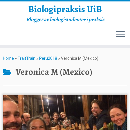
Biologipraksis UiB
Blogger av biologistudenter i praksis
Skip
to
Home
»
TraitTrain
»
Peru2018
»
Veronica M (Mexico)
content
Veronica M (Mexico)