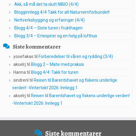
Akk, så må det ta slutt NIBIO (4/4)
Blogginnlegg 4/4 Takk for alt Naturvernforbundet!
Nettverksbygging og erfaringer (4/4)
Blogg 4/4 – Siste turen i frukthagen
Blogg 3/4 – Ertespirer og en helg på lofthus
Siste kommentarer
yosefakas
til
Forberedelser til våren og rydding (3/4)
akselrj
til
Blogg 2 – Møte med praksis
Hanna
til
Blogg 4/4: Takk for turen
sindrenl
til
Reisen til Barentshavet og fiskens underlige
verden! -Vintertokt 2026: Innlegg 1
akselrj
til
Reisen til Barentshavet og fiskens underlige verden!
-Vintertokt 2026: Innlegg 1
Siste kommentarer