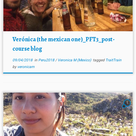
Verónica (the mexican one)_PFT3_post-
course blog
09/04/2018
in
Peru2018
/
Veronica M (Mexico)
tagged
TraitTrain
by
veronicam
1