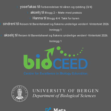
yosefakas
til
Forberedelser til våren og rydding (3/4)
akselrj
til
Blogg 2 – Møte med praksis
Hanna
til
Blogg 4/4: Takk for turen
sindrenl
til
Reisen til Barentshavet og fiskens underlige verden! -Vintertokt 2026:
Innlegg 1
akselrj
til
Reisen til Barentshavet og fiskens underlige verden! -Vintertokt 2026:
Innlegg 1
Meta