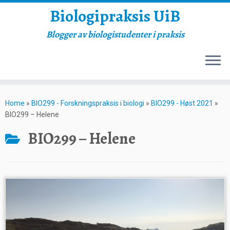
Biologipraksis UiB
Blogger av biologistudenter i praksis
Skip
to
Home
»
BIO299 - Forskningspraksis i biologi
»
BIO299 - Høst 2021
»
content
BIO299 – Helene
BIO299 – Helene