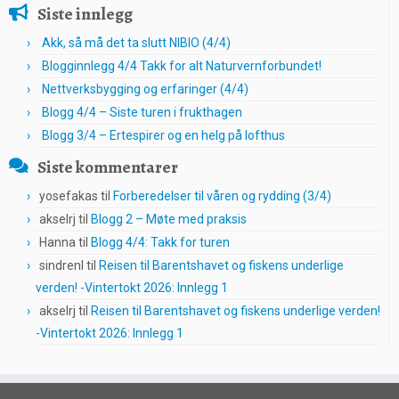
Siste innlegg
Akk, så må det ta slutt NIBIO (4/4)
Blogginnlegg 4/4 Takk for alt Naturvernforbundet!
Nettverksbygging og erfaringer (4/4)
Blogg 4/4 – Siste turen i frukthagen
Blogg 3/4 – Ertespirer og en helg på lofthus
Siste kommentarer
yosefakas
til
Forberedelser til våren og rydding (3/4)
akselrj
til
Blogg 2 – Møte med praksis
Hanna
til
Blogg 4/4: Takk for turen
sindrenl
til
Reisen til Barentshavet og fiskens underlige
verden! -Vintertokt 2026: Innlegg 1
akselrj
til
Reisen til Barentshavet og fiskens underlige verden!
-Vintertokt 2026: Innlegg 1