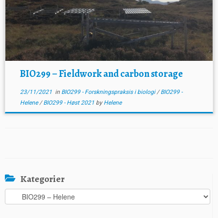
BIO299 – Fieldwork and carbon storage
23/11/2021
in
BIO299 - Forskningspraksis i biologi
/
BIO299 -
Helene
/
BIO299 - Høst 2021
by
Helene
Kategorier
Kategorier