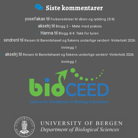
Siste kommentarer
yosefakas
til
Forberedelser til våren og rydding (3/4)
akselrj
til
Blogg 2 – Møte med praksis
Hanna
til
Blogg 4/4: Takk for turen
sindrenl
til
Reisen til Barentshavet og fiskens underlige verden! -Vintertokt 2026:
Innlegg 1
akselrj
til
Reisen til Barentshavet og fiskens underlige verden! -Vintertokt 2026:
Innlegg 1