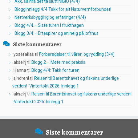
Akk, så må det ta slutt NIBIO (4/4)
Blogginnlegg 4/4 Takk for alt Naturvernforbundet!
Nettverksbygging og erfaringer (4/4)
Blogg 4/4 – Siste turen i frukthagen
Blogg 3/4 – Ertespirer og en helg på lofthus
Siste kommentarer
yosefakas
til
Forberedelser til våren og rydding (3/4)
akselrj
til
Blogg 2 – Møte med praksis
Hanna
til
Blogg 4/4: Takk for turen
sindrenl
til
Reisen til Barentshavet og fiskens underlige
verden! -Vintertokt 2026: Innlegg 1
akselrj
til
Reisen til Barentshavet og fiskens underlige verden!
-Vintertokt 2026: Innlegg 1
Siste kommentarer