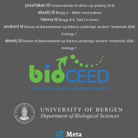
yosefakas
til
Forberedelser til våren og rydding (3/4)
akselrj
til
Blogg 2 – Møte med praksis
Hanna
til
Blogg 4/4: Takk for turen
sindrenl
til
Reisen til Barentshavet og fiskens underlige verden! -Vintertokt 2026:
Innlegg 1
akselrj
til
Reisen til Barentshavet og fiskens underlige verden! -Vintertokt 2026:
Innlegg 1
Meta