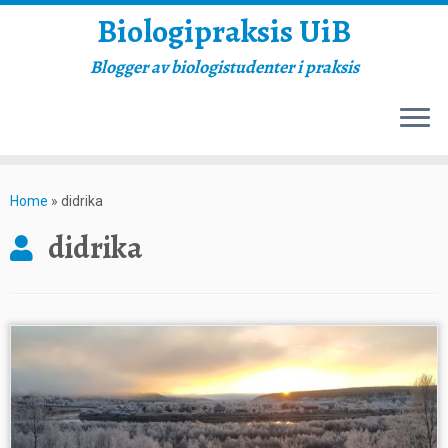
Biologipraksis UiB
Blogger av biologistudenter i praksis
Skip
to
Home
»
didrika
content
didrika