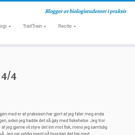
Blogger av biologistudenter i praksis
logi
TraitTrain
Recite
 4/4
igjen med er at praksisen har gjort at jeg føler meg enda
ingen, siden jeg hadde det så gøy med fiskehelse. Jeg tror
at jeg gjerne vil styre det inn mot fisk, mens jeg samtidig
ivå. Jeg var veldig spent på hvordan det ble med