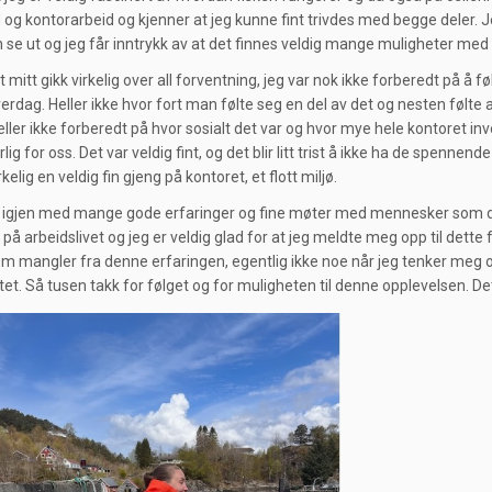
 og kontorarbeid og kjenner at jeg kunne fint trivdes med begge deler. Jeg
n se ut og jeg får inntrykk av at det finnes veldig mange muligheter med
mitt gikk virkelig over all forventning, jeg var nok ikke forberedt på å f
erdag. Heller ikke hvor fort man følte seg en del av det og nesten følte
eller ikke forberedt på hvor sosialt det var og hvor mye hele kontoret i
lig for oss. Det var veldig fint, og det blir litt trist å ikke ha de spe
rkelig en veldig fin gjeng på kontoret, et flott miljø.
r igjen med mange gode erfaringer og fine møter med mennesker som dr
på arbeidslivet og jeg er veldig glad for at jeg meldte meg opp til dette 
m mangler fra denne erfaringen, egentlig ikke noe når jeg tenker meg o
rtet. Så tusen takk for følget og for muligheten til denne opplevelsen. De