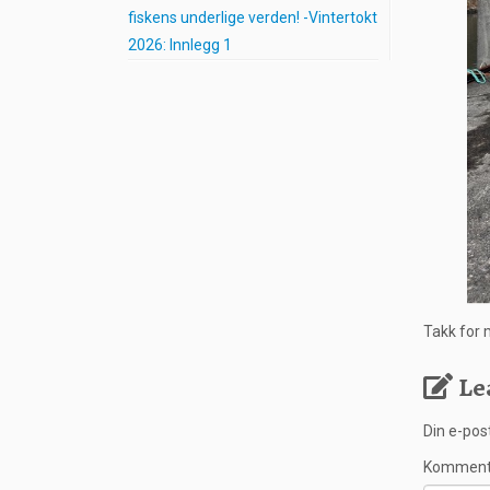
fiskens underlige verden! -Vintertokt
2026: Innlegg 1
Takk for 
Le
Din e-post
Kommen