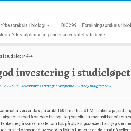
Yrkespraksis i biologi
BIO299 – Forskningspraksis i bio
ksis: Yrkesutplassering under universitetsstudiene
g i studieløpet 4/4
god investering i studieløpet
6
in
BIO298 - Yrkespraksis i biologi
/
Margrethe - STIM
by
margrethehw
 kommet til veis ende og tilbrakt 150 timer hos STIM. Tankene jeg sitter 
 valget mitt med å studere biologi. Jeg har blitt litt mer usikker på retn
tenke meg å skrive master om fisk på utviklingsstadiet fordi jeg kjenner 
 jeg er veldig fascinert av hvordan fisken fungerer og da også på cellen