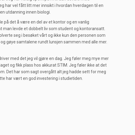
 har vel fått litt mer innsikt i hvordan hverdagen til en
 en utdanning innen biologi.
øle på det å være en del av et kontor og en vanlig
 at man levde et dobbelt liv som student og kontoransatt.
nvolverte seg i besøket vårt og ikke kun den personen som
nnende og gøye samtalene rundt lunsjen sammen med alle mer.
iver med det jeg vil gjøre en dag. Jeg føler meg mye mer
faget og fikk plass hos akkurat STIM. Jeg føler ikke at det
m. Det har som sagt overgått alt jeg hadde sett for meg
tte har vært en god investering i studietiden.