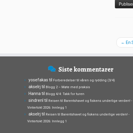
←
En S
Siste kommentarer
yosefakas
til
Forberedelser til våren og rydding (3/4)
akselrj
til
Blogg 2 – Møte med praksis
Hanna
til
Blogg 4/4: Takk for turen
sindrenl
til
Reisen til Barentshavet og fiskens underlige verden! -
Vintertokt 2026: Innlegg 1
akselrj
til
Reisen til Barentshavet og fiskens underlige verden! -
Vintertokt 2026: Innlegg 1