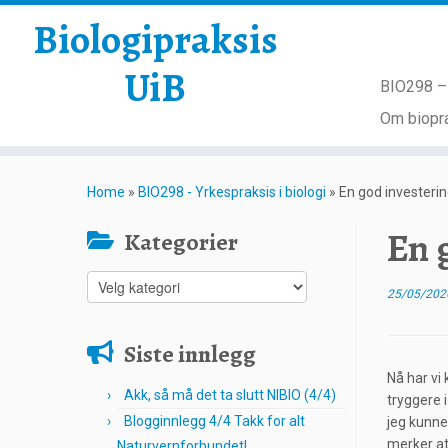
Biologipraksis
UiB
BIO298 – 
Om biopra
Skip
to
Home
»
BIO298 - Yrkespraksis i biologi
»
En god investerin
content
En 
Kategorier
Kategorier
25/05/202
Siste innlegg
Nå har vi
Akk, så må det ta slutt NIBIO (4/4)
tryggere i
Blogginnlegg 4/4 Takk for alt
jeg kunne 
merker at
Naturvernforbundet!