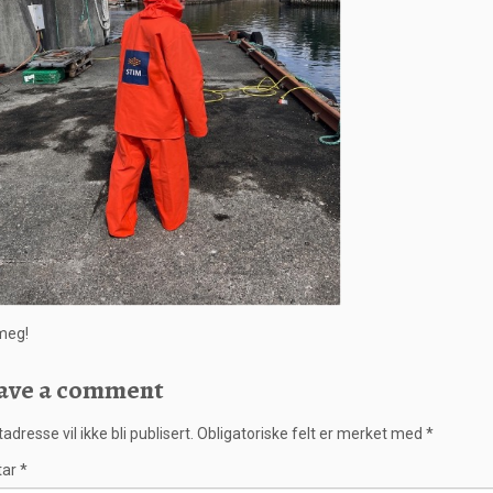
meg!
ave a comment
adresse vil ikke bli publisert.
Obligatoriske felt er merket med
*
tar
*