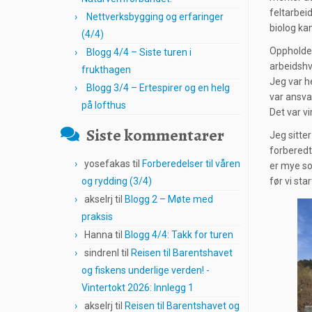
feltarbeid
Nettverksbygging og erfaringer
biolog ka
(4/4)
Oppholdet 
Blogg 4/4 – Siste turen i
arbeidshv
frukthagen
Jeg var h
Blogg 3/4 – Ertespirer og en helg
var ansvar
på lofthus
Det var vi
Siste kommentarer
Jeg sitte
forberedt 
yosefakas
til
Forberedelser til våren
er mye so
og rydding (3/4)
før vi sta
akselrj
til
Blogg 2 – Møte med
praksis
Hanna
til
Blogg 4/4: Takk for turen
sindrenl
til
Reisen til Barentshavet
og fiskens underlige verden! -
Vintertokt 2026: Innlegg 1
akselrj
til
Reisen til Barentshavet og