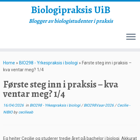
Biologipraksis UiB
Blogger av biologistudenter i praksis
Skip
to
Home
»
BIO298 - Yrkespraksis i biologi
»
Første steg inn i praksis –
content
kva ventar meg? 1/4
Første steg inn i praksis – kva
ventar meg? 1/4
16/04/2026
in
BIO298 - Yrkespraksis i biologi
/
BIO298Vaar-2026
/
Cecilie -
NIBIO
by
cecilieab
Eg heiter Cecilie og studerer tredje året på bachelor i biologi. Akkurat