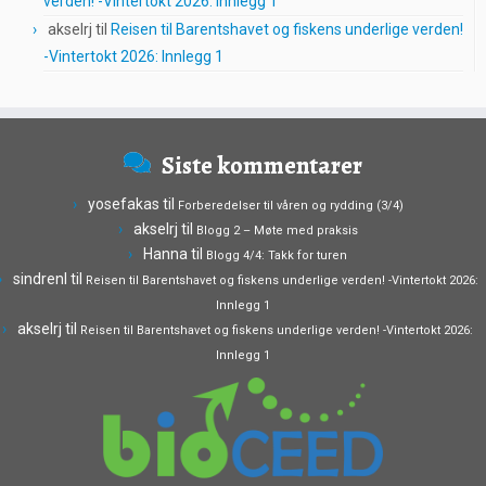
verden! -Vintertokt 2026: Innlegg 1
akselrj
til
Reisen til Barentshavet og fiskens underlige verden!
-Vintertokt 2026: Innlegg 1
Siste kommentarer
yosefakas
til
Forberedelser til våren og rydding (3/4)
akselrj
til
Blogg 2 – Møte med praksis
Hanna
til
Blogg 4/4: Takk for turen
sindrenl
til
Reisen til Barentshavet og fiskens underlige verden! -Vintertokt 2026:
Innlegg 1
akselrj
til
Reisen til Barentshavet og fiskens underlige verden! -Vintertokt 2026:
Innlegg 1