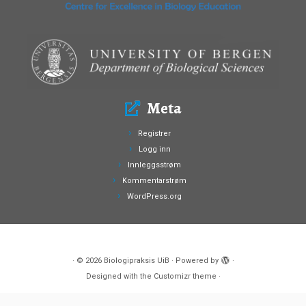
Meta
Registrer
Logg inn
Innleggsstrøm
Kommentarstrøm
WordPress.org
·
© 2026
Biologipraksis UiB
·
Powered by
·
Designed with the
Customizr theme
·