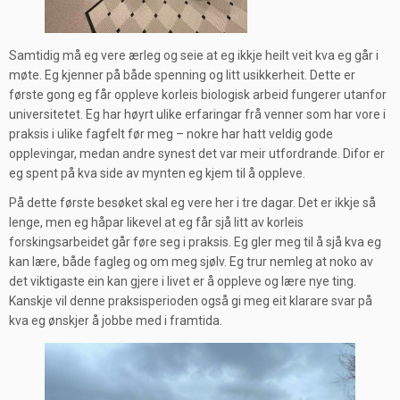
Samtidig må eg vere ærleg og seie at eg ikkje heilt veit kva eg går i
møte. Eg kjenner på både spenning og litt usikkerheit. Dette er
første gong eg får oppleve korleis biologisk arbeid fungerer utanfor
universitetet. Eg har høyrt ulike erfaringar frå venner som har vore i
praksis i ulike fagfelt før meg – nokre har hatt veldig gode
opplevingar, medan andre synest det var meir utfordrande. Difor er
eg spent på kva side av mynten eg kjem til å oppleve.
På dette første besøket skal eg vere her i tre dagar. Det er ikkje så
lenge, men eg håpar likevel at eg får sjå litt av korleis
forskingsarbeidet går føre seg i praksis. Eg gler meg til å sjå kva eg
kan lære, både fagleg og om meg sjølv. Eg trur nemleg at noko av
det viktigaste ein kan gjere i livet er å oppleve og lære nye ting.
Kanskje vil denne praksisperioden også gi meg eit klarare svar på
kva eg ønskjer å jobbe med i framtida.