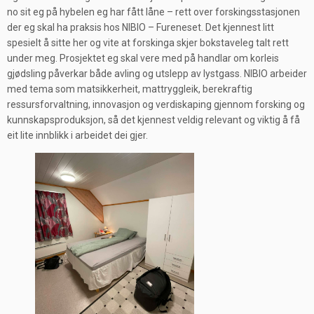
no sit eg på hybelen eg har fått låne – rett over forskingsstasjonen
der eg skal ha praksis hos NIBIO – Fureneset. Det kjennest litt
spesielt å sitte her og vite at forskinga skjer bokstaveleg talt rett
under meg. Prosjektet eg skal vere med på handlar om korleis
gjødsling påverkar både avling og utslepp av lystgass. NIBIO arbeider
med tema som matsikkerheit, mattryggleik, berekraftig
ressursforvaltning, innovasjon og verdiskaping gjennom forsking og
kunnskapsproduksjon, så det kjennest veldig relevant og viktig å få
eit lite innblikk i arbeidet dei gjer.