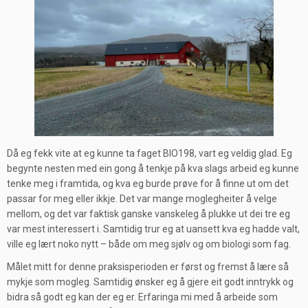
Då eg fekk vite at eg kunne ta faget BIO198, vart eg veldig glad. Eg
begynte nesten med ein gong å tenkje på kva slags arbeid eg kunne
tenke meg i framtida, og kva eg burde prøve for å finne ut om det
passar for meg eller ikkje. Det var mange moglegheiter å velge
mellom, og det var faktisk ganske vanskeleg å plukke ut dei tre eg
var mest interessert i. Samtidig trur eg at uansett kva eg hadde valt,
ville eg lært noko nytt – både om meg sjølv og om biologi som fag.
Målet mitt for denne praksisperioden er først og fremst å lære så
mykje som mogleg. Samtidig ønsker eg å gjere eit godt inntrykk og
bidra så godt eg kan der eg er. Erfaringa mi med å arbeide som