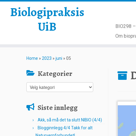
Biologipraksis
UiB
BIO298 – 
Om biopra
Skip
to
Home
»
2023
»
juni
»
05
content
D
Kategorier
Kategorier
Siste innlegg
Akk, så må det ta slutt NIBIO (4/4)
Blogginnlegg 4/4 Takk for alt
Naturvernforbundet!