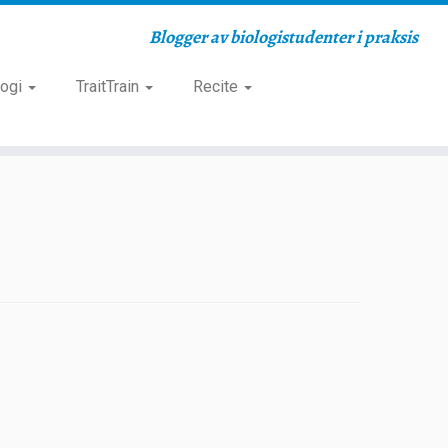
Blogger av biologistudenter i praksis
logi
TraitTrain
Recite