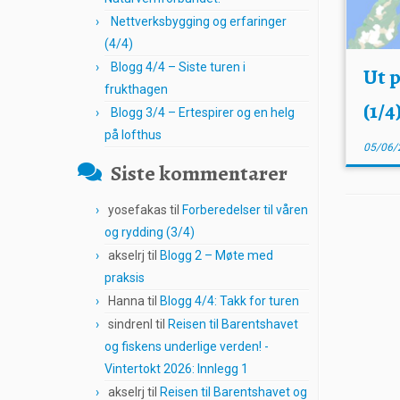
Nettverksbygging og erfaringer
(4/4)
Blogg 4/4 – Siste turen i
Ut 
frukthagen
(1/4
Blogg 3/4 – Ertespirer og en helg
på lofthus
05/06/
Siste kommentarer
yosefakas
til
Forberedelser til våren
og rydding (3/4)
akselrj
til
Blogg 2 – Møte med
praksis
Hanna
til
Blogg 4/4: Takk for turen
sindrenl
til
Reisen til Barentshavet
og fiskens underlige verden! -
Vintertokt 2026: Innlegg 1
akselrj
til
Reisen til Barentshavet og